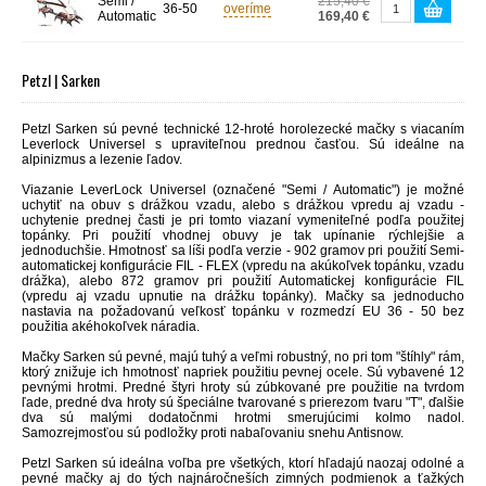
Semi /
215,40 €
36-50
overíme
Automatic
169,40 €
Petzl | Sarken
Petzl Sarken sú pevné technické 12-hroté horolezecké mačky s viacaním
Leverlock Universel s upraviteľnou prednou časťou. Sú ideálne na
alpinizmus a lezenie ľadov.
Viazanie LeverLock Universel (označené "Semi / Automatic") je možné
uchytiť na obuv s drážkou vzadu, alebo s drážkou vpredu aj vzadu -
uchytenie prednej časti je pri tomto viazaní vymeniteľné podľa použitej
topánky. Pri použití vhodnej obuvy je tak upínanie rýchlejšie a
jednoduchšie. Hmotnosť sa líši podľa verzie - 902 gramov pri použití Semi-
automatickej konfigurácie FIL - FLEX (vpredu na akúkoľvek topánku, vzadu
drážka), alebo 872 gramov pri použití Automatickej konfigurácie FIL
(vpredu aj vzadu upnutie na drážku topánky). Mačky sa jednoducho
nastavia na požadovanú veľkosť topánku v rozmedzí EU 36 - 50 bez
použitia akéhokoľvek náradia.
Mačky Sarken sú pevné, majú tuhý a veľmi robustný, no pri tom "štíhly" rám,
ktorý znižuje ich hmotnosť napriek použitiu pevnej ocele. Sú vybavené 12
pevnými hrotmi. Predné štyri hroty sú zúbkované pre použitie na tvrdom
ľade, predné dva hroty sú špeciálne tvarované s prierezom tvaru "T", ďalšie
dva sú malými dodatočnmi hrotmi smerujúcimi kolmo nadol.
Samozrejmosťou sú podložky proti nabaľovaniu snehu Antisnow.
Petzl Sarken sú ideálna voľba pre všetkých, ktorí hľadajú naozaj odolné a
pevné mačky aj do tých najnáročneších zimných podmienok a ťažkých