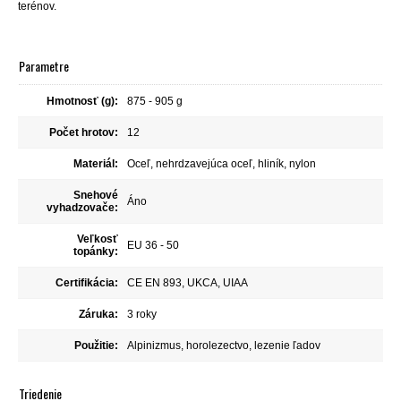
terénov.
Parametre
Hmotnosť (g):
875 - 905 g
Počet hrotov:
12
Materiál:
Oceľ, nehrdzavejúca oceľ, hliník, nylon
Snehové
Áno
vyhadzovače:
Veľkosť
EU 36 - 50
topánky:
Certifikácia:
CE EN 893, UKCA, UIAA
Záruka:
3 roky
Použitie:
Alpinizmus, horolezectvo, lezenie ľadov
Triedenie