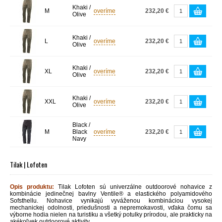
Khaki /
M
overíme
232,20 €
Olive
Khaki /
L
overíme
232,20 €
Olive
Khaki /
XL
overíme
232,20 €
Olive
Khaki /
XXL
overíme
232,20 €
Olive
Black /
M
Black
overíme
232,20 €
Navy
Tilak | Lofoten
Opis produktu:
Tilak Lofoten sú univerzálne outdoorové nohavice z
kombinácie jedinečnej bavlny Ventile® a elastického polyamidového
Sofsthellu. Nohavice vynikajú vyváženou kombináciou vysokej
mechanickej odolnosti, priedušnosti a nepremokavosti, vďaka čomu sa
výborne hodia nielen na turistiku a všetký potulky prírodou, ale prakticky na
akékoľvek outdoorové aktivity.