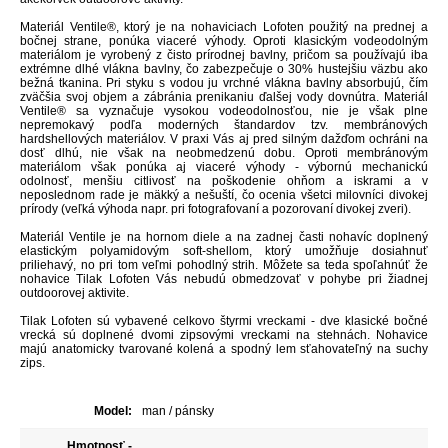
Materiál Ventile®, ktorý je na nohaviciach Lofoten použitý na prednej a
bočnej strane, ponúka viaceré výhody. Oproti klasickým vodeodolným
materiálom je vyrobený z čisto prírodnej bavlny, pričom sa používajú iba
extrémne dlhé vlákna bavlny, čo zabezpečuje o 30% hustejšiu väzbu ako
bežná tkanina. Pri styku s vodou ju vrchné vlákna bavlny absorbujú, čím
zväčšia svoj objem a zábránia prenikaniu ďalšej vody dovnútra. Materiál
Ventile® sa vyznačuje vysokou vodeodolnosťou, nie je však plne
nepremokavý podľa moderných štandardov tzv. membránových
hardshellových materiálov. V praxi Vás aj pred silným dažďom ochráni na
dosť dlhú, nie však na neobmedzenú dobu. Oproti membránovým
materiálom však ponúka aj viaceré výhody - výbornú mechanickú
odolnosť, menšiu citlivosť na poškodenie ohňom a iskrami a v
neposlednom rade je mäkký a nešuští, čo ocenia všetci milovníci divokej
prírody (veľká výhoda napr. pri fotografovaní a pozorovaní divokej zveri).
Materiál Ventile je na hornom diele a na zadnej časti nohavíc doplnený
elastickým polyamidovým soft-shellom, ktorý umožňuje dosiahnuť
priliehavý, no pri tom veľmi pohodlný strih. Môžete sa teda spoľahnúť že
nohavice Tilak Lofoten Vás nebudú obmedzovať v pohybe pri žiadnej
outdoorovej aktivite.
Tilak Lofoten sú vybavené celkovo štyrmi vreckami - dve klasické bočné
vrecká sú doplnené dvomi zipsovými vreckami na stehnách. Nohavice
majú anatomicky tvarované kolená a spodný lem sťahovateľný na suchy
zips.
Model:
man / pánsky
Hmotnosť -