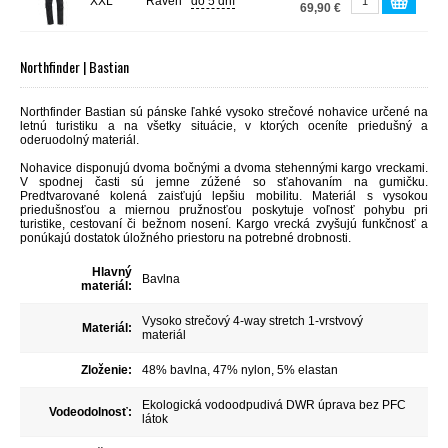
XXL
Raven
do 5 dní
69,90 €
Northfinder | Bastian
Northfinder Bastian sú p
ánske ľahké vysoko strečové nohavice určené na
letnú turistiku a na všetky situácie, v ktorých oceníte priedušný a
oderuodolný materiál.
Nohavice disponujú dvoma bočnými a dvoma stehennými kargo vreckami.
V spodnej časti sú jemne zúžené so sťahovaním na gumičku.
Predtvarované kolená zaisťujú lepšiu mobilitu. Materiál s vysokou
priedušnosťou a miernou pružnosťou poskytuje voľnosť pohybu pri
turistike, cestovaní či bežnom nosení. Kargo vrecká zvyšujú funkčnosť a
ponúkajú dostatok úložného priestoru na potrebné drobnosti.
Hlavný
Bavlna
materiál:
Vysoko strečový 4-way stretch 1-vrstvový
Materiál:
materiál
Zloženie:
48% bavlna, 47% nylon, 5% elastan
Ekologická vodoodpudivá DWR úprava bez PFC
Vodeodolnosť:
látok