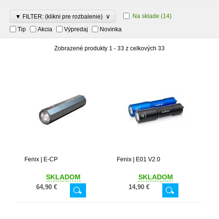
∨
Na sklade
(14)
▼ FILTER: (klikni pre rozbalenie)
Tip
Akcia
Výpredaj
Novinka
Zobrazené produkty
1 - 33
z celkových
33
Fenix | E-CP
Fenix | E01 V2.0
SKLADOM
SKLADOM
64,90 €
14,90 €