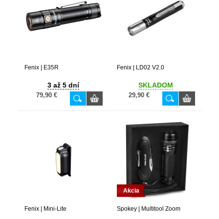
Fenix | E35R
Fenix | LD02 V2.0
3 až 5 dní
SKLADOM
79,90 €
29,90 €
Akcia
Fenix | Mini-Lite
Spokey | Multitool Zoom