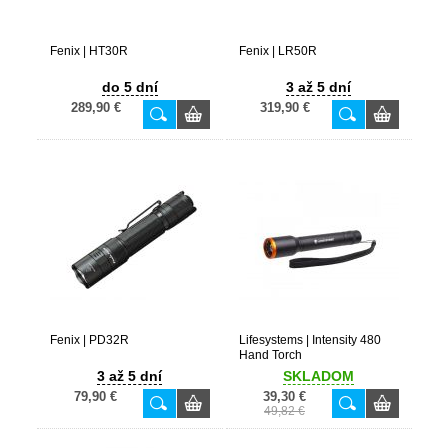
Fenix | HT30R
Fenix | LR50R
do 5 dní
3 až 5 dní
289,90 €
319,90 €
Fenix | PD32R
Lifesystems | Intensity 480
Hand Torch
3 až 5 dní
SKLADOM
79,90 €
39,30 €
49,82 €