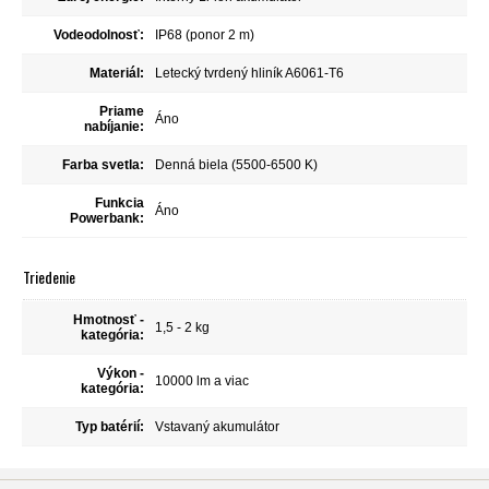
Vodeodolnosť:
IP68 (ponor 2 m)
Materiál:
Letecký tvrdený hliník A6061-T6
Priame
Áno
nabíjanie:
Farba svetla:
Denná biela (5500-6500 K)
Funkcia
Áno
Powerbank:
Triedenie
Hmotnosť -
1,5 - 2 kg
kategória:
Výkon -
10000 lm a viac
kategória:
Typ batérií:
Vstavaný akumulátor