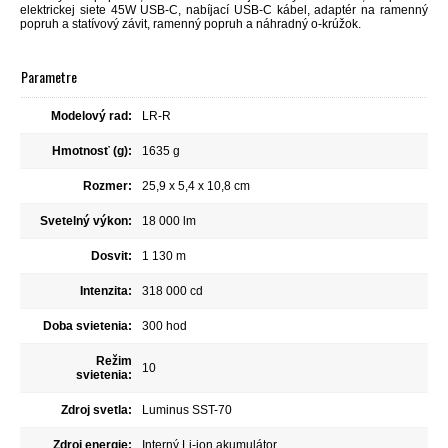
elektrickej siete 45W USB-C, nabíjací USB-C kábel, adaptér na ramenný
popruh a statívový závit, ramenný popruh a náhradný o-krúžok.
Parametre
Modelový rad:
LR-R
Hmotnosť (g):
1635 g
Rozmer:
25,9 x 5,4 x 10,8 cm
Svetelný výkon:
18 000 lm
Dosvit:
1 130 m
Intenzita:
318 000 cd
Doba svietenia:
300 hod
Režim
10
svietenia:
Zdroj svetla:
Luminus SST-70
Zdroj energie:
Interný Li-ion akumulátor