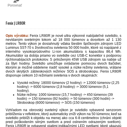
Porovnať
Fenix | LR80R
Opis výrobku:
Fenix LR80R je nové ultra výkonné nabíjateľné svietidlo, s
nevídaným svetelným tokom až 18 000 lúmenov a dosvitom až 1 130
metrov. Tento výkon je dosiahnutý vďaka šiestim špičkovým zdrojom LED
Luminus SST-70 s životnosťou svietenia 50 000 hodín, ktoré sú napájané z
interného vysokoprúdového Li-ion akumulátora s kapacitou 86,4 Wh.
Akumulátor sa dobíja priamo vo svietidle cez USB-C konektor s podporou
rýchlonabíjacích protokolov. S priloženým 45W USB zdrojom sa nabije už
za štyri hodiny. Svietidlo umožňuje ovládanie pomocou dvoch tlačidiel,
ktorými je možné oddelene riadiť vysoké a nízke režimy svietenia, vrátane
dvoch skrytých zábleskových režimov SOS a stroboskopu. Fenix LR80R
disponuje c
elkom 10 režimami svietenia v dvoch skupinách:
Vysoké režimy:
18000 lúmenov
(2 hodiny) -> 12000 lúmenov (2,25
hodiny) -> 6000 lúmenov (2,8 hodiny) -> 3000 lúmenov (5,1
hodiny).
Nízke režimy: 1000 lúmenov (15,7 hodiny) -> 450 lúmenov (39
hodín) -> 150 lúmenov (92 hodín) -> 50 lúmenov (
300 hodín
) ->
Stroboskop (6000 lúmenov) -> SOS (150 lúmenov)
Vzhľadom na obrovský svetelný výkon je svietidlo vybavené senzorom
priblíženia v reflektore, ktorý automaticky zníži výkon na 50 lúmenov, keď sa
svietidlo priblíži k objektu na menej ako cca 6-8 centimetrov (chráni objekt
pred poškodením silným svetlom a pred oslnením odrazeným svetlom).
Fenix LR80R je vybavené piatimi indikačnými LED svetlami, ktoré ukazujú