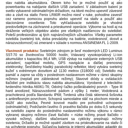
stav nabitia akumulátora. Okrem toho ho je možné použiť aj ako
powerbanku na nabíjanie ďalších USB zariadení. V základnom balení je
svetlo vybavené odnímateľným držadlom, na ktoré možno upevniť závesné
oko a závit na statív. Fenix LR80R možno niesť v ruke, pohodlne zavesiť
cez rameno pomocou popruhu alebo upevniť na statív a použiť ako
stacionárne osvetlenie. Toto vyhľadávacie svietidlo je vhodné
predovšetkým na záchranné a prieskumné operácie. Výborne sa hodí aj na
stráženie veľkých objektov alebo pre všetkých nadšencov do svietidiel.
Poteší profesionálov aj tých najnáročnejších užívateľov. Všetky parametre
svietidla (svetelný tok, doba prevádzky na batérie, vodotesnosť, dosvit a
nárazuvzdornosť) sú zmerané v súlade s normou ANSI/NEMA FL 1-2009.
Vlastnosti produktu:
S
vetelným zdrojom je šesť moderných LED Luminus
SST-70 so životnosťou 50000 hodín; Vstavaný vysokoprúdový Li-ion
akumulátor s kapacitou 86,4 Wh;
USB výstup na nabíjanie externých USB
zariadení, napríklad mobilu, GPS navigácie a ďalšej prenosnej
elektroniky;
Šesťdielny hladký parabolický reflektor, ktorý vytvára svetelný
kužeľ s extrémnym dosvitom až
1130 metrov
(318000 cd);
Svietidlo má
pamäť a zapne sa vždy v poslednom nastavenom režime v rámci skupiny
režimov (neplatí pre zábleskové režimy); Stavové diódy u ovládacích
tlačidiel pre indikáciu stavu nabitia akumulátora; Vyrobené z leteckého
tvrdeného hliníka A6061-T6; Odolný ťažko poškrábatelný povrch - Type III
hard anodized; Nárazuvzdorné pádom z výšky 1 meter; Vodotesná a
prachotesná podľa štandardu IP68; Tvrdená ultra čistá sklenená šošovka
s antireflexným povrchom; Schopná samostatne stáť na plochom mieste a
slúžiť ako sviečka; Pevné kovové madlo pre pohodlné uchopenie
(odnímateľné);
Podržaním ľavého či pravého tlačidla po dobu 0,5 sekundy
sa svietidlo zapne do posledného nastaveného režimu výkonu v rámci
vybranej skupiny režimov (ľavé tlačidlo = nízke režimy, pravé tlačidlo =
vysoké režimy), ďalšími stlačeniami sa cyklicky prepínajú režimy
svietenia
;
Držadlo je možné opatriť závitom na priskrutkovanie na statív či
na uchytenie popruhu; Súčasťou balenia je interný akumulátor, adaptér do