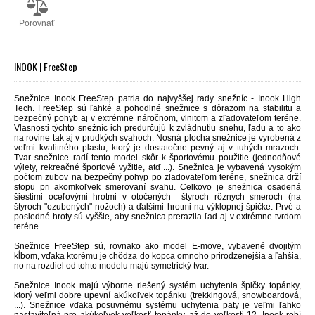
Porovnať
INOOK | FreeStep
Snežnice Inook FreeStep patria do najvyššej rady snežníc - Inook High
Tech. FreeStep sú ľahké a pohodlné snežnice s dôrazom na stabilitu a
bezpečný pohyb aj v extrémne náročnom, vlnitom a zľadovateľom teréne.
Vlasnosti týchto snežníc ich predurčujú k zvládnutiu snehu, ľadu a to ako
na rovine tak aj v prudkých svahoch. Nosná
plocha
snežnice
je
vyrobená
z
veľmi
kvalitného
plastu
,
ktorý
je
dostatočne
pevný
aj v
tuhých
mrazoch
.
Tvar
snežnice
radí tento
model
skôr
k športovému
použitie
(
jednodňové
výlety
, rekreačné
športové
vyžitie
,
atď ...
)
.
Snežnica
je
vybavená vysokým
počtom zubov na bezpečný pohyp po zladovateľom teréne, snežnica drží
stopu pri akomkoľvek smerovaní svahu. Celkovo je snežnica
osadená
šiestimi
oceľovými
hrotmi
v otočených štyroch rôznych smeroch (na
štyroch "ozubených" nožoch) a
ďalšími
hrotmi
na
výklopnej
špičke
. Prvé a
posledné hroty sú vyššie, aby snežnica prerazila ľad aj v extrémne tvrdom
teréne.
Snežnice FreeStep sú, rovnako ako model E
-
move
,
vybavené
dvojitým
kĺbom
,
vďaka
ktorému
je chôdza
do
kopca
omnoho
prirodzenejšia
a ľahšia,
no na rozdiel od tohto modelu majú symetrický tvar.
Snežnice
Inook
majú
výborne
riešený
systém uchytenia
špičky
topánky
,
ktorý veľmi
dobre
upevní
akúkoľvek
topánku
(
trekkingová
,
snowboardová
,
...
)
. Snežnice
vďaka
posuvnému
systému
uchytenia
päty
je
veľmi
ľahko