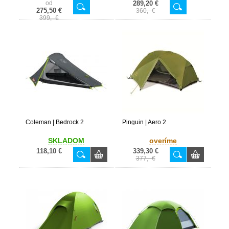
od
289,20 €
275,50 €
360,- €
399,- €
Coleman | Bedrock 2
Pinguin | Aero 2
SKLADOM
overíme
118,10 €
339,30 €
377,- €