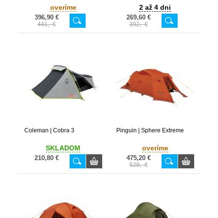
overíme
2 až 4 dni
396,90 €
269,60 €
441,- €
392,- €
Coleman | Cobra 3
Pinguin | Sphere Extreme
SKLADOM
overíme
210,80 €
475,20 €
528,- €