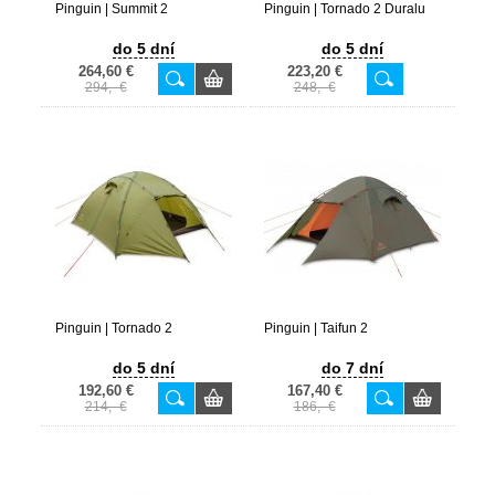
Pinguin | Summit 2
Pinguin | Tornado 2 Duralu
do 5 dní
do 5 dní
264,60 €
223,20 €
294,- €
248,- €
Pinguin | Tornado 2
Pinguin | Taifun 2
do 5 dní
do 7 dní
192,60 €
167,40 €
214,- €
186,- €