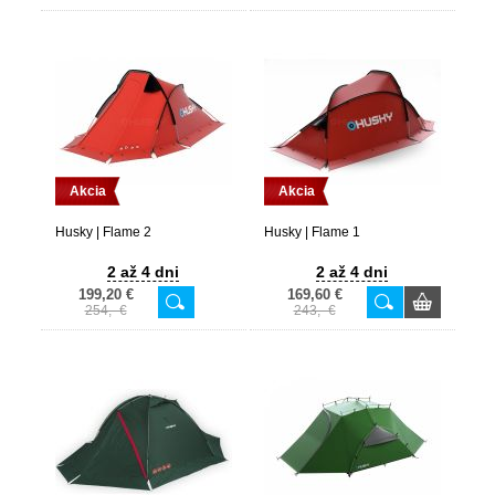
Akcia
Akcia
Husky | Flame 2
Husky | Flame 1
2 až 4 dni
2 až 4 dni
199,20 €
169,60 €
254,- €
243,- €