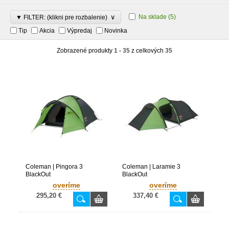
∨
Na sklade
(5)
▼ FILTER: (klikni pre rozbalenie)
Tip
Akcia
Výpredaj
Novinka
Zobrazené produkty
1 - 35
z celkových
35
Coleman | Pingora 3
Coleman | Laramie 3
BlackOut
BlackOut
overíme
overíme
295,20 €
337,40 €