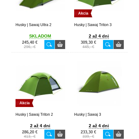
Akcia
Husky | Sawaj Ultra 2
Husky | Sawaj Triton 3
SKLADOM
2 až 4 dni
245,40 €
309,30 €
296,- €
445,- €
Akcia
Husky | Sawaj Triton 2
Husky | Sawaj 3
2 až 4 dni
2 až 4 dni
286,20 €
233,30 €
413,- €
339,- €