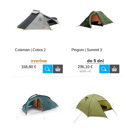
Coleman | Cobra 2
Pinguin | Summit 3
overíme
do 5 dní
168,80 €
296,10 €
329,- €