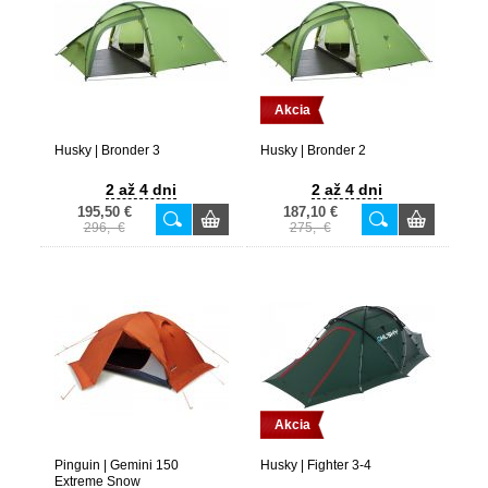
Akcia
Husky | Bronder 3
Husky | Bronder 2
2 až 4 dni
2 až 4 dni
195,50 €
187,10 €
296,- €
275,- €
Akcia
Pinguin | Gemini 150
Husky | Fighter 3-4
Extreme Snow