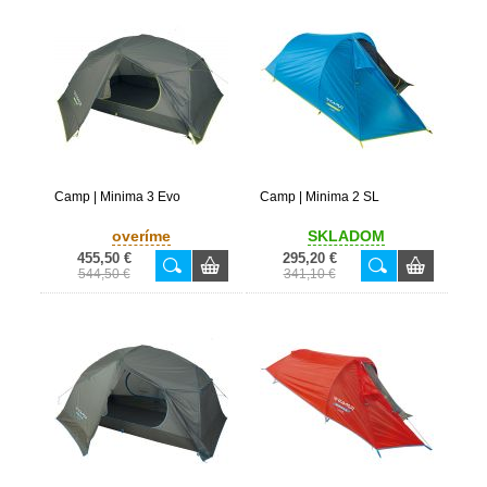
Camp | Minima 3 Evo
Camp | Minima 2 SL
overíme
SKLADOM
455,50 €
295,20 €
544,50 €
341,10 €