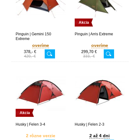
Akcia
Pinguin | Gemini 150
Pinguin | Arris Extreme
Extreme
overíme
overíme
378,- €
299,70 €
420,- €
333,- €
Akcia
Husky | Felen 3-4
Husky | Felen 2-3
2 rôzne verzie
2 až 4 dni