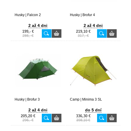
Husky | Falcon 2
Husky | Brofur 4
2 až 4 dni
2 až 4 dni
199,- €
219,10 €
286,- €
317,- €
Husky | Brofur 3
Camp | Minima 3 SL
2 až 4 dni
do 5 dní
205,20 €
336,30 €
296,- €
398,10 €