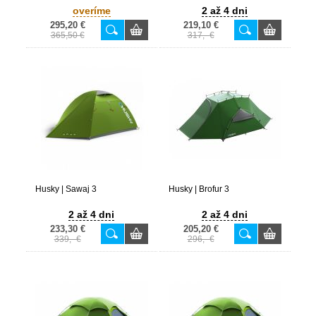
overíme
2 až 4 dni
295,20 €
219,10 €
365,50 €
317,- €
Husky | Sawaj 3
Husky | Brofur 3
2 až 4 dni
2 až 4 dni
233,30 €
205,20 €
339,- €
296,- €