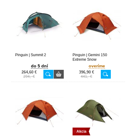
Pinguin | Summit 2
Pinguin | Gemini 150
Extreme Snow
do 5 dní
overíme
264,60 €
396,90 €
294,- €
441,- €
Akcia