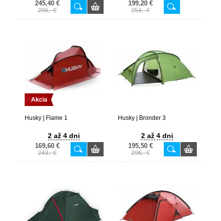
245,40 €
199,20 €
296,- €
254,- €
Akcia
Husky | Flame 1
Husky | Bronder 3
2 až 4 dni
2 až 4 dni
169,60 €
195,50 €
243,- €
296,- €