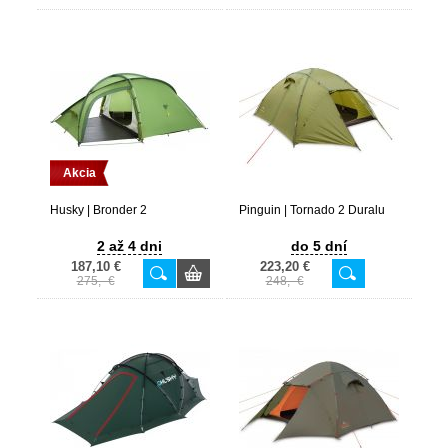
Akcia
Husky | Bronder 2
Pinguin | Tornado 2 Duralu
2 až 4 dni
do 5 dní
187,10 €
223,20 €
275,- €
248,- €