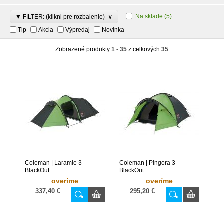
∨
Na sklade
(5)
▼ FILTER: (klikni pre rozbalenie)
Tip
Akcia
Výpredaj
Novinka
Zobrazené produkty
1 - 35
z celkových
35
Coleman | Laramie 3
Coleman | Pingora 3
BlackOut
BlackOut
overíme
overíme
337,40 €
295,20 €