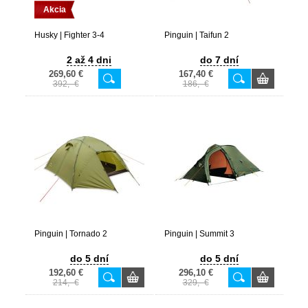
Akcia
Husky | Fighter 3-4
Pinguin | Taifun 2
2 až 4 dni
do 7 dní
269,60 €
167,40 €
392,- €
186,- €
Pinguin | Tornado 2
Pinguin | Summit 3
do 5 dní
do 5 dní
192,60 €
296,10 €
214,- €
329,- €