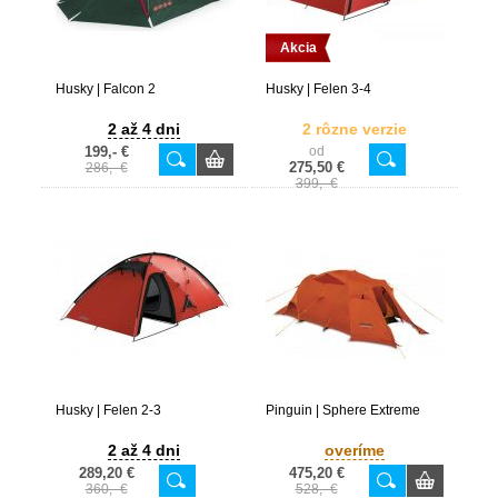
Akcia
Husky | Falcon 2
Husky | Felen 3-4
2 až 4 dni
2 rôzne verzie
199,- €
od
275,50 €
286,- €
399,- €
Husky | Felen 2-3
Pinguin | Sphere Extreme
2 až 4 dni
overíme
289,20 €
475,20 €
360,- €
528,- €