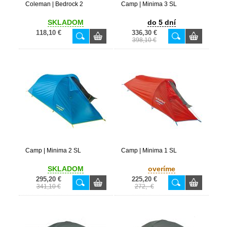
Coleman | Bedrock 2
Camp | Minima 3 SL
SKLADOM
do 5 dní
118,10 €
336,30 €
398,10 €
Camp | Minima 2 SL
Camp | Minima 1 SL
SKLADOM
overíme
295,20 €
225,20 €
341,10 €
272,- €