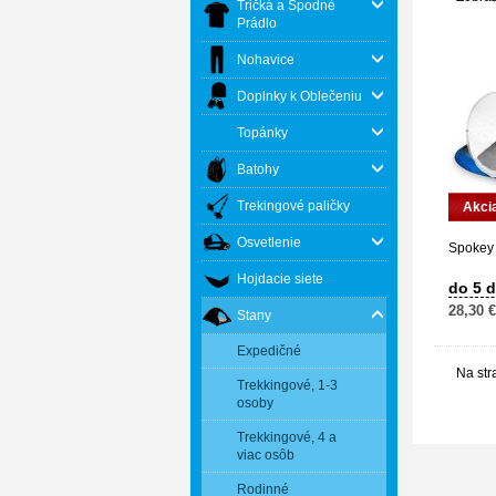
Tričká a Spodné
Prádlo
Nohavice
Doplnky k Oblečeniu
Topánky
Batohy
Trekingové paličky
Akci
Osvetlenie
Spokey 
Hojdacie siete
do 5 d
28,30 €
Stany
Expedičné
Na str
Trekkingové, 1-3
osoby
Trekkingové, 4 a
viac osôb
Rodinné