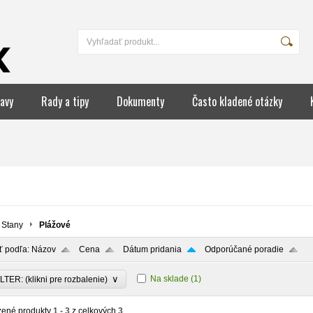
avy
Rady a tipy
Dokumenty
Často kladené otázky
Stany
Plážové
ť podľa:
Názov
Cena
Dátum pridania
Odporúčané poradie
∨
Na sklade
(1)
LTER: (klikni pre rozbalenie)
zené produkty
1 - 3
z celkových
3