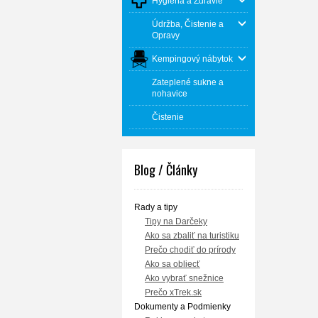
Hygiena a Zdravie
Údržba, Čistenie a
Opravy
Kempingový nábytok
Zateplené sukne a
nohavice
Čistenie
Blog / Články
Rady a tipy
Tipy na Darčeky
Ako sa zbaliť na turistiku
Prečo chodiť do prírody
Ako sa obliecť
Ako vybrať snežnice
Prečo xTrek.sk
Dokumenty a Podmienky