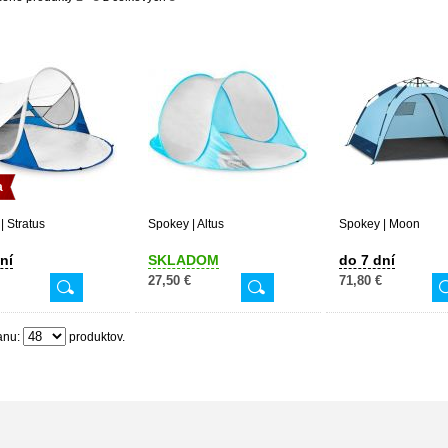
a
| Stratus
Spokey | Altus
Spokey | Moon
ní
SKLADOM
do 7 dní
27,50 €
71,80 €
anu:
produktov.