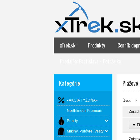
xTrek.sk
Produkty
Cenník dopr
Predajňa: Bratislava - Petržalka
Kategórie
Plážové
- AKCIA TÝŽDŇA -
Úvod
Northfinder Premium
Zoradi
Bundy
▼ FI
Mikiny, Pulóvre, Vesty
Zobra