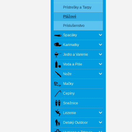
Prístrešky a Tarpy
Plážové
Príslušenstvo
Spacáky
Karimatky
Jedlo a Varenie
Voda a Pitie
Nože
Mačky
Cepíny
Snežnice
Lezenie
Detský Outdoor