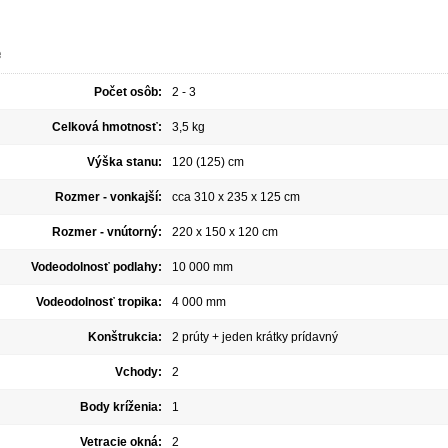
e
Počet osôb:
2 - 3
Celková hmotnosť:
3,5 kg
Výška stanu:
120 (125) cm
Rozmer - vonkajší:
cca 310 x 235 x 125 cm
Rozmer - vnútorný:
220 x 150 x 120 cm
Vodeodolnosť podlahy:
10 000 mm
Vodeodolnosť tropika:
4 000 mm
Konštrukcia:
2 prúty + jeden krátky prídavný
Vchody:
2
Body kríženia:
1
Vetracie okná:
2