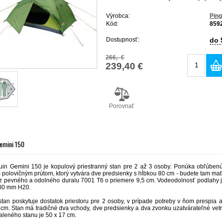
Výrobca:
Ping
Kód:
859
Dostupnosť:
do 
266,- €
239,40 €
Porovnať
Gemini 150
uin Gemini 150 je kopulový priestranný stan pre 2 až 3 osoby. Ponúka obľúbenú
polovičným prútom, ktorý vytvára dve predsienky s hĺbkou 80 cm - budete tam mať 
z pevného a odolného duralu 7001 T6 o priemere 9,5 cm. Vodeodolnosť podlahy 
000 mm H20.
tan poskytuje dostatok priestoru pre 2 osoby, v prípade potreby v ňom prespia aj
cm. Stan má tradičné dva vchody, dve predsienky a dva zvonku uzatvárateľné vetra
aleného stanu je 50 x 17 cm.