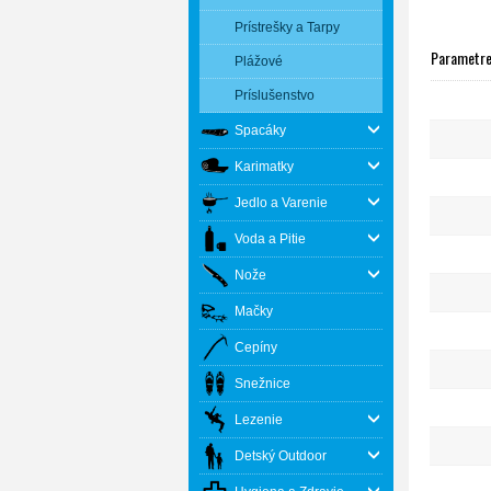
Prístrešky a Tarpy
Parametr
Plážové
Príslušenstvo
Spacáky
Karimatky
Jedlo a Varenie
Voda a Pitie
Nože
Mačky
Cepíny
Snežnice
Lezenie
Detský Outdoor