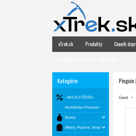
xTrek.sk
Produkty
Cenník dopr
Predajňa: Bratislava - Petržalka
Kategórie
Pinguin 
- AKCIA TÝŽDŇA -
Úvod
Northfinder Premium
Bundy
Mikiny, Pulóvre, Vesty