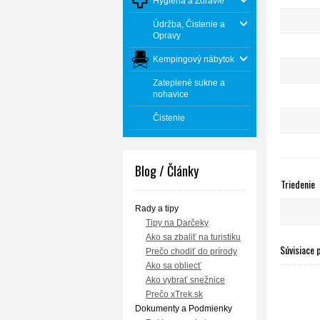
Hygiena a Zdravie
Údržba, Čistenie a
Opravy
Kempingový nábytok
Zateplené sukne a
nohavice
Čistenie
Blog / Články
Triedenie
Rady a tipy
Tipy na Darčeky
Ako sa zbaliť na turistiku
Súvisiace 
Prečo chodiť do prírody
Ako sa obliecť
Ako vybrať snežnice
Prečo xTrek.sk
Dokumenty a Podmienky