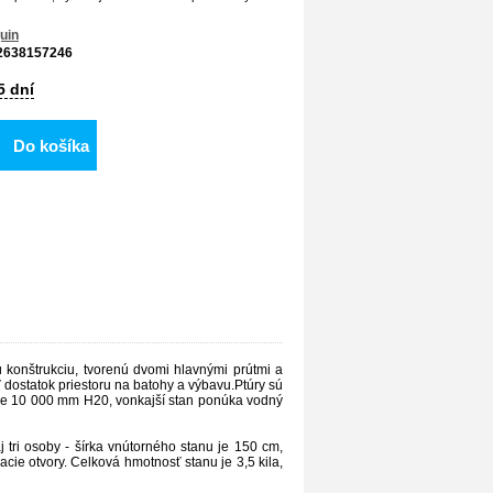
uin
2638157246
5 dní
Do košíka
 konštrukciu, tvorenú dvomi hlavnými prútmi a
dostatok priestoru na batohy a výbavu.Ptúry sú
je 10 000 mm H20, vonkajší stan ponúka vodný
 tri osoby - šírka vnútorného stanu je 150 cm,
cie otvory. Celková hmotnosť stanu je 3,5 kila,