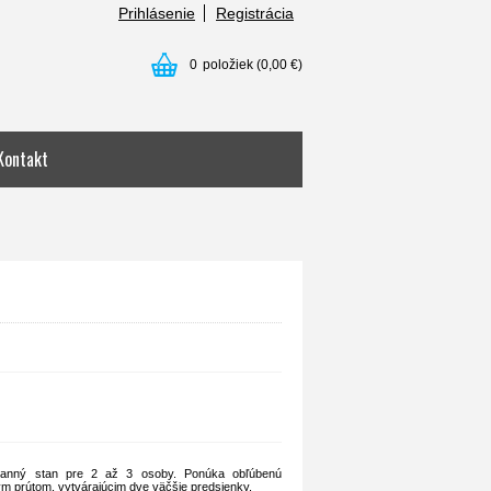
Prihlásenie
Registrácia
0
položiek
(0,00 €)
Kontakt
tranný stan pre 2 až 3 osoby. Ponúka obľúbenú
ým prútom, vytvárajúcim dve väčšie predsienky.