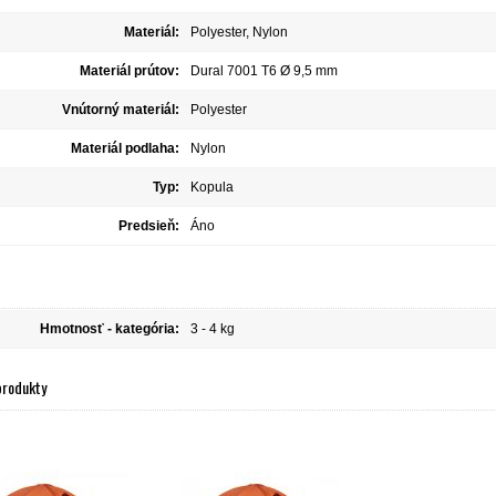
Materiál:
Polyester, Nylon
Materiál prútov:
Dural 7001 T6 Ø 9,5 mm
Vnútorný materiál:
Polyester
Materiál podlaha:
Nylon
Typ:
Kopula
Predsieň:
Áno
Hmotnosť - kategória:
3 - 4 kg
produkty