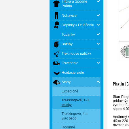
Tričká a Spodné
Prádlo
Nohavice
Doplnky k Oblečeniu
Topánky
Batohy
Trekingové paličky
Osvetlenie
Hojdacie siete
Stany
Pinguin | 
Expedičné
Stan Ping
Trekkingové, 1-3
prídavným 
vyrobené 
osoby
stĺpec 4 
Trekkingové, 4 a
Vnútorný s
viac osôb
dĺžka 220 
rozmer zb
Rodinné