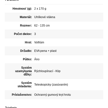
Hmotnosť (g):
2 x 170 g
Materiál:
Uhlíkové vlákna
Rozmer:
62 - 135 cm
Počet dielov:
3
Hrot:
Volfrám
Držadlo:
EVA pena + plast
Pútko:
Áno
Systém
uzamykania
Rýchloupínací - Klip
dĺžky:
Systém
Teleskopicky (zasúvaním)
skladania:
Príslušenstvo:
Ochranný gumový kryt hrotu
Triedenie