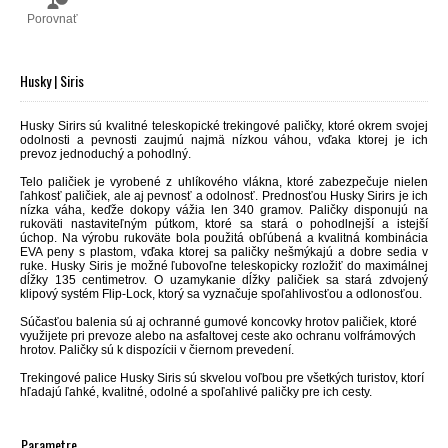
Porovnať
Husky | Siris
Husky Sirirs sú kvalitné teleskopické trekingové paličky, ktoré okrem svojej
odolnosti a pevnosti zaujmú najmä nízkou váhou, vďaka ktorej je ich
prevoz jednoduchý a pohodlný.
Telo paličiek je vyrobené z uhlíkového vlákna, ktoré zabezpečuje nielen
ľahkosť paličiek, ale aj pevnosť a odolnosť. Prednosťou Husky Sirirs je ich
nízka váha, keďže dokopy vážia len 340 gramov.
Paličky disponujú na
rukoväti nastaviteľným pútkom, ktoré sa stará o pohodlnejší a istejší
úchop. Na výrobu rukoväte bola použitá obľúbená a kvalitná kombinácia
EVA peny s plastom, vďaka ktorej sa paličky nešmýkajú a dobre sedia v
ruke. Husky Siris
je možné ľubovoľne teleskopicky rozložiť do maximálnej
dĺžky 135 centimetrov. O uzamykanie dĺžky paličiek sa stará zdvojený
klipový systém Flip-Lock, ktorý sa vyznačuje spoľahlivosťou a odlonosťou.
Súčasťou balenia sú aj ochranné gumové koncovky hrotov paličiek, ktoré
využijete pri prevoze alebo na asfaltovej ceste ako ochranu volfrámových
hrotov. Paličky sú k dispozícii v čiernom prevedení.
Trekingové palice Husky Siris sú skvelou voľbou pre všetkých turistov, ktorí
hľadajú ľahké, kvalitné, odolné a spoľahlivé paličky pre ich cesty.
Parametre