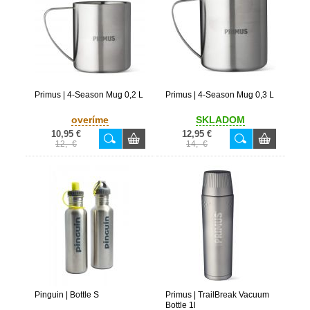
Primus | 4-Season Mug 0,2 L
Primus | 4-Season Mug 0,3 L
overíme
SKLADOM
10,95 €
12,95 €
12,- €
14,- €
Pinguin | Bottle S
Primus | TrailBreak Vacuum
Bottle 1l