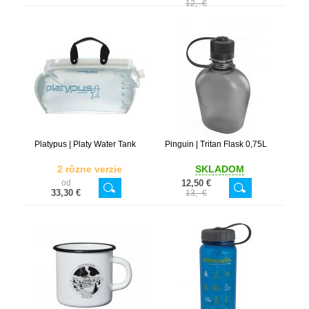
12,- €
Platypus | Platy Water Tank
Pinguin | Tritan Flask 0,75L
2 rôzne verzie
SKLADOM
od
12,50 €
33,30 €
13,- €