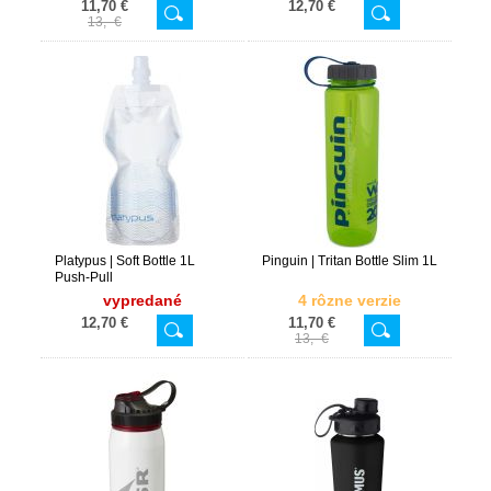
11,70 €
12,70 €
13,- €
Platypus | Soft Bottle 1L
Pinguin | Tritan Bottle Slim 1L
Push-Pull
vypredané
4 rôzne verzie
12,70 €
11,70 €
13,- €