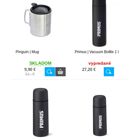
Pinguin | Mug
Primus | Vacuum Bottle 1 l
SKLADOM
vypredané
9,90 €
27,20 €
11,- €