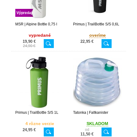
Výpredaj
MSR | Alpine Bottle 0,75 l
Primus | TrailBottle S/S 0,6L
vypredané
overíme
19,90 €
22,95 €
24,90 €
Primus | TrailBottle S/S 1L
Tatonka | Faltkanister
4 rôzne verzie
SKLADOM
24,95 €
od
11,50 €