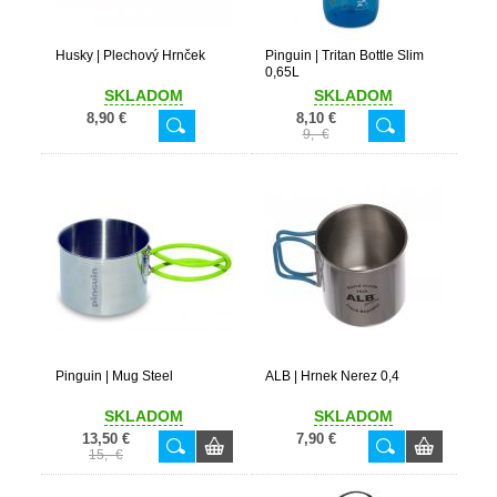
Husky | Plechový Hrnček
Pinguin | Tritan Bottle Slim
0,65L
SKLADOM
SKLADOM
8,90 €
8,10 €
9,- €
Pinguin | Mug Steel
ALB | Hrnek Nerez 0,4
SKLADOM
SKLADOM
13,50 €
7,90 €
15,- €