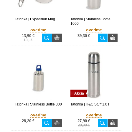
Tatonka | Expedition Mug
Tatonka | Stainless Bottle
1000
overíme
overíme
13,90 €
39,30 €
19,- €
Akcia
Tatonka | Stainless Bottle 300
Tatonka | H&C Stuff 1,0 l
overíme
overíme
28,20 €
27,90 €
29,90 €