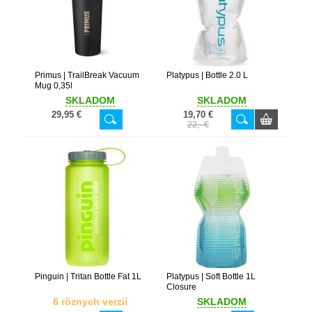
Primus | TrailBreak Vacuum
Platypus | Bottle 2.0 L
Mug 0,35l
SKLADOM
SKLADOM
29,95 €
19,70 €
22,- €
Pinguin | Tritan Bottle Fat 1L
Platypus | Soft Bottle 1L
Closure
6 rôznych verzií
SKLADOM