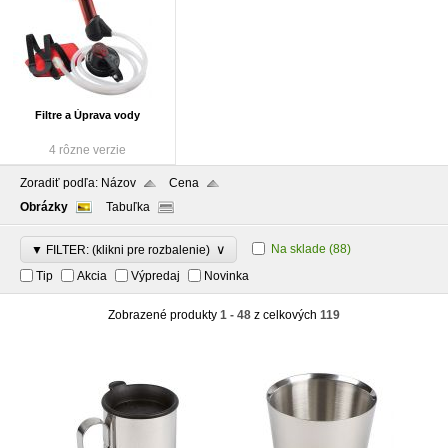
Filtre a Úprava vody
4 rôzne verzie
Zoradiť podľa:
Názov
Cena
Obrázky
Tabuľka
∨
Na sklade
(88)
▼ FILTER: (klikni pre rozbalenie)
Tip
Akcia
Výpredaj
Novinka
Zobrazené produkty
1 - 48
z celkových
119