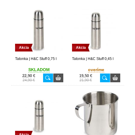
Akcia
Akcia
Tatonka | H&C Stuff 0,75 l
Tatonka | H&C Stuff 0,45 l
SKLADOM
overíme
22,90 €
19,50 €
24,90 €
21,90 €
Akcia