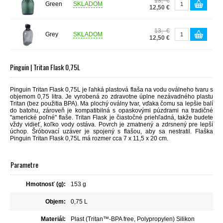
13,- €
Green
SKLADOM
12,50 €
13,- €
Grey
SKLADOM
12,50 €
Pinguin | Tritan Flask 0,75L
Pinguin Tritan Flask 0,75L je ľahká plastová flaša na vodu oválneho tvaru s
objemom 0,75 litra. Je vyrobená zo zdravotne úplne nezávadného plastu
Tritan (bez použitia BPA). Ma plochý oválny tvar, vďaka čomu sa lepšie balí
do batohu, zároveň je kompatibilná s opaskovými púzdrami na tradičné
"americké poľné" flaše. Tritan Flask je čiastočné priehľadná, takže budete
vždy vidieť, koľko vody ostáva. Povrch je zmatnený a zdrsnený pre lepší
úchop. Šróbovací uzáver je spojený s flašou, aby sa nestratil. Flaška
Pinguin Tritan Flask 0,75L má rozmer cca 7 x 11,5 x 20 cm.
Parametre
Hmotnosť (g):
153 g
Objem:
0,75 L
Materiál:
Plast (Tritan™-BPA free, Polypropylen) Silikon