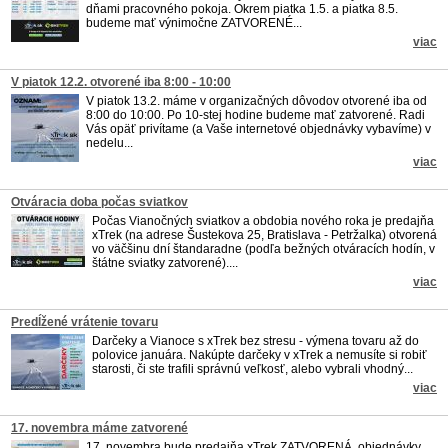
dňami pracovného pokoja. Okrem piatka 1.5. a piatka 8.5.
budeme mať výnimočne ZATVORENÉ...
viac
V piatok 12.2. otvorené iba 8:00 - 10:00
V piatok 13.2. máme v organizačných dôvodov otvorené iba od
8:00 do 10:00. Po 10-stej hodine budeme mať zatvorené. Radi
Vás opäť privítame (a Vaše internetové objednávky vybavíme) v
nedelu...
viac
Otváracia doba počas sviatkov
Počas Vianočných sviatkov a obdobia nového roka je predajňa
xTrek (na adrese Šustekova 25, Bratislava - Petržalka) otvorená
vo väčšinu dní štandaradne (podľa bežných otváracích hodín, v
štátne sviatky zatvorené)....
viac
Predĺžené vrátenie tovaru
Darčeky a Vianoce s xTrek bez stresu - výmena tovaru až do
polovice januára. Nakúpte darčeky v xTrek a nemusíte si robiť
starosti, či ste trafili správnú veľkosť, alebo vybrali vhodný...
viac
17. novembra máme zatvorené
17. novembra bude predajňa xTrek ZATVORENÁ, objednávky