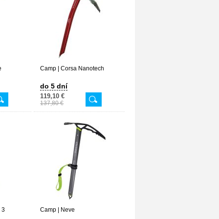
e
Camp | Corsa Nanotech
do 5 dní
119,10 €
137,80 €
 3
Camp | Neve