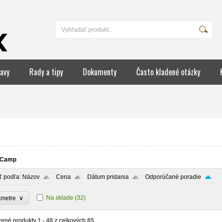
avy
Rady a tipy
Dokumenty
Často kladené otázky
Camp
ť podľa:
Názov
Cena
Dátum pridania
Odporúčané poradie
∨
Na sklade
(32)
ametre
zené produkty
1 - 48
z celkových
85