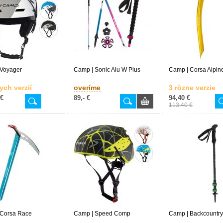
 Voyager
Camp | Sonic Alu W Plus
Camp | Corsa Alpin
ych verzií
overíme
3 rôzne verzie
 €
89,- €
94,40 €
113,40 €
 Corsa Race
Camp | Speed Comp
Camp | Backcountry