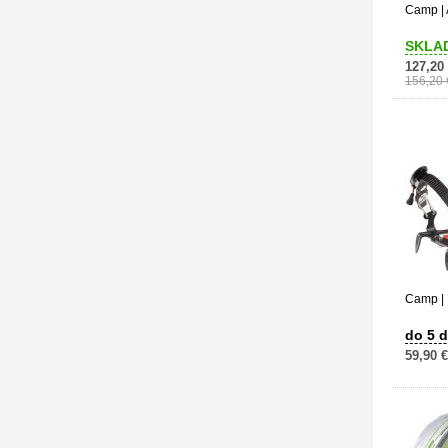
Camp | 
SKLA
127,20
156,20 
Camp | 
do 5 d
59,90 €