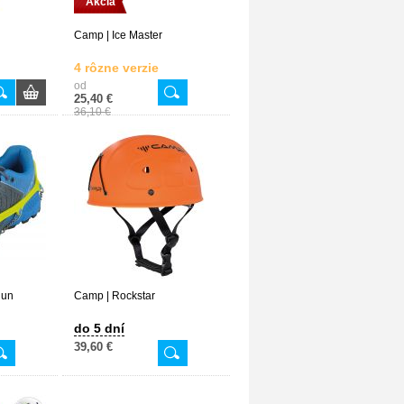
Akcia
Camp | Ice Master
4 rôzne verzie
od
25,40 €
36,10 €
Run
Camp | Rockstar
do 5 dní
39,60 €