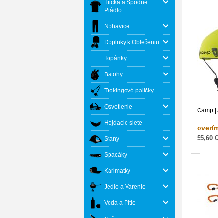
Tričká a Spodné
Prádlo
Nohavice
Doplnky k Oblečeniu
Topánky
Batohy
Trekingové paličky
Osvetlenie
Camp |
Hojdacie siete
overí
55,60 €
Stany
Spacáky
Karimatky
Jedlo a Varenie
Voda a Pitie