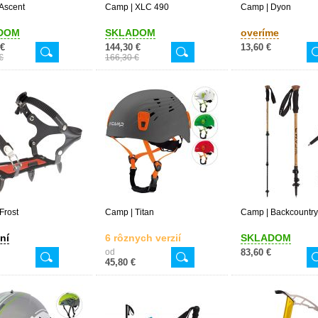
Ascent
Camp | XLC 490
Camp | Dyon
DOM
SKLADOM
overíme
 €
144,30 €
13,60 €
€
166,30 €
Frost
Camp | Titan
Camp | Backcountr
ní
6 rôznych verzií
SKLADOM
od
83,60 €
45,80 €