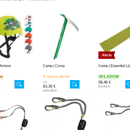
Akcia
 Armour
Camp | Corsa
Camp | Essential Li
me
3 rôzne verzie
SKLADOM
od
58,40 €
83,30 €
67,80 €
101,30 €