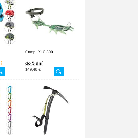
Camp | XLC 390
í
do 5 dní
149,40 €