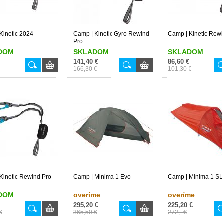
Kinetic 2024
Camp | Kinetic Gyro Rewind
Camp | Kinetic Rew
Pro
DOM
SKLADOM
SKLADOM
141,40 €
86,60 €
166,30 €
101,30 €
Kinetic Rewind Pro
Camp | Minima 1 Evo
Camp | Minima 1 S
DOM
overíme
overíme
295,20 €
225,20 €
€
365,50 €
272,- €