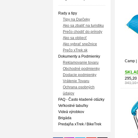
Rady a tipy
Tipy na Darčeky
Ako sa zbaliť na turistiku
Prečo chodiť do prírody
Ako sa obliecť
Ako vybrať snežnice
Prečo xTrek.sk
Dokumenty a Podmienky
Camp | 
Reklamovanie tovaru
Obchodné podmienky
SKLA
Dodacie podmienky
295,20
Vrátenie Tovaru
341,10 
Ochrana osobných
údajov
FAQ - Často kladené otázky
Veľkostné tabuľky
Videá výrobkov
Brigáda
Predajňa xTrek / BikeTrek