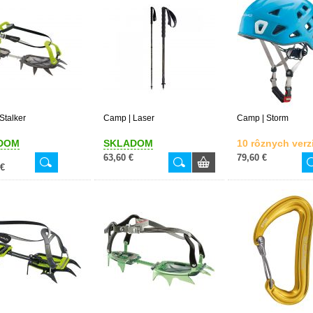
Stalker
Camp | Laser
Camp | Storm
DOM
SKLADOM
10 rôznych verzi
63,60 €
79,60 €
 €