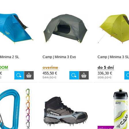
Minima 2 SL
Camp | Minima 3 Evo
Camp | Minima 3 S
DOM
overíme
do 5 dní
 €
455,50 €
336,30 €
€
544,50 €
398,10 €