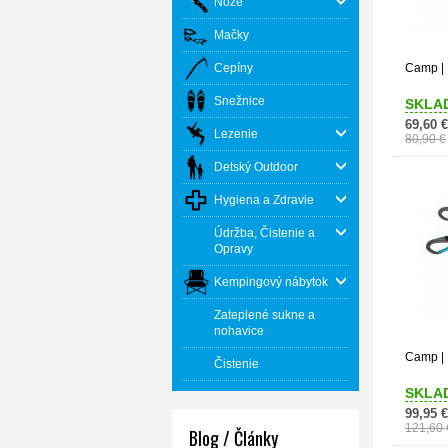
Nože
Mačky
Cepíny
Camp | 
Snežnice
SKLA
69,60 €
Lezenie
80,90 €
Detský Outdoor
Hygiena a Zdravie
Údržba, Čistenie a
Opravy
Kempingový nábytok
Zateplené sukne a
nohavice
Camp | 
Čistenie
SKLA
99,95 €
121,60 
Blog / Články