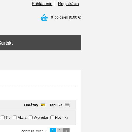
Prihlásenie
Registrácia
0
položiek
(0,00 €)
Kontakt
Obrázky
Tabuľka
Tip
Akcia
Výpredaj
Novinka
1
2
»
Zobraziť stranu: