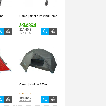
ind
Camp | Kinetic Rewind Comp
SKLADOM
114,40 €
125,60 €
L
Camp | Minima 2 Evo
overíme
405,50 €
491,60 €