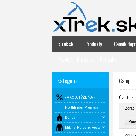
xTrek.sk
Produkty
Cenník dopr
Predajňa: Bratislava - Petržalka
Kategórie
Camp
- AKCIA TÝŽDŇA -
Úvod
Northfinder Premium
Zoradi
Bundy
Par
Mikiny, Pulóvre, Vesty
Zobra