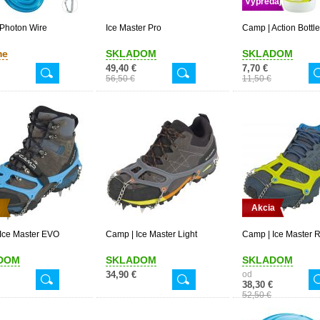
Výpredaj
Photon Wire
Ice Master Pro
Camp | Action Bottle
me
SKLADOM
SKLADOM
49,40 €
7,70 €
56,50 €
11,50 €
Akcia
Ice Master EVO
Camp | Ice Master Light
Camp | Ice Master 
DOM
SKLADOM
SKLADOM
34,90 €
od
38,30 €
52,50 €