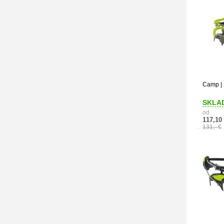
Camp | 
SKLA
od
117,10
131,- €