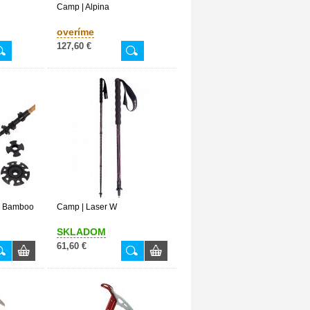
Camp | Alpina
overíme
127,60 €
y Bamboo
Camp | Laser W
SKLADOM
61,60 €