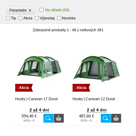
∨
Na sklade
(94)
Parametre
Tip
Akcia
Výpredaj
Novinka
Zobrazené produkty
1 - 48
z celkových
381
Akcia
Akcia
Husky | Caravan 17 Dural
Husky | Caravan 12 Dural
2 až 4 dni
2 až 4 dni
554,40 €
487,60 €
805,- €
699,- €