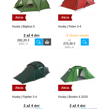
Akcia
Akcia
Husky | Bigless 5
Husky | Felen 3-4
2 až 4 dni
2 rôzne verzie
282,20 €
od
275,50 €
339,- €
399,- €
Akcia
Akcia
Husky | Fighter 3-4
Husky | Boston 4 2020
2 až 4 dni
2 až 4 dni