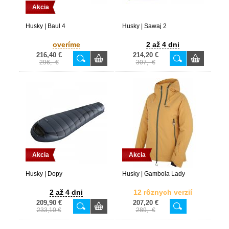
Akcia
Husky | Baul 4
Husky | Sawaj 2
overíme
2 až 4 dni
216,40 €
214,20 €
296,- €
307,- €
Akcia
Akcia
Husky | Dopy
Husky | Gambola Lady
2 až 4 dni
12 rôznych verzií
209,90 €
207,20 €
233,10 €
289,- €