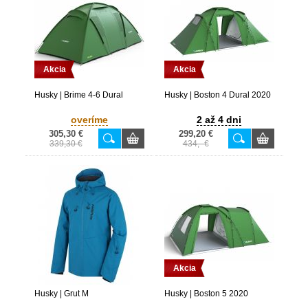
Akcia
Akcia
Husky | Brime 4-6 Dural
Husky | Boston 4 Dural 2020
overíme
2 až 4 dni
305,30 €
299,20 €
339,30 €
434,- €
Akcia
Husky | Grut M
Husky | Boston 5 2020