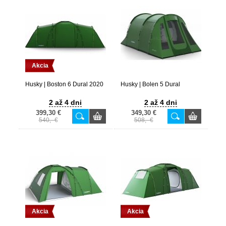
Akcia
Husky | Boston 6 Dural 2020
Husky | Bolen 5 Dural
2 až 4 dni
2 až 4 dni
399,30 €
349,30 €
540,- €
508,- €
Akcia
Akcia