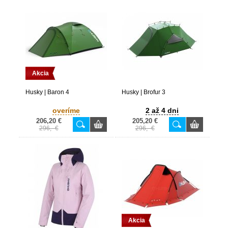
Akcia
Husky | Baron 4
Husky | Brofur 3
overíme
2 až 4 dni
206,20 €
205,20 €
296,- €
296,- €
Akcia