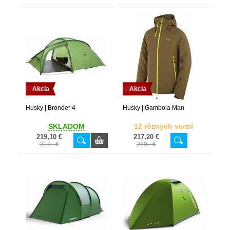
Akcia
Akcia
Husky | Bronder 4
Husky | Gambola Man
SKLADOM
12 rôznych verzií
219,10 €
217,20 €
317,- €
289,- €