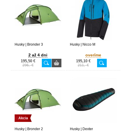
Husky | Bronder 3
Husky | Nicco M
2 až 4 dni
overíme
195,50 €
195,10 €
296,- €
211,- €
Akcia
Husky | Bronder 2
Husky | Dexter