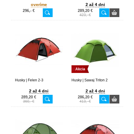
overíme
2 až 4 dni
296,- €
289,20 €
423,- €
Akcia
Husky | Felen 2-3
Husky | Sawaj Triton 2
2 až 4 dni
2 až 4 dni
289,20 €
286,20 €
360,- €
413,- €