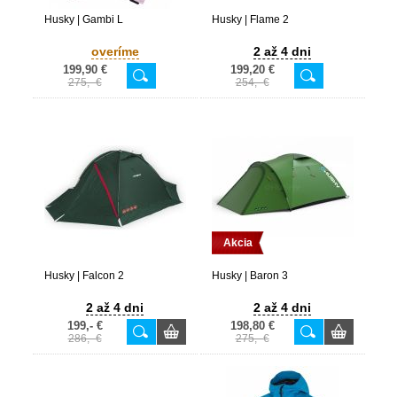
Husky | Gambi L
Husky | Flame 2
overíme
2 až 4 dni
199,90 €
199,20 €
275,- €
254,- €
Akcia
Husky | Falcon 2
Husky | Baron 3
2 až 4 dni
2 až 4 dni
199,- €
198,80 €
286,- €
275,- €