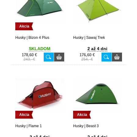
Akcia
Husky | Bizon 4 Plus
Husky | Sawaj Trek
SKLADOM
2 až 4 dni
178,60 €
176,60 €
243,- €
254,- €
Akcia
Akcia
Husky | Flame 1
Husky | Beast 3