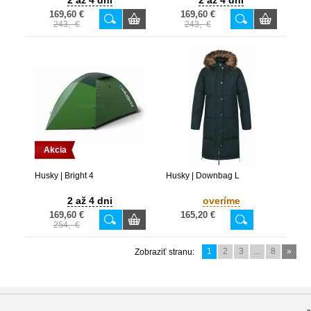
2 až 4 dni
2 až 4 dni
169,60 €
169,60 €
243,- €
243,- €
Akcia
Husky | Bright 4
Husky | Downbag L
2 až 4 dni
overíme
169,60 €
165,20 €
254,- €
1
2
3
...
8
»
Zobraziť stranu: