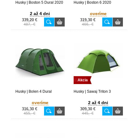
Husky | Boston 5 Dural 2020
Husky | Boston 6 2020
2 až 4 dni
overíme
339,20 €
319,30 €
487,- €
466,- €
Akcia
Husky | Bolen 4 Dural
Husky | Sawaj Triton 3
overíme
2 až 4 dni
316,30 €
309,30 €
455,- €
445,- €