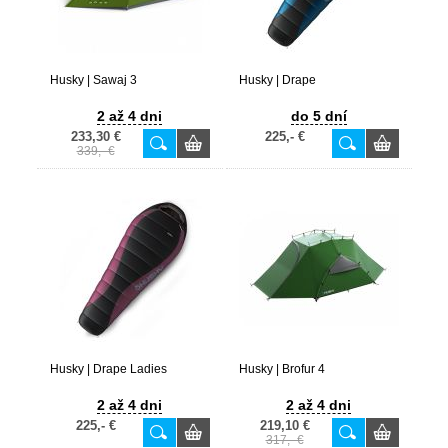
Husky | Sawaj 3
Husky | Drape
2 až 4 dni
do 5 dní
233,30 €
225,- €
339,- €
Husky | Drape Ladies
Husky | Brofur 4
2 až 4 dni
2 až 4 dni
225,- €
219,10 €
317,- €