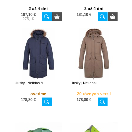
2 až 4 dni
2 až 4 dni
187,10 €
181,10 €
275,- €
Husky | Nelidas M
Husky | Nelidas L
overíme
20 rôznych verzií
178,80 €
178,80 €