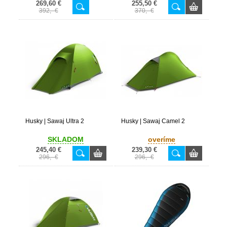
269,60 €
255,50 €
392,- €
370,- €
Husky | Sawaj Ultra 2
Husky | Sawaj Camel 2
SKLADOM
overíme
245,40 €
239,30 €
296,- €
296,- €