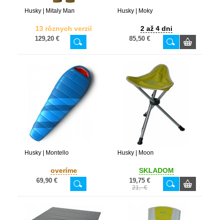
Husky | Mitaly Man
Husky | Moky
13 rôznych verzií
2 až 4 dni
129,20 €
85,50 €
Husky | Montello
Husky | Moon
overíme
SKLADOM
69,90 €
19,75 €
21,- €