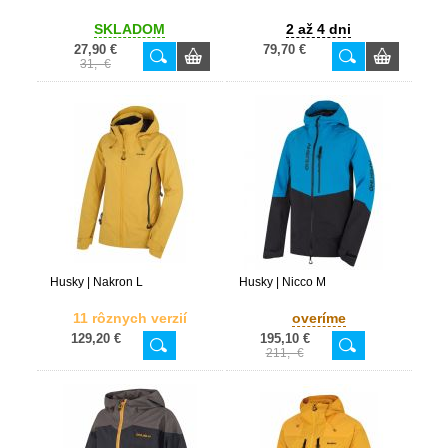
SKLADOM
2 až 4 dni
27,90 €
79,70 €
31,- €
Husky | Nakron L
Husky | Nicco M
11 rôznych verzií
overíme
129,20 €
195,10 €
211,- €