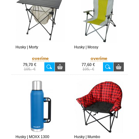
Husky | Morty
Husky | Mossy
overíme
overíme
79,70 €
77,60 €
105,- €
105,- €
Husky | MOXX 1300
Husky | Mumbo