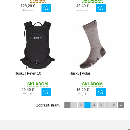
overíme
SKLADOM
129,20 €
49,40 €
169,- €
79,90 €
Husky | Peten 10
Husky | Polar
SKLADOM
SKLADOM
49,40 €
16,20 €
59,- €
21,- €
«
1
2
3
4
5
...
8
»
Zobraziť stranu: