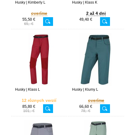
Husky | Kimberly L
Husky | Klass K
overíme
2 až 4 dni
55,50 €
49,40 €
65,- €
Husky | Klass L
Husky | Klumy L
12 rôznych verzií
overíme
85,80 €
66,60 €
101,- €
78,- €