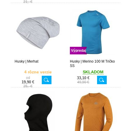
21,- €
Výpredaj
Husky | Merhat
Husky | Merino 100 M Tričko
SS
4 rôzne verzie
SKLADOM
od
33,10 €
19,90 €
49,90 €
25,- €