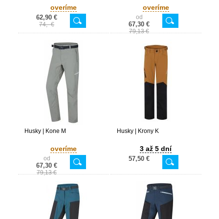
overíme
overíme
62,90 €
od
67,30 €
74,- €
79,13 €
Husky | Kone M
Husky | Krony K
overíme
3 až 5 dní
od
57,50 €
67,30 €
79,13 €