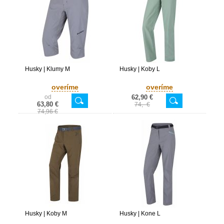
Husky | Klumy M
Husky | Koby L
overíme
overíme
od
62,90 €
63,80 €
74,- €
74,96 €
Husky | Koby M
Husky | Kone L