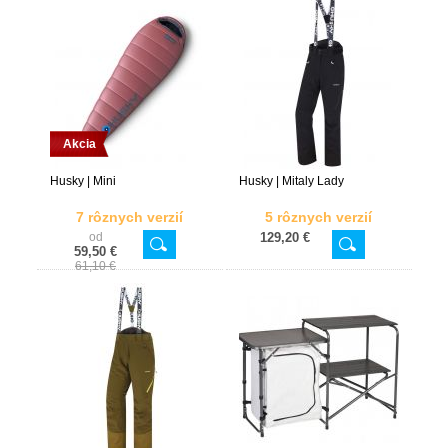
Akcia
Husky | Mini
Husky | Mitaly Lady
7 rôznych verzií
5 rôznych verzií
od
129,20 €
59,50 €
61,10 €