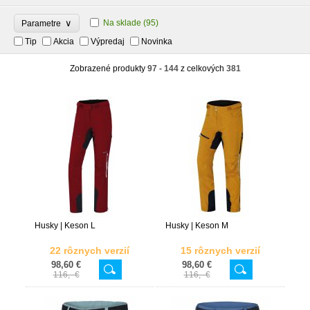
∨
Na sklade
(95)
Parametre
Tip
Akcia
Výpredaj
Novinka
Zobrazené produkty
97 - 144
z celkových
381
Husky | Keson L
Husky | Keson M
22 rôznych verzií
15 rôznych verzií
98,60 €
98,60 €
116,- €
116,- €