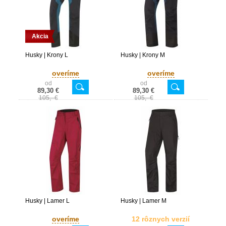
Akcia
Husky | Krony L
Husky | Krony M
overíme
overíme
od
od
89,30 €
89,30 €
105,- €
105,- €
Husky | Lamer L
Husky | Lamer M
overíme
12 rôznych verzií