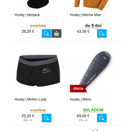
Husky | Merjack
Husky | Merow Man
overíme
do 5 dní
28,20 €
63,30 €
Akcia
Husky | Meties Lady
Husky | Mikro
overíme
SKLADOM
25,20 €
69,60 €
30,- €
79,- €