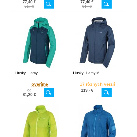
77,40 €
77,40 €
91,- €
91,- €
Husky | Lamy L
Husky | Lamy M
overíme
17 rôznych verzií
od
119,- €
81,20 €