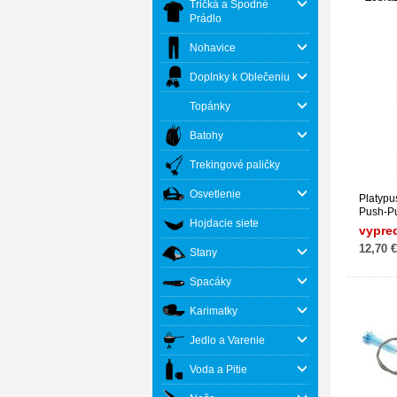
Tričká a Spodné
Prádlo
Nohavice
Doplnky k Oblečeniu
Topánky
Batohy
Trekingové paličky
Osvetlenie
Platypus
Push-Pu
Hojdacie siete
vypre
12,70 €
Stany
Spacáky
Karimatky
Jedlo a Varenie
Voda a Pitie