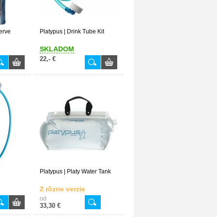
serve
Platypus | Drink Tube Kit
SKLADOM
22,- €
Platypus | Platy Water Tank
2 rôzne verzie
od
33,30 €