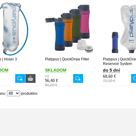
s | Hoser 3
Platypus | QuickDraw Filter
Platypus | QuickDr
Reservoir System
DOM
SKLADOM
do 5 dní
od
68,60 €
56,40 €
71,10 €
60,20 €
anu:
produktov.