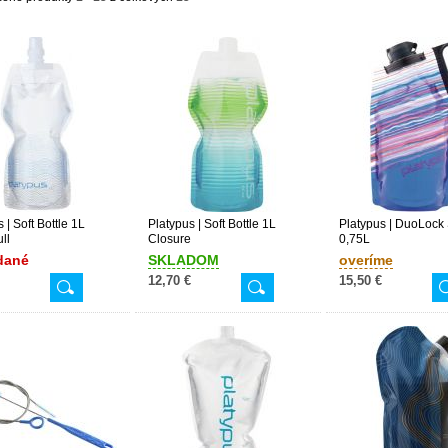
 | Soft Bottle 1L
Platypus | Soft Bottle 1L
Platypus | DuoLock 
ll
Closure
0,75L
dané
SKLADOM
overíme
12,70 €
15,50 €