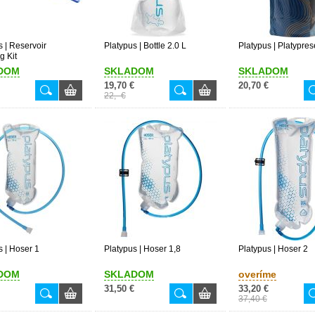
s | Reservoir
Platypus | Bottle 2.0 L
Platypus | Platypre
g Kit
DOM
SKLADOM
SKLADOM
19,70 €
20,70 €
22,- €
s | Hoser 1
Platypus | Hoser 1,8
Platypus | Hoser 2
DOM
SKLADOM
overíme
31,50 €
33,20 €
37,40 €