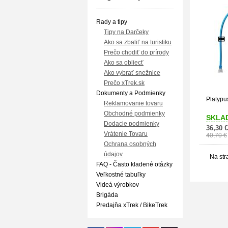
Rady a tipy
Tipy na Darčeky
Ako sa zbaliť na turistiku
Prečo chodiť do prírody
Ako sa obliecť
Ako vybrať snežnice
Prečo xTrek.sk
Dokumenty a Podmienky
Platypu
Reklamovanie tovaru
Obchodné podmienky
SKLA
Dodacie podmienky
36,30 €
Vrátenie Tovaru
40,70 €
Ochrana osobných
údajov
Na str
FAQ - Často kladené otázky
Veľkostné tabuľky
Videá výrobkov
Brigáda
Predajňa xTrek / BikeTrek