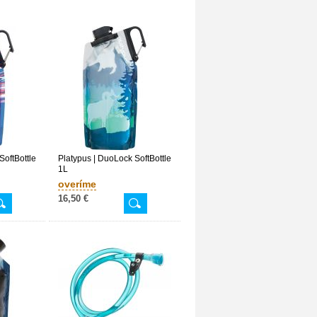
SoftBottle
Platypus | DuoLock SoftBottle
1L
overíme
16,50 €