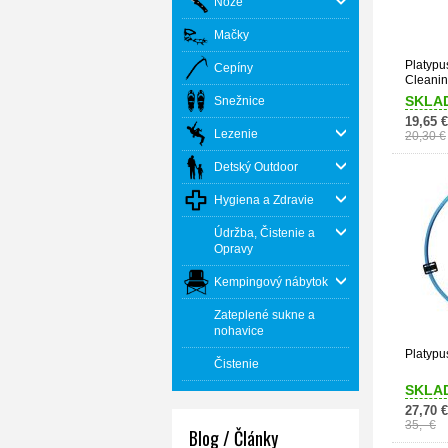
Nože
Mačky
Platypu
Cepíny
Cleanin
SKLA
Snežnice
19,65 €
Lezenie
20,30 €
Detský Outdoor
Hygiena a Zdravie
Údržba, Čistenie a
Opravy
Kempingový nábytok
Zateplené sukne a
nohavice
Platypu
Čistenie
SKLA
27,70 €
35,- €
Blog / Články