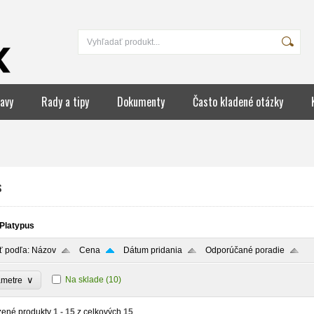
avy
Rady a tipy
Dokumenty
Často kladené otázky
s
Platypus
ť podľa:
Názov
Cena
Dátum pridania
Odporúčané poradie
∨
Na sklade
(10)
ametre
zené produkty
1 - 15
z celkových
15