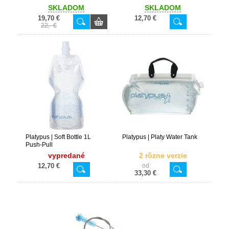
SKLADOM
SKLADOM
19,70 €
12,70 €
22,- €
Platypus | Soft Bottle 1L
Platypus | Platy Water Tank
Push-Pull
vypredané
2 rôzne verzie
12,70 €
od
33,30 €