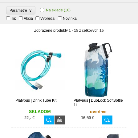
∨
Na sklade
(10)
Parametre
Tip
Akcia
Výpredaj
Novinka
Zobrazené produkty
1 - 15
z celkových
15
Platypus | Drink Tube Kit
Platypus | DuoLock SoftBottle
1L
SKLADOM
overíme
22,- €
16,50 €