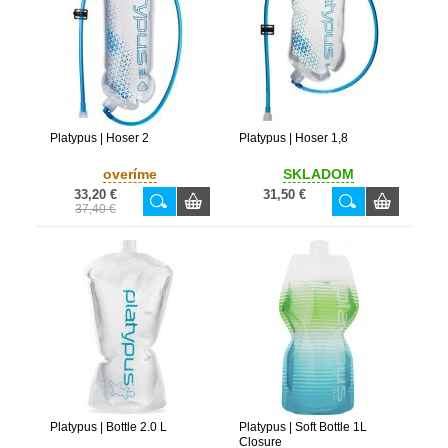
Platypus | Hoser 2
Platypus | Hoser 1,8
overíme
SKLADOM
33,20 €
31,50 €
37,40 €
Platypus | Bottle 2.0 L
Platypus | Soft Bottle 1L
Closure