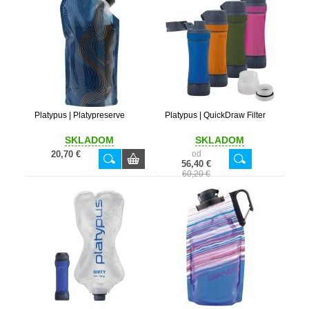
Platypus | Platypreserve
Platypus | QuickDraw Filter
SKLADOM
SKLADOM
20,70 €
od
56,40 €
60,20 €