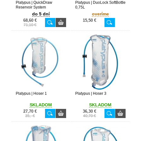
Platypus | QuickDraw
Platypus | DuoLock SoftBottle
Reservoir System
0,75L
do 5 dní
overíme
68,60 €
15,50 €
71,10 €
Platypus | Hoser 1
Platypus | Hoser 3
SKLADOM
SKLADOM
27,70 €
36,30 €
35,- €
40,70 €