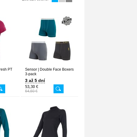
resh PT
Sensor | Double Face Boxers
3-pack
3 až 5 dní
53,30 €
64,60 €