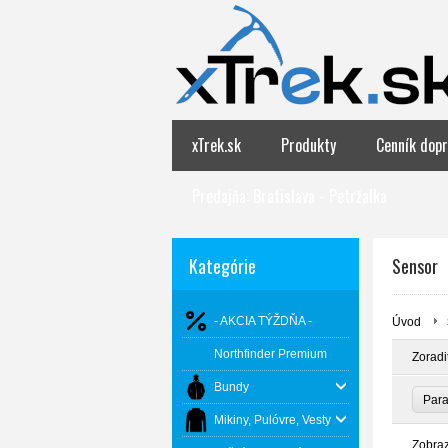
xTrek.sk
Produkty
Cenník dopr
Predajňa: Bratislava - Petržalka
Kategórie
Sensor
- AKCIA TÝŽDŇA -
Úvod
Northfinder Premium
Zoradi
Bundy
Par
Mikiny, Pulóvre, Vesty
Zobra