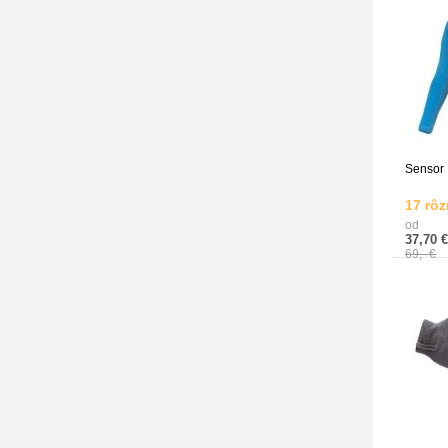
Sensor 
17 rôz
od
37,70 €
69,- €