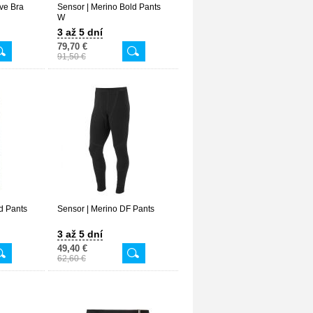
ive Bra
Sensor | Merino Bold Pants
W
3 až 5 dní
79,70 €
91,50 €
d Pants
Sensor | Merino DF Pants
3 až 5 dní
49,40 €
62,60 €