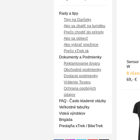
Rady a tipy
Tipy na Darčeky
Ako sa zbaliť na turistiku
Prečo chodiť do prírody
Ako sa obliecť
Ako vybrať snežnice
Prečo xTrek.sk
Dokumenty a Podmienky
Sensor 
Reklamovanie tovaru
W
Obchodné podmienky
8 rôzn
Dodacie podmienky
69,- €
Vrátenie Tovaru
Ochrana osobných
údajov
FAQ - Často kladené otázky
Veľkostné tabuľky
Videá výrobkov
Brigáda
Predajňa xTrek / BikeTrek