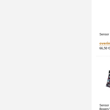
Sensor 
overí
66,50 €
Sensor 
Boxers