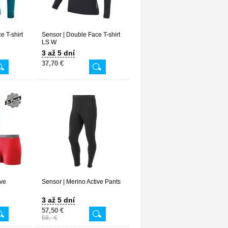
e T-shirt
Sensor | Double Face T-shirt
LS W
3 až 5 dní
37,70 €
ive
Sensor | Merino Active Pants
3 až 5 dní
57,50 €
68,- €