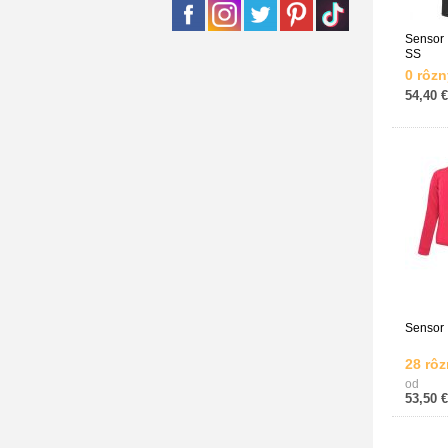
Sensor |
SS
0 rôzn
54,40 €
Sensor 
28 rôz
od
53,50 €