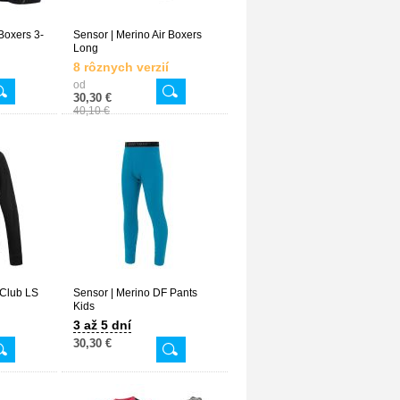
Boxers 3-
Sensor | Merino Air Boxers
Long
8 rôznych verzií
od
30,30 €
40,10 €
 Club LS
Sensor | Merino DF Pants
Kids
3 až 5 dní
30,30 €