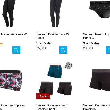
| Merino Air Pants W
Sensor | Double Face W
Sensor | Merino Im
Pants
Briefs W
me
3 až 5 dní
3 až 5 dní
35,80 €
23,30 €
Akcia
| Coolmax Impress
Sensor | Coolmax Tech
Sensor | Coolmax T
 W
Boxers 3-pack
Boxers W