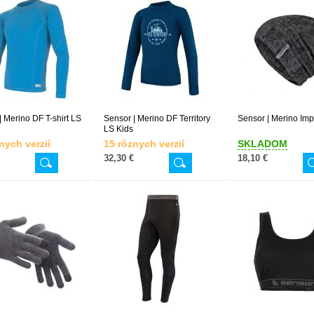
| Merino DF T-shirt LS
Sensor | Merino DF Territory
Sensor | Merino Im
LS Kids
nych verzií
15 rôznych verzií
SKLADOM
32,30 €
18,10 €