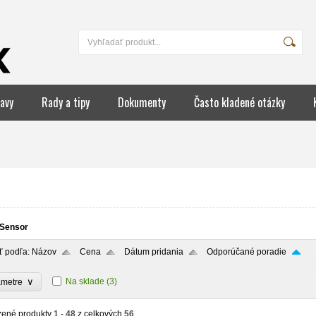
avy
Rady a tipy
Dokumenty
Často kladené otázky
Sensor
ť podľa:
Názov
Cena
Dátum pridania
Odporúčané poradie
∨
Na sklade
(3)
ametre
zené produkty
1 - 48
z celkových
56