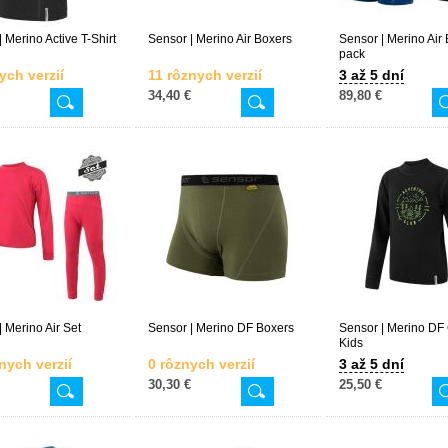
 Merino Active T-Shirt
Sensor | Merino Air Boxers
Sensor | Merino Air 
pack
ych verzií
11 rôznych verzií
3 až 5 dní
34,40 €
89,80 €
| Merino Air Set
Sensor | Merino DF Boxers
Sensor | Merino DF
Kids
nych verzií
0 rôznych verzií
3 až 5 dní
30,30 €
25,50 €