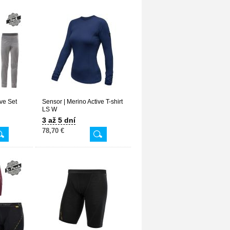
ive Set
Sensor | Merino Active T-shirt
LS W
3 až 5 dní
78,70 €