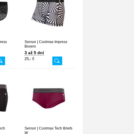
press
Sensor | Coolmax Impress
Boxers
3 až 5 dní
25,- €
ech
Sensor | Coolmax Tech Briefs
W