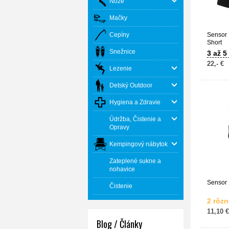
Nože
Mačky
Cepíny
Sensor 
Short
Snežnice
3 až 5
22,- €
Lezenie
Detský Outdoor
Hygiena a Zdravie
Údržba, Čistenie a
Opravy
Kempingový nábytok
Zateplené sukne a
nohavice
Sensor 
Čistenie
2 rôzn
11,10 €
Blog / Články