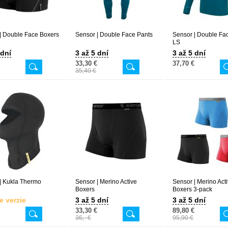
| Double Face Boxers
Sensor | Double Face Pants
Sensor | Double Fac
LS
 dní
3 až 5 dní
3 až 5 dní
33,30 €
37,70 €
35,40 €
| Kukla Thermo
Sensor | Merino Active
Sensor | Merino Act
Boxers
Boxers 3-pack
e verzie
3 až 5 dní
3 až 5 dní
33,30 €
89,80 €
36,- €
95,90 €