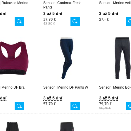
| Rukavice Merino
Sensor | Coolmax Fresh
Sensor | Merino Act
Pants
 dní
3 až 5 dní
3 až 5 dní
37,70 €
27,- €
43,80 €
| Merino DF Bra
Sensor | Merino DF Pants W
Sensor | Merino Bol
 dní
3 až 5 dní
3 až 5 dní
57,70 €
79,70 €
90,70 €