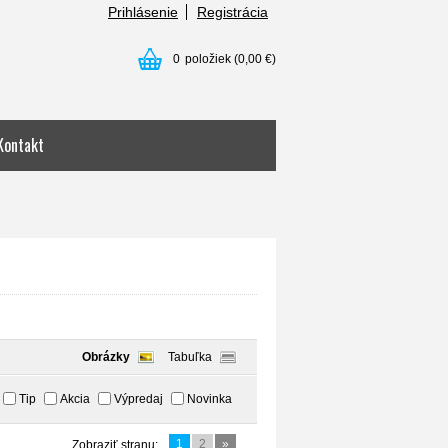
Prihlásenie
Registrácia
0
položiek
(0,00 €)
Kontakt
Obrázky
Tabuľka
Tip
Akcia
Výpredaj
Novinka
1
2
»
Zobraziť stranu: