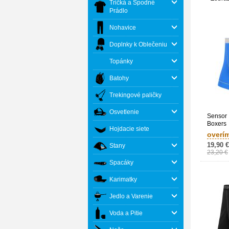
Tričká a Spodné
Prádlo
Nohavice
Doplnky k Oblečeniu
Topánky
Batohy
Trekingové paličky
Osvetlenie
Sensor 
Boxers
Hojdacie siete
overí
19,90 €
Stany
23,20 €
Spacáky
Karimatky
Jedlo a Varenie
Voda a Pitie