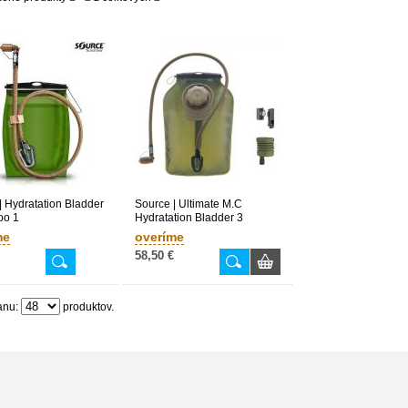
| Hydratation Bladder
Source | Ultimate M.C
oo 1
Hydratation Bladder 3
me
overíme
58,50 €
anu:
produktov.