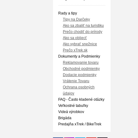
Rady a tipy
Tipy na Darčeky
Ako sa zbaliť na turistiku
Prečo chodiť do prírody
Ako sa obliecť
Ako vybrať snežnice
Prečo xTrek.sk
Dokumenty a Podmienky
Reklamovanie tovaru
Obchodné podmienky
Dodacie podmienky
Vrátenie Tovaru
Ochrana osobných
údajov
FAQ - Často kladené otázky
Veľkostné tabuľky
Videá výrobkov
Brigáda
Predajňa xTrek / BikeTrek