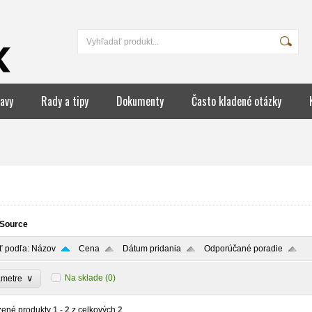
avy
Rady a tipy
Dokumenty
Často kladené otázky
Source
ť podľa:
Názov
Cena
Dátum pridania
Odporúčané poradie
∨
Na sklade
(0)
ametre
zené produkty
1 - 2
z celkových
2