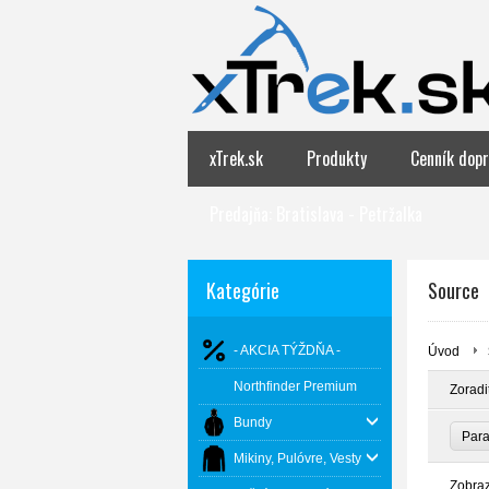
xTrek.sk
Produkty
Cenník dopr
Predajňa: Bratislava - Petržalka
Kategórie
Source
- AKCIA TÝŽDŇA -
Úvod
Northfinder Premium
Zoradi
Bundy
Par
Mikiny, Pulóvre, Vesty
Zobra