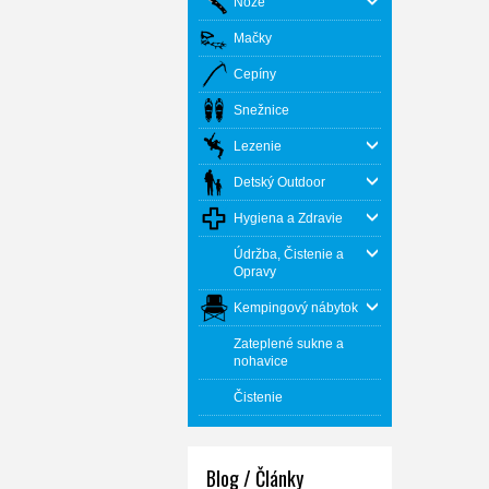
Nože
Mačky
Cepíny
Snežnice
Lezenie
Detský Outdoor
Hygiena a Zdravie
Údržba, Čistenie a
Opravy
Kempingový nábytok
Zateplené sukne a
nohavice
Čistenie
Blog / Články