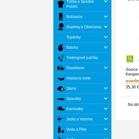
Tričká a Spodné
Prádlo
Nohavice
Doplnky k Oblečeniu
Topánky
Batohy
Trekingové paličky
Osvetlenie
Source 
Kangar
Hojdacie siete
overí
35,30 €
Stany
Spacáky
Na str
Karimatky
Jedlo a Varenie
Voda a Pitie