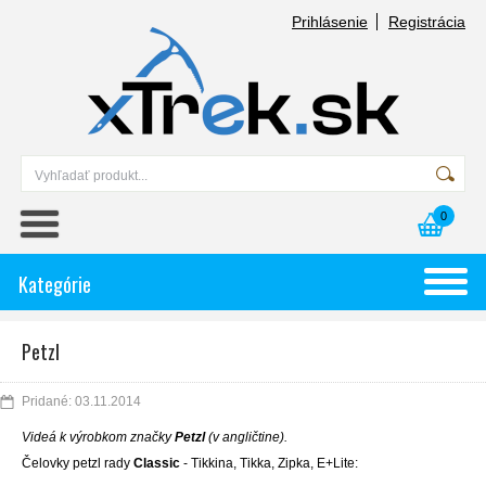
Prihlásenie
Registrácia
0
Kategórie
Petzl
Pridané: 03.11.2014
Videá k výrobkom značky
Petzl
(v angličtine).
Čelovky petzl rady
Classic
- Tikkina, Tikka, Zipka, E+Lite: