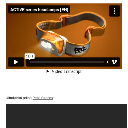
Ultraľahká prilba
Petzl Sirocco
: