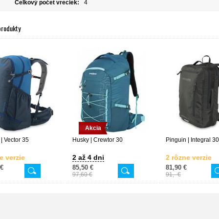
Celkový počet vreciek:
4
produkty
Akcia
| Vector 35
Husky | Crewtor 30
Pinguin | Integral 30
e verzie
2 až 4 dni
2 rôzne verzie
 €
85,50 €
81,90 €
97,60 €
91,- €