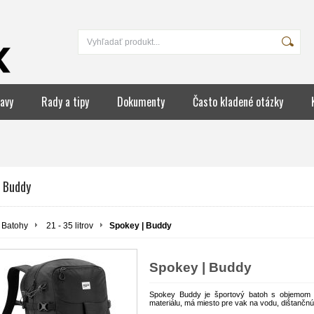
avy
Rady a tipy
Dokumenty
Často kladené otázky
| Buddy
Batohy
21 - 35 litrov
Spokey | Buddy
Spokey | Buddy
S
pokey Buddy je športový batoh s objemom 3
materiálu, má miesto pre vak na vodu, dištančnú