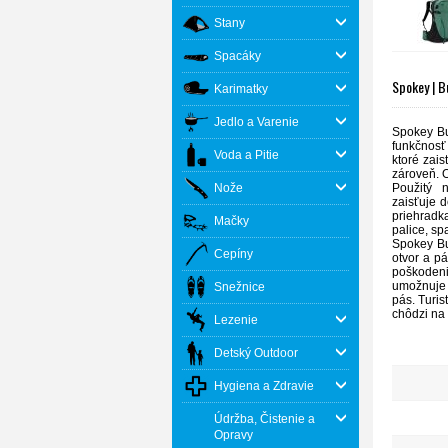
Stany
Spacáky
Spokey | 
Karimatky
Jedlo a Varenie
Spokey Bud
funkčnosť
Voda a Pitie
ktoré zai
zároveň. O
Nože
Použitý n
zaisťuje 
priehradk
Mačky
palice, sp
Spokey Bu
Cepíny
otvor a p
poškodeni
umožnuje 
Snežnice
pás. Turis
chôdzi na 
Lezenie
Detský Outdoor
Hygiena a Zdravie
Údržba, Čistenie a
Opravy