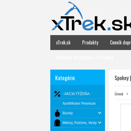
xTrek.sk
Produkty
Cenník dopr
Predajňa: Bratislava - Petržalka
Kategórie
Spokey 
- AKCIA TÝŽDŇA -
Úvod
Northfinder Premium
Bundy
Mikiny, Pulóvre, Vesty