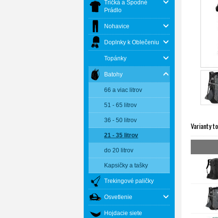
Tričká a Spodné
Prádlo
Nohavice
Doplnky k Oblečeniu
Topánky
Batohy
66 a viac litrov
51 - 65 litrov
36 - 50 litrov
Varianty t
21 - 35 litrov
do 20 litrov
Kapsičky a tašky
Trekingové paličky
Osvetlenie
Hojdacie siete