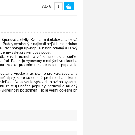
72,- €
športové aktivity. Kvalita materiálov a celková
 Buddy vyrobený z najkvalitnejších materiálov,
 technológii rip-stop je batoh odolný a ľahký
cdenný výlet či víkendový pobyt.
dľa vašich potrieb a vďaka priedušnej sieťke
 vzhľad. Batoh je vybavený mnohými vreckami a
dať. Vďaka prackám ľahko k batohu pripevníte
eciálne vrecko a uchytenie pre vak, špeciálny
tné zipsy, ktoré sú odolné proti mechanickému
 sieťkou. Nastavenie výšky chrbtového systému
ohu zaisťujú bočné popruhy, bedrový a hrudný
iditeľnosti po zotmení. To je veľmi dôležité pri