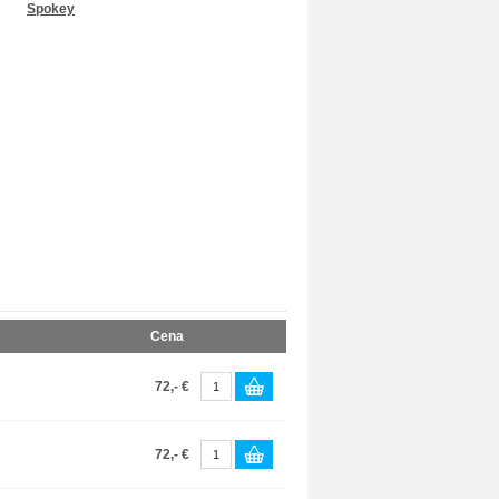
Spokey
Cena
72,- €
72,- €