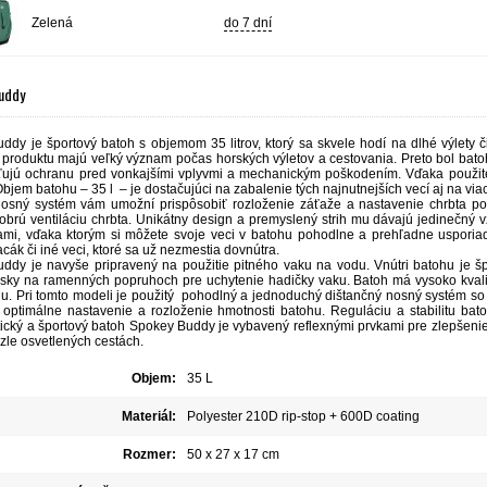
Zelená
do 7 dní
Buddy
dy je športový batoh s objemom 35 litrov, ktorý sa skvele hodí na dlhé výlety či 
 produktu majú veľký význam počas horských výletov a cestovania. Preto bol batoh
sťujú ochranu pred vonkajšími vplyvmi a mechanickým poškodením. Vďaka použitej
bjem batohu – 35 l – je dostačujúci na zabalenie tých najnutnejších vecí aj na via
osný systém vám umožní prispôsobiť rozloženie záťaže a nastavenie chrbta po
dobrú ventiláciu chrbta. Unikátny design a premyslený strih mu dávajú jedinečný
ami, vďaka ktorým si môžete svoje veci v batohu pohodlne a prehľadne usporia
acák či iné veci, ktoré sa už nezmestia dovnútra.
ddy je navyše pripravený na použitie pitného vaku na vodu. Vnútri batohu je šp
ásky na ramenných popruhoch pre uchytenie hadičky vaku. Batoh má vysoko kvali
u. Pri tomto modeli je použitý pohodlný a jednoduchý dištančný nosný systém so
optimálne nastavenie a rozloženie hmotnosti batohu. Reguláciu a stabilitu bat
tický a športový batoh Spokey Buddy je vybavený reflexnými prvkami pre zlepšenie v
zle osvetlených cestách.
Objem:
35 L
Materiál:
Polyester 210D rip-stop + 600D coating
Rozmer:
50 x 27 x 17 cm