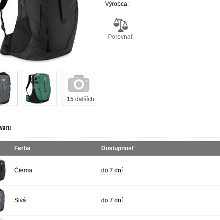
Výrobca:
Porovnať
+
15
ďalších
ovaru
Farba
Dostupnosť
Čierna
do 7 dní
Sivá
do 7 dní