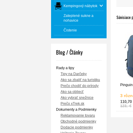
Kempingový nábytok
Zateplené sukne a
Súvisiace 
nohavice
Čistenie
Blog / Články
Rady a tipy
Tipy na Darčeky
Ako sa zbaliť na turistiku
Pinguin 
Prečo chodiť do prírody
Ako sa obliecť
3 rôzn
Ako vybrať snežnice
110,70
Prečo xTrek.sk
123,- €
Dokumenty a Podmienky
Reklamovanie tovaru
Obchodné podmienky
Dodacie podmienky