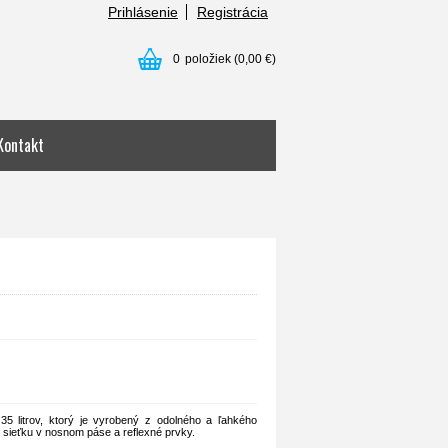
Prihlásenie
Registrácia
0
položiek
(0,00 €)
Kontakt
5 litrov, ktorý je vyrobený z odolného a ľahkého
 sieťku v nosnom páse a reflexné prvky.