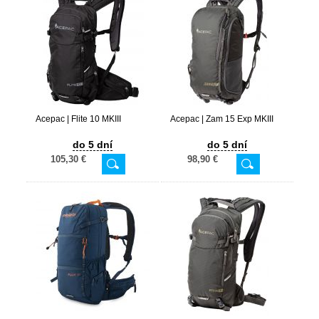
Acepac | Flite 10 MKIII
Acepac | Zam 15 Exp MKIII
do 5 dní
do 5 dní
105,30 €
98,90 €