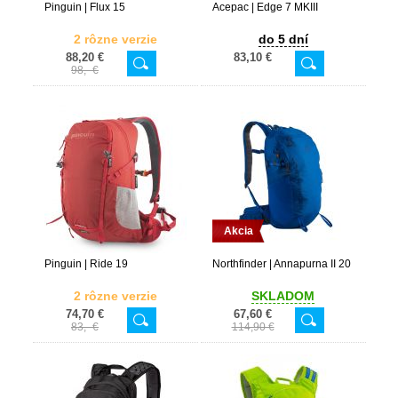
Pinguin | Flux 15
Acepac | Edge 7 MKIII
2 rôzne verzie
do 5 dní
88,20 €
83,10 €
98,- €
Akcia
Pinguin | Ride 19
Northfinder | Annapurna II 20
2 rôzne verzie
SKLADOM
74,70 €
67,60 €
83,- €
114,90 €