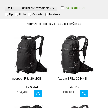
∨
Na sklade
(19)
▼ FILTER: (klikni pre rozbalenie)
Tip
Akcia
Výpredaj
Novinka
Zobrazené produkty
1 - 34
z celkových
34
Acepac | Flite 20 MKIII
Acepac | Flite 15 MKIII
do 5 dní
do 5 dní
114,40 €
110,10 €