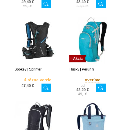
49,40 €
48,40 €
59,- €
89,80 €
Akcia
Spokey | Sprinter
Husky | Perun 9
4 rôzne verzie
overíme
47,40 €
od
42,20 €
49,- €