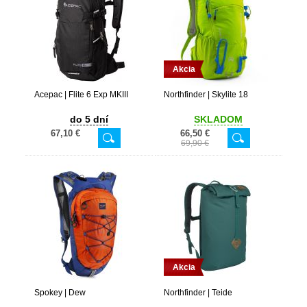
Akcia
Acepac | Flite 6 Exp MKIII
Northfinder | Skylite 18
do 5 dní
SKLADOM
67,10 €
66,50 €
69,90 €
Akcia
Spokey | Dew
Northfinder | Teide