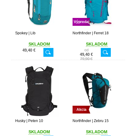
Výpredaj
Spokey | Lib
Northfinder | Ferret 18
SKLADOM
SKLADOM
49,40 €
od
49,40 €
79,90 €
Akcia
Husky | Peten 10
Northfinder | Zebru 15
SKLADOM
SKLADOM