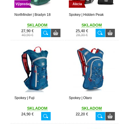
Výpredaj
Akcia
Northfinder | Bradyn 18
Spokey | Hidden Peak
SKLADOM
SKLADOM
27,90 €
25,40 €
40,90 €
28,30 €
Spokey | Fuji
Spokey | Otaro
SKLADOM
SKLADOM
24,90 €
22,20 €