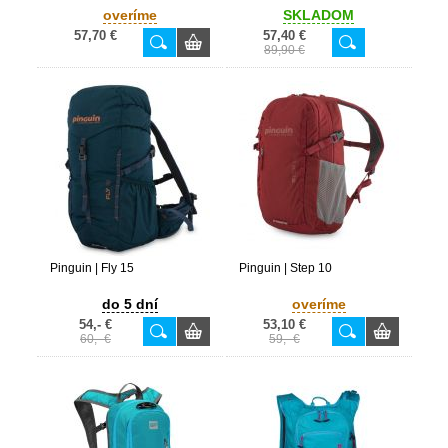
overíme
SKLADOM
57,70 €
57,40 €
89,90 €
Pinguin | Fly 15
Pinguin | Step 10
do 5 dní
overíme
54,- €
53,10 €
60,- €
59,- €