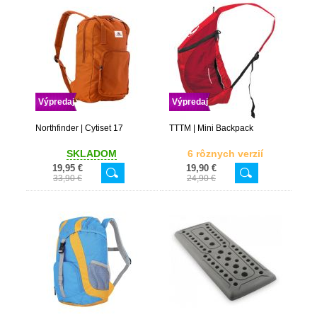
Výpredaj
Výpredaj
Northfinder | Cytiset 17
TTTM | Mini Backpack
SKLADOM
6 rôznych verzií
19,95 €
19,90 €
33,90 €
24,90 €