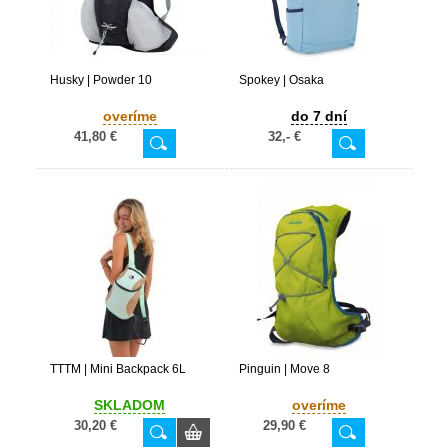
Husky | Powder 10
Spokey | Osaka
overíme
do 7 dní
41,80 €
32,- €
TTTM | Mini Backpack 6L
Pinguin | Move 8
SKLADOM
overíme
30,20 €
29,90 €