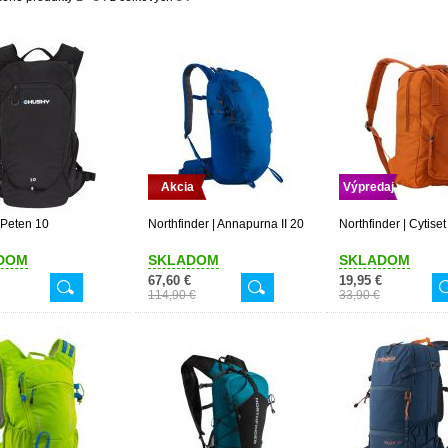
Akcia
Výpredaj
 Peten 10
Northfinder | Annapurna II 20
Northfinder | Cytiset
DOM
SKLADOM
SKLADOM
67,60 €
19,95 €
114,90 €
33,90 €