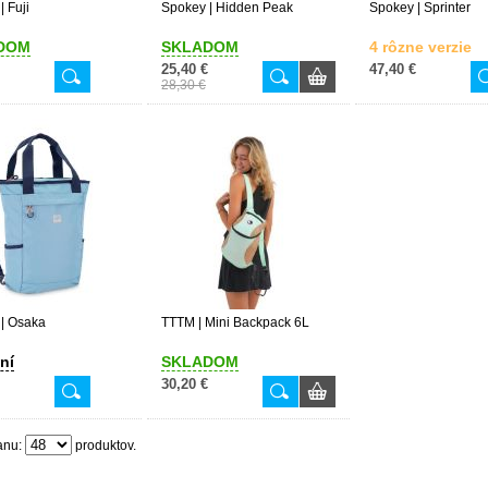
| Fuji
Spokey | Hidden Peak
Spokey | Sprinter
DOM
SKLADOM
4 rôzne verzie
25,40 €
47,40 €
28,30 €
| Osaka
TTTM | Mini Backpack 6L
ní
SKLADOM
30,20 €
anu:
produktov.