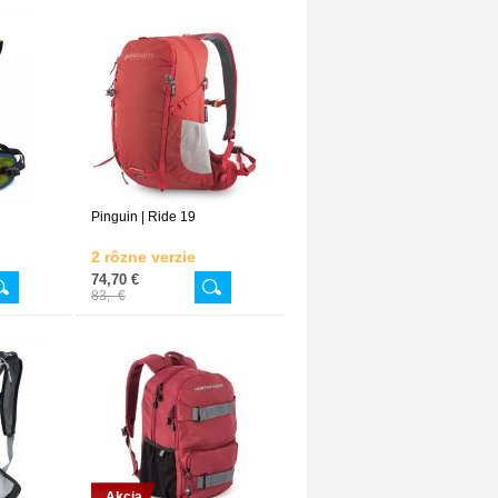
Pinguin | Ride 19
2 rôzne verzie
74,70 €
83,- €
Akcia