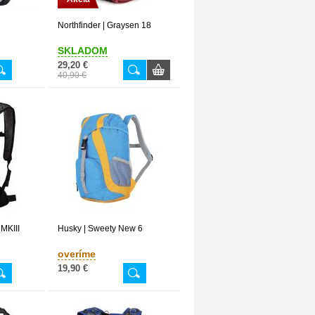
Northfinder | Graysen 18
SKLADOM
29,20 €
40,90 €
 MKIII
Husky | Sweety New 6
overíme
19,90 €