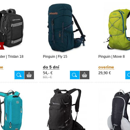
a
der | Tristan 18
Pinguin | Fly 15
Pinguin | Move 8
me
do 5 dní
overíme
54,- €
29,90 €
60,- €