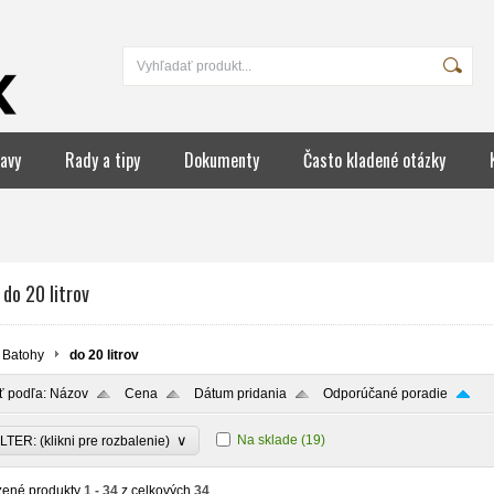
avy
Rady a tipy
Dokumenty
Často kladené otázky
 do 20 litrov
Batohy
do 20 litrov
ť podľa:
Názov
Cena
Dátum pridania
Odporúčané poradie
∨
Na sklade
(19)
LTER: (klikni pre rozbalenie)
zené produkty
1 - 34
z celkových
34