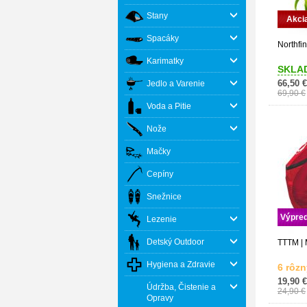
Stany
Akci
Spacáky
Northfin
Karimatky
SKLA
66,50 €
Jedlo a Varenie
69,90 €
Voda a Pitie
Nože
Mačky
Cepíny
Snežnice
Výpred
Lezenie
Detský Outdoor
TTTM | 
Hygiena a Zdravie
6 rôzn
19,90 €
Údržba, Čistenie a
24,90 €
Opravy