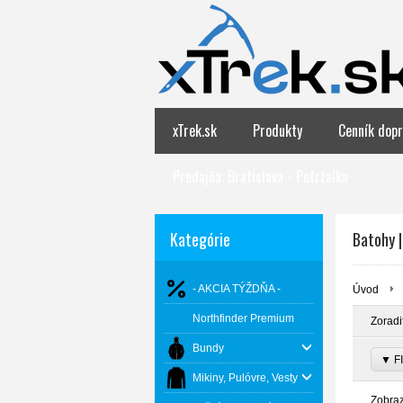
xTrek.sk
Produkty
Cenník dopr
Predajňa: Bratislava - Petržalka
Kategórie
Batohy |
- AKCIA TÝŽDŇA -
Úvod
Northfinder Premium
Zoradi
Bundy
▼ FI
Mikiny, Pulóvre, Vesty
Zobra