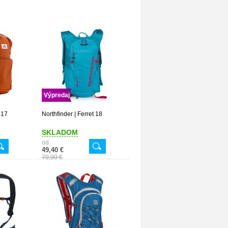
Výpredaj
 17
Northfinder | Ferret 18
SKLADOM
od
49,40 €
79,90 €