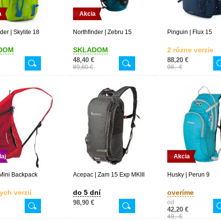
a
Akcia
der | Skylite 18
Northfinder | Zebru 15
Pinguin | Flux 15
DOM
SKLADOM
2 rôzne verzie
48,40 €
88,20 €
89,80 €
98,- €
aj
Akcia
Mini Backpack
Acepac | Zam 15 Exp MKIII
Husky | Perun 9
ych verzií
do 5 dní
overíme
98,90 €
od
42,20 €
49,- €