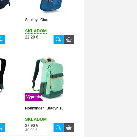
Spokey | Otaro
SKLADOM
22,20 €
Výpredaj
Northfinder | Bradyn 18
SKLADOM
27,90 €
40,90 €