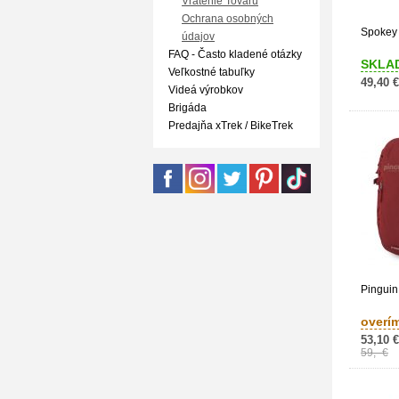
Vrátenie Tovaru
Ochrana osobných
Spokey 
údajov
FAQ - Často kladené otázky
SKLA
Veľkostné tabuľky
49,40 €
Videá výrobkov
Brigáda
Predajňa xTrek / BikeTrek
Pinguin
overí
53,10 €
59,- €