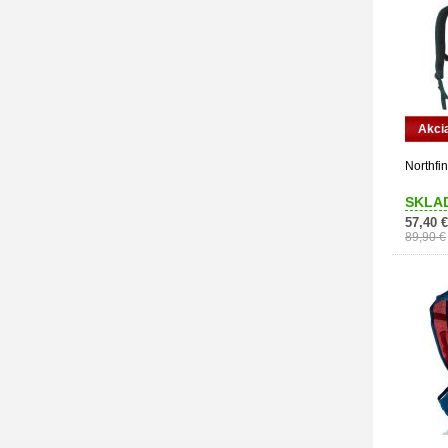
Akci
Northfin
SKLA
57,40 €
89,90 €