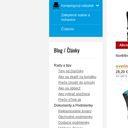
Kempingový nábytok
Zateplené sukne a
nohavice
Čistenie
Akci
Blog / Články
Northfin
Rady a tipy
overí
Tipy na Darčeky
28,20 €
37,90 €
Ako sa zbaliť na turistiku
Prečo chodiť do prírody
Ako sa obliecť
Ako vybrať snežnice
Prečo xTrek.sk
Dokumenty a Podmienky
Reklamovanie tovaru
Obchodné podmienky
Dodacie podmienky