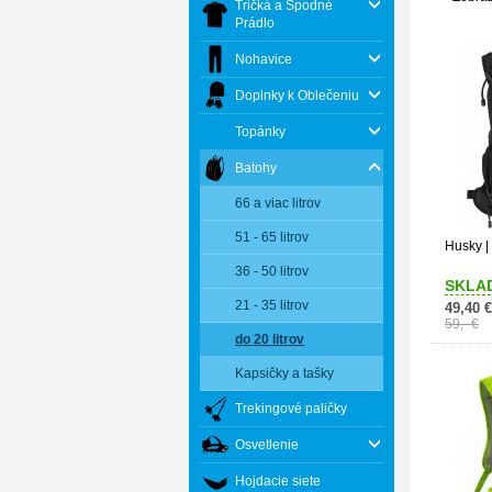
Tričká a Spodné
Prádlo
Nohavice
Doplnky k Oblečeniu
Topánky
Batohy
66 a viac litrov
51 - 65 litrov
Husky |
36 - 50 litrov
SKLA
21 - 35 litrov
49,40 €
59,- €
do 20 litrov
Kapsičky a tašky
Trekingové paličky
Osvetlenie
Hojdacie siete