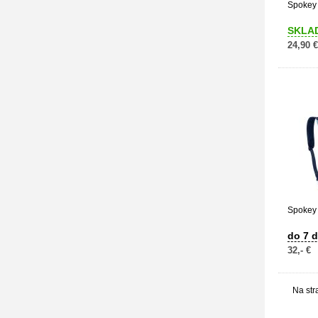
Spokey 
SKLA
24,90 €
Spokey 
do 7 d
32,- €
Na str