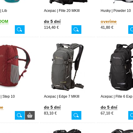
| Lib
Acepac | Flite 20 MKIII
Husky | Powder 10
DOM
do 5 dní
overíme
114,40 €
41,80 €
 | Step 10
Acepac | Edge 7 MKIII
Acepac | Flite 6 Exp
me
do 5 dní
do 5 dní
83,10 €
67,10 €