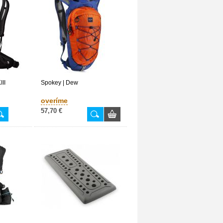
III
Spokey | Dew
overíme
57,70 €