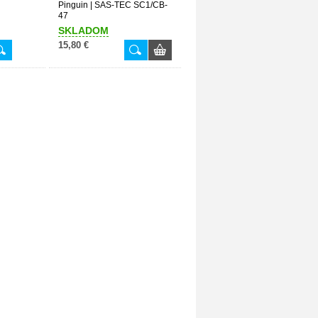
Pinguin | SAS-TEC SC1/CB-
47
SKLADOM
15,80 €