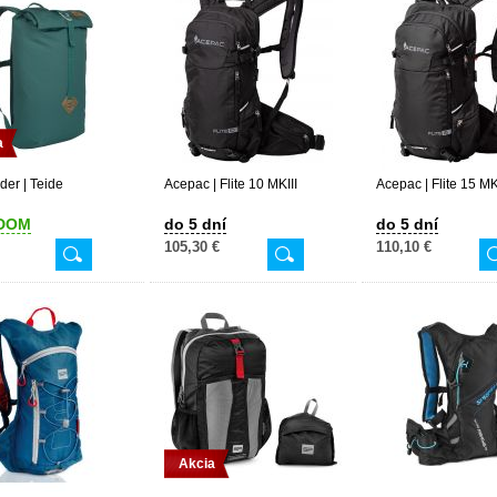
a
der | Teide
Acepac | Flite 10 MKIII
Acepac | Flite 15 MK
DOM
do 5 dní
do 5 dní
105,30 €
110,10 €
Akcia