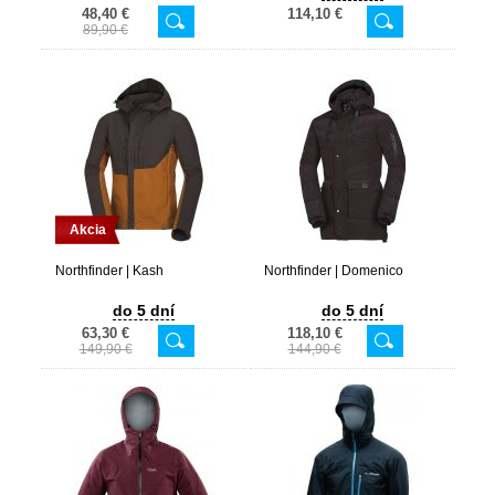
48,40 €
114,10 €
89,90 €
Akcia
Northfinder | Kash
Northfinder | Domenico
do 5 dní
do 5 dní
63,30 €
118,10 €
149,90 €
144,90 €