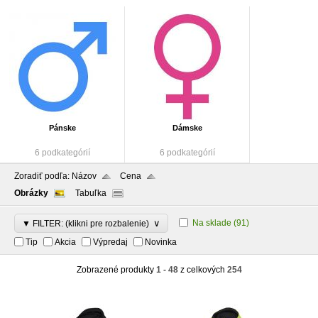
Pánske
Dámske
6 podkategórií
6 podkategórií
Zoradiť podľa:
Názov
Cena
Obrázky
Tabuľka
∨
Na sklade
(91)
▼ FILTER: (klikni pre rozbalenie)
Tip
Akcia
Výpredaj
Novinka
Zobrazené produkty
1 - 48
z celkových
254