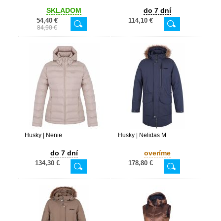
SKLADOM
do 7 dní
54,40 €
114,10 €
84,90 €
Husky | Nenie
Husky | Nelidas M
do 7 dní
overíme
134,30 €
178,80 €