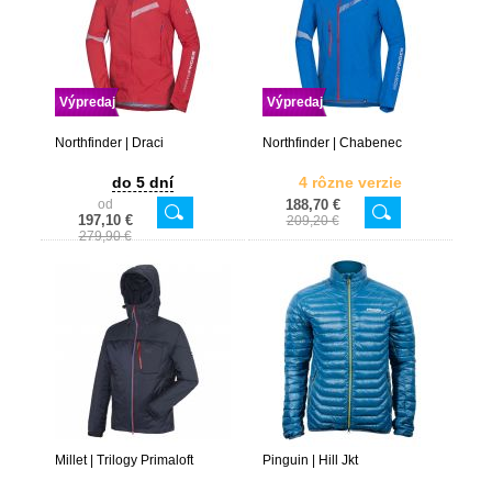
Výpredaj
Výpredaj
Northfinder | Draci
Northfinder | Chabenec
do 5 dní
4 rôzne verzie
od
188,70 €
197,10 €
209,20 €
279,90 €
Millet | Trilogy Primaloft
Pinguin | Hill Jkt