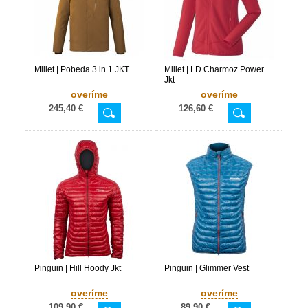
Millet | Pobeda 3 in 1 JKT
Millet | LD Charmoz Power
Jkt
overíme
overíme
245,40 €
126,60 €
Pinguin | Hill Hoody Jkt
Pinguin | Glimmer Vest
overíme
overíme
109,90 €
89,90 €