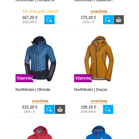
Northfinder | Rohace III
Northfinder | Opalena I
18 rôznych verzií
overíme
167,20 €
175,20 €
209,90 €
219,- €
Výpredaj
Výpredaj
Northfinder | Ohniste
Northfinder | Dracia
overíme
overíme
215,20 €
199,10 €
269,- €
259,90 €