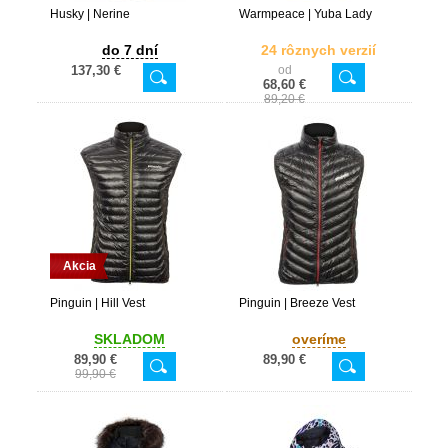
Husky | Nerine
Warmpeace | Yuba Lady
do 7 dní
24 rôznych verzií
137,30 €
od
68,60 €
89,20 €
Akcia
Pinguin | Hill Vest
Pinguin | Breeze Vest
SKLADOM
overíme
89,90 €
89,90 €
99,90 €