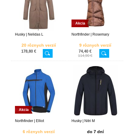
Akcia
Husky | Nelidas L
Northfinder | Rosemary
20 rôznych verzií
9 rôznych verzií
178,80 €
74,40 €
114,90 €
Akcia
Northfinder | Elliot
Husky | Nitri M
6 rôznych verzií
do 7 dní