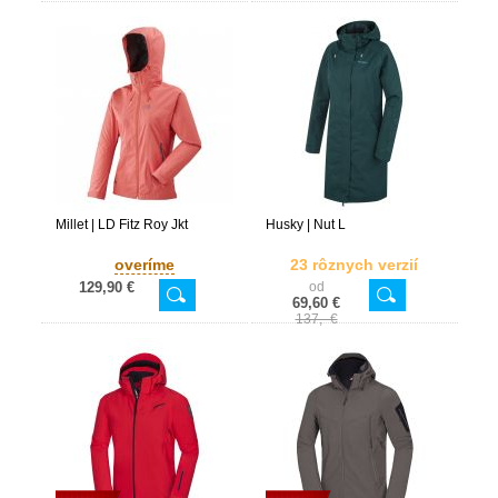
Millet | LD Fitz Roy Jkt
Husky | Nut L
overíme
23 rôznych verzií
129,90 €
od
69,60 €
137,- €