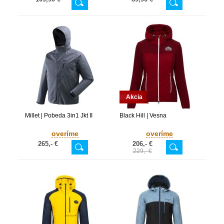
Akcia
Millet | Pobeda 3in1 Jkt II
Black Hill | Vesna
overíme
overíme
265,- €
206,- €
229,- €