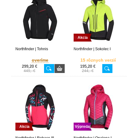
Akcia
Northfinder | Tohnis
Northfinder | Sokolec I
overíme
15 rôznych verzií
299,20 €
195,20 €
449,- €
244,- €
Akcia
Výpredaj