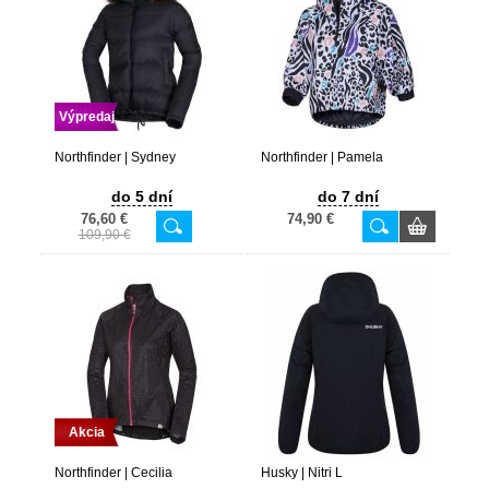
Výpredaj
Northfinder | Sydney
Northfinder | Pamela
do 5 dní
do 7 dní
76,60 €
74,90 €
109,90 €
Akcia
Northfinder | Cecilia
Husky | Nitri L