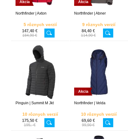
Akcia
Akcia
Northfinder | Axton
Northfinder | Abner
5 rôznych verzií
9 rôznych verzií
147,40 €
84,40 €
184,90 €
114,90 €
Akcia
Pinguin | Summit M Jkt
Northfinder | Velda
10 rôznych verzií
10 rôznych verzií
175,50 €
69,60 €
195,- €
99,90 €