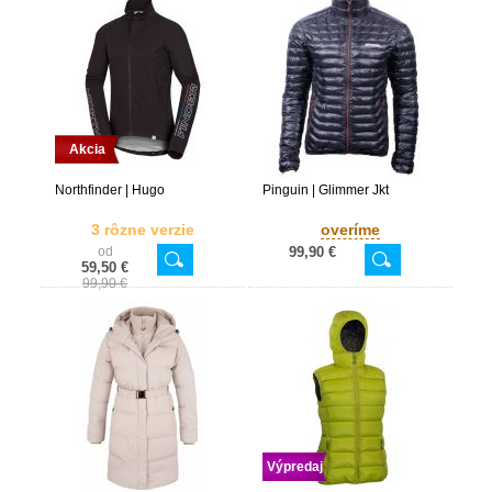
Akcia
Northfinder | Hugo
Pinguin | Glimmer Jkt
3 rôzne verzie
overíme
od
99,90 €
59,50 €
99,90 €
Výpredaj