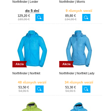
Northfinder | Lester
Northfinder | Morris
do 5 dní
9 rôznych verzií
129,20 €
89,80 €
189,90 €
134,90 €
Akcia
Akcia
Northfinder | Northkit
Northfinder | Northkit Lady
48 rôznych verzií
34 rôznych verzií
53,50 €
53,30 €
54,90 €
54,90 €