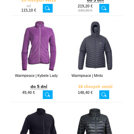
23 rôznych verzií
do 5 dní
od
219,20 €
115,10 €
239,30 €
Warmpeace | Kybele Lady
Warmpeace | Minto
do 5 dní
16 rôznych verzií
49,40 €
148,40 €