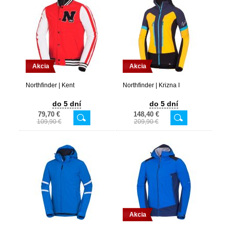
Akcia
Akcia
Northfinder | Kent
Northfinder | Krizna I
do 5 dní
do 5 dní
79,70 €
148,40 €
109,90 €
209,90 €
Akcia