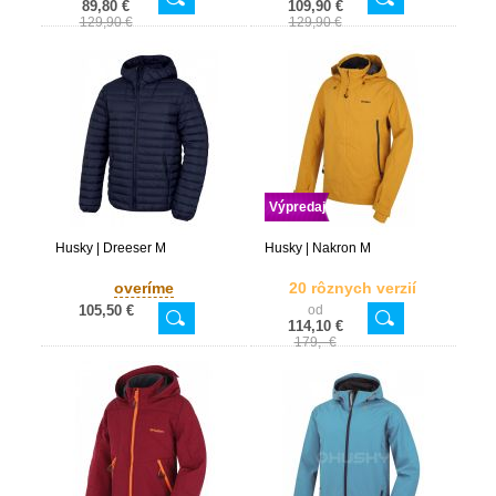
89,80 €
109,90 €
129,90 €
129,90 €
Výpredaj
Husky | Dreeser M
Husky | Nakron M
overíme
20 rôznych verzií
105,50 €
od
114,10 €
179,- €