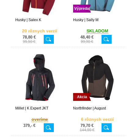
Výpredaj
Husky | Salex K
Husky | Sally M
20 rôznych verzií
SKLADOM
78,80 €
48,40 €
95,50 €
99,90 €
Akcia
Millet | K Expert JKT
Northfinder | August
overíme
6 rôznych verzií
379,- €
79,70 €
144,90 €