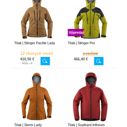
Výpredaj
Tilak | Stinger Paclite Lady
Tilak | Stinger Pro
12 rôznych verzií
overíme
410,50 €
466,40 €
455,- €
Tilak | Storm Lady
Tilak | Svalbard Infinium