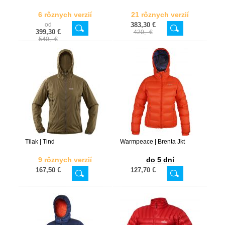
6 rôznych verzií
21 rôznych verzií
od
383,30 €
399,30 €
420,- €
540,- €
Tilak | Tind
Warmpeace | Brenta Jkt
9 rôznych verzií
do 5 dní
167,50 €
127,70 €