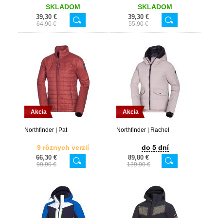
SKLADOM
SKLADOM
39,30 €
39,30 €
64,90 €
55,90 €
Akcia
Akcia
Northfinder | Pat
Northfinder | Rachel
9 rôznych verzií
do 5 dní
66,30 €
89,80 €
99,90 €
139,90 €