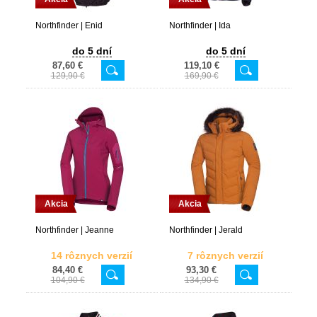
Northfinder | Enid
Northfinder | Ida
do 5 dní
do 5 dní
87,60 €
119,10 €
129,90 €
169,90 €
Akcia
Akcia
Northfinder | Jeanne
Northfinder | Jerald
14 rôznych verzií
7 rôznych verzií
84,40 €
93,30 €
104,90 €
134,90 €