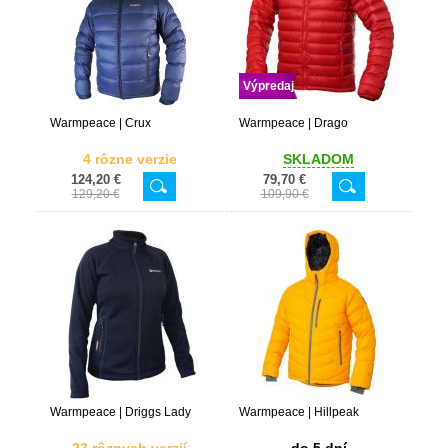
Výpredaj
Warmpeace | Crux
Warmpeace | Drago
4 rôzne verzie
SKLADOM
124,20 €
79,70 €
129,20 €
109,90 €
Warmpeace | Driggs Lady
Warmpeace | Hillpeak