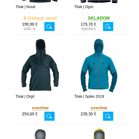
Tilak | Nuuk
Tilak | Ogre
8 rôznych verzií
SKLADOM
199,90 €
179,70 €
230,- €
199,50 €
Tilak | Orgil
Tilak | Spike 2019
overíme
overíme
254,60 €
239,30 €