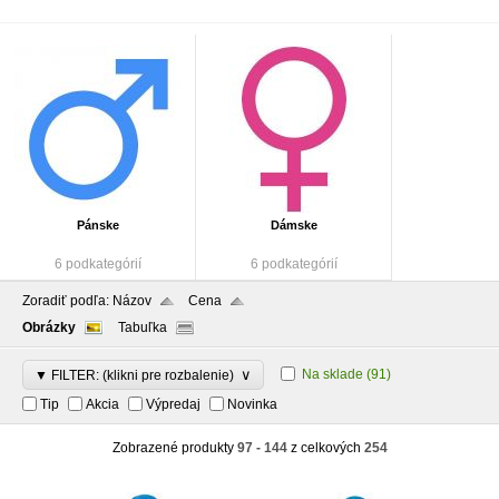
Pánske
Dámske
6 podkategórií
6 podkategórií
Zoradiť podľa:
Názov
Cena
Obrázky
Tabuľka
∨
Na sklade
(91)
▼ FILTER: (klikni pre rozbalenie)
Tip
Akcia
Výpredaj
Novinka
Zobrazené produkty
97 - 144
z celkových
254