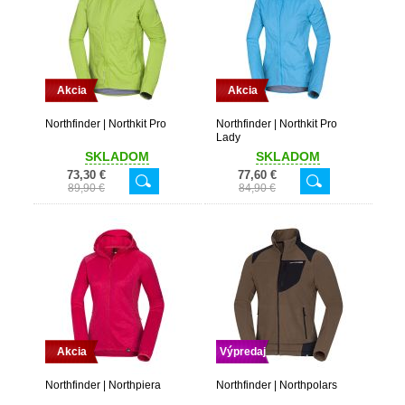
Akcia
Akcia
Northfinder | Northkit Pro
Northfinder | Northkit Pro
Lady
SKLADOM
SKLADOM
73,30 €
77,60 €
89,90 €
84,90 €
Akcia
Výpredaj
Northfinder | Northpiera
Northfinder | Northpolars