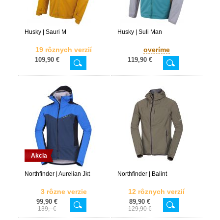
Husky | Sauri M
Husky | Suli Man
19 rôznych verzií
overíme
109,90 €
119,90 €
Akcia
Northfinder | Aurelian Jkt
Northfinder | Balint
3 rôzne verzie
12 rôznych verzií
99,90 €
89,90 €
139,- €
129,90 €