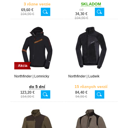
3 rôzne verzie
SKLADOM
69,60 €
od
34,30 €
104,90 €
104,90 €
Akcia
Northfinder | Lomnicky
Northfinder | Ludwik
do 5 dní
15 rôznych verzií
123,20 €
84,40 €
154,90 €
94,90 €