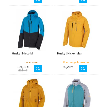
Husky | Nicco M
Husky | Nicker Man
overíme
8 rôznych verzií
195,10 €
96,20 €
211,- €