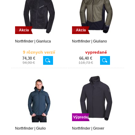
Akcia
Akcia
Northfinder | Gianluca
Northfinder | Giuliano
9 rôznych verzií
vypredané
74,30 €
66,40 €
94,90 €
116,73 €
Výpredaj
Northfinder | Giulio
Northfinder | Grover