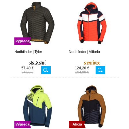
Výpredaj
Northfinder | Tyler
Northfinder | Vittorio
do 5 dní
overíme
57,40 €
124,20 €
84,90 €
194,90 €
Výpredaj
Akcia