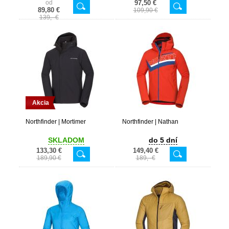
od
97,50 €
89,80 €
109,90 €
139,- €
Akcia
Northfinder | Mortimer
Northfinder | Nathan
SKLADOM
do 5 dní
133,30 €
149,40 €
189,90 €
189,- €