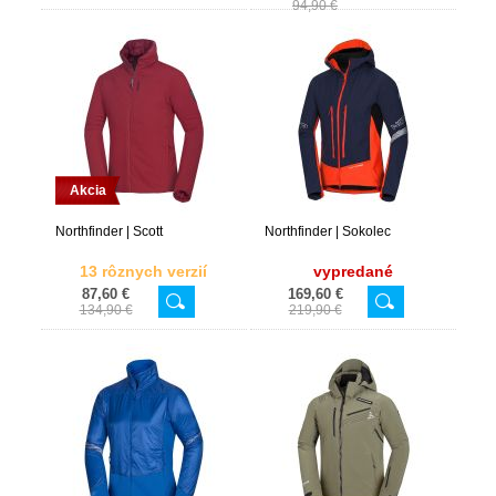
94,90 €
Akcia
Northfinder | Scott
Northfinder | Sokolec
13 rôznych verzií
vypredané
87,60 €
169,60 €
134,90 €
219,90 €