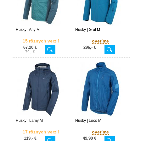
Husky | Any M
Husky | Grut M
15 rôznych verzií
overíme
67,20 €
296,- €
79,- €
Husky | Lamy M
Husky | Loco M
17 rôznych verzií
overíme
119,- €
49,90 €