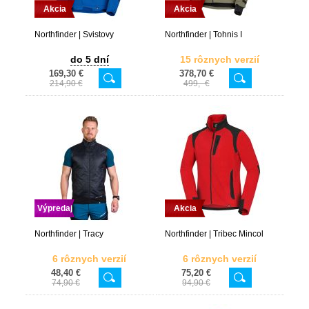
Akcia
Akcia
Northfinder | Svistovy
Northfinder | Tohnis I
do 5 dní
15 rôznych verzií
169,30 €
378,70 €
214,90 €
499,- €
Výpredaj
Akcia
Northfinder | Tracy
Northfinder | Tribec Mincol
6 rôznych verzií
6 rôznych verzií
48,40 €
75,20 €
74,90 €
94,90 €