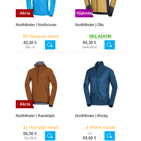
Akcia
Výpredaj
Northfinder | Northcover
Northfinder | Otis
20 rôznych verzií
SKLADOM
42,20 €
84,30 €
56,- €
144,90 €
Akcia
Northfinder | Randolph
Northfinder | Rocky
11 rôznych verzií
3 rôzne verzie
66,50 €
od
69,60 €
79,70 €