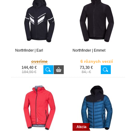
Northfinder | Earl
Northfinder | Emmet
overíme
6 rôznych verzií
144,40 €
73,30 €
184,90 €
84,- €
Akcia