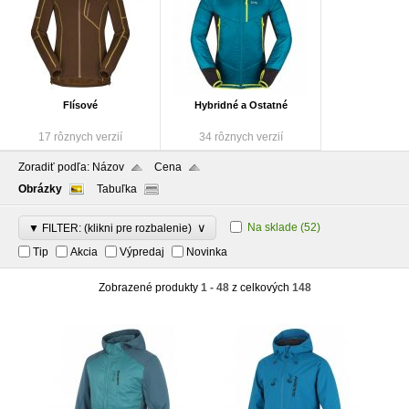
Flísové
Hybridné a Ostatné
17 rôznych verzií
34 rôznych verzií
Zoradiť podľa:
Názov
Cena
Obrázky
Tabuľka
∨
Na sklade
(52)
▼ FILTER: (klikni pre rozbalenie)
Tip
Akcia
Výpredaj
Novinka
Zobrazené produkty
1 - 48
z celkových
148