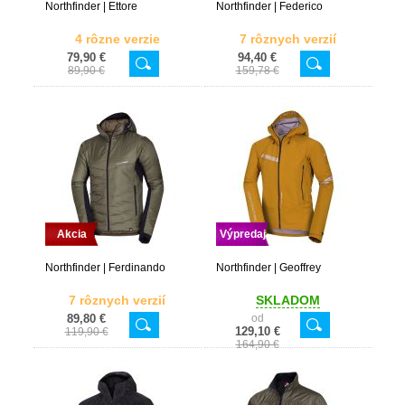
Northfinder | Ettore
Northfinder | Federico
4 rôzne verzie
7 rôznych verzií
79,90 €
94,40 €
89,90 €
159,78 €
Akcia
Výpredaj
Northfinder | Ferdinando
Northfinder | Geoffrey
7 rôznych verzií
SKLADOM
89,80 €
od
129,10 €
119,90 €
164,90 €