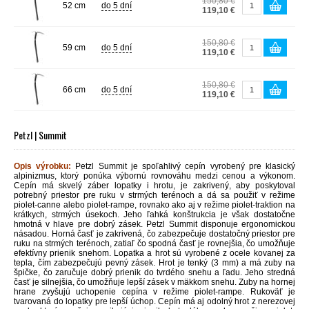
150,80 €
52 cm
do 5 dní
119,10 €
150,80 €
59 cm
do 5 dní
119,10 €
150,80 €
66 cm
do 5 dní
119,10 €
Petzl | Summit
Opis výrobku:
Petzl Summit je spoľahlivý cepín vyrobený pre klasický
alpinizmus, ktorý ponúka výbornú rovnováhu medzi cenou a výkonom.
C
epín má skvelý záber lopatky i hrotu, je zakrivený, aby poskytoval
potrebný priestor pre ruku v strmých terénoch a dá sa použiť v režime
piolet-canne alebo piolet-rampe, rovnako ako aj v režime piolet-traktion na
krátkych, strmých úsekoch. Jeho ľahká konštrukcia je však dostatočne
hmotná v hlave pre dobrý zásek. Petzl Summit disponuje ergonomickou
násadou. Horná časť je zakrivená, čo zabezpečuje dostatočný priestor pre
ruku na strmých terénoch, zatiaľ čo spodná časť je rovnejšia, čo umožňuje
efektívny prienik snehom. Lopatka a hrot sú vyrobené z ocele kovanej za
tepla, čím zabezpečujú pevný zásek. Hrot je tenký (3 mm) a má zuby na
špičke, čo zaručuje dobrý prienik do tvrdého snehu a ľadu. Jeho stredná
časť je silnejšia, čo umožňuje lepší zásek v mäkkom snehu. Zuby na hornej
hrane zvyšujú uchopenie cepína v režime piolet-rampe. Rukoväť je
tvarovaná do lopatky pre lepší úchop. Cepín má aj odolný hrot z nerezovej