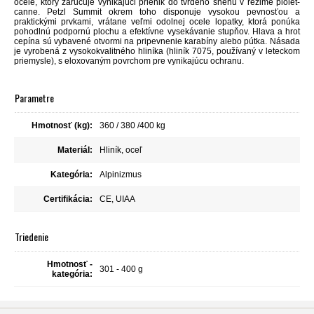
ocele, ktorý zaručuje vynikajúci prienik do tvrdého snehu v režime piolet-
canne. Petzl Summit okrem toho disponuje vysokou pevnosťou a
praktickými prvkami, vrátane veľmi odolnej ocele lopatky, ktorá ponúka
pohodlnú podpornú plochu a efektívne vysekávanie stupňov. Hlava a hrot
cepína sú vybavené otvormi na pripevnenie karabíny alebo pútka. Násada
je vyrobená z vysokokvalitného hliníka (hliník 7075, používaný v leteckom
priemysle), s eloxovaným povrchom pre vynikajúcu ochranu.
Parametre
Hmotnosť (kg):
360 / 380 /400 kg
Materiál:
Hliník, oceľ
Kategória:
Alpinizmus
Certifikácia:
CE, UIAA
Triedenie
Hmotnosť -
301 - 400 g
kategória: