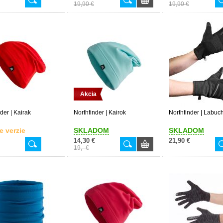
19,90 €
19,90 €
Akcia
der | Kairak
Northfinder | Kairok
Northfinder | Labuc
e verzie
SKLADOM
SKLADOM
14,30 €
21,90 €
19,- €