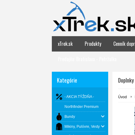
xTrek.sk
Produkty
Cenník dopr
Predajňa: Bratislava - Petržalka
Kategórie
Doplnky 
- AKCIA TÝŽDŇA -
Úvod
Northfinder Premium
Bundy
Mikiny, Pulóvre, Vesty