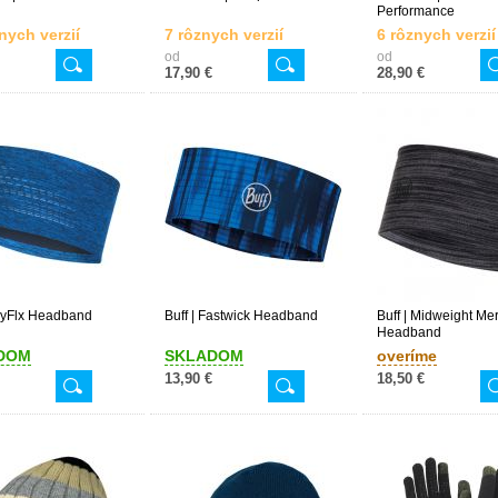
Performance
nych verzií
7 rôznych verzií
6 rôznych verzií
od
od
17,90 €
28,90 €
DryFlx Headband
Buff | Fastwick Headband
Buff | Midweight Me
Headband
DOM
SKLADOM
overíme
13,90 €
18,50 €