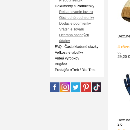
Prečo xTrek.sk
Dokumenty a Podmienky
Reklamovanie tovaru
Obchodné podmienky
Dodacie podmienky
Vrátenie Tovaru
Ochrana osobných
DexShel
údajov
4 rôzn
FAQ - Často kladené otázky
Veľkostné tabuľky
od
29,20 €
Videá výrobkov
Brigáda
Predajňa xTrek / BikeTrek
DexShell
2.0