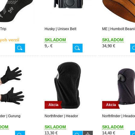
Trip
Husky | Unisex Belt
ME | Humbolt Beani
ych verzií
SKLADOM
SKLADOM
9,- €
34,90 €
Akcia
Akcia
nder | Gurung
Northfinder | Heador
Northfinder | Heado
DOM
SKLADOM
SKLADOM
13,30 €
14,40 €