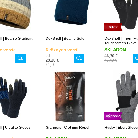
Akcia
l | Beanie Gradient
DexShell | Beanie Solo
DexShell | ThermFi
Touchscreen Glove 
e verzie
6 rôznych verzií
SKLADOM
od
46,30 €
29,20 €
48,40 €
31,- €
Výpredaj
 | Ultralite Gloves
Grangers | Clothing Repel
Husky | Ebert Glove