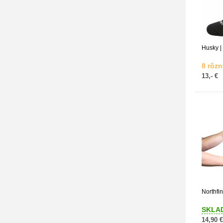
Husky | 
8 rôzn
13,- €
Northfi
SKLA
14,90 €