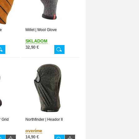
e
Millet | Wool Glove
SKLADOM
32,90 €
r Grid
Northfinder | Heador II
overíme
14,90 €