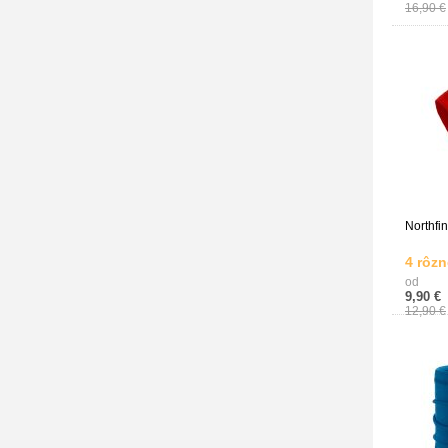
16,90 €
Northfin
4 rôzn
od
9,90 €
12,90 €