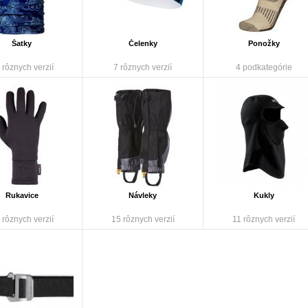
Šatky
Čelenky
Ponožky
 rôznych verzií
7 rôznych verzií
4 podkategórie
Rukavice
Návleky
Kukly
 rôznych verzií
15 rôznych verzií
11 rôznych verzií