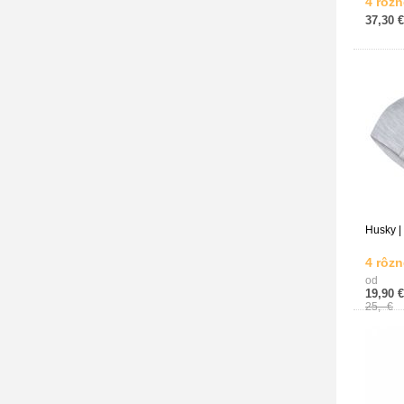
4 rôzn
37,30 €
Husky |
4 rôzn
od
19,90 €
25,- €