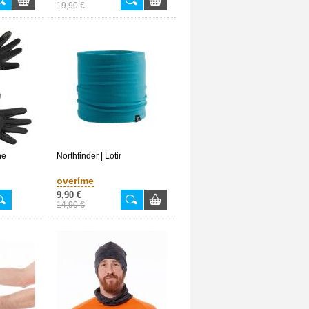
19,90 €
he
Northfinder | Lotir
overíme
9,90 €
14,90 €