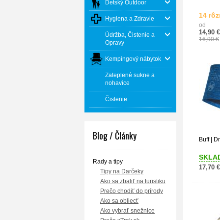
Detský Outdoor
14 rôz
Hygiena a Zdravie
od
14,90 €
Údržba, Čistenie a
16,90 €
Opravy
Kempingový nábytok
Zateplené sukne a
nohavice
Čistenie
Blog / Články
Buff | 
SKLA
Rady a tipy
17,70 €
Tipy na Darčeky
Ako sa zbaliť na turistiku
Prečo chodiť do prírody
Ako sa obliecť
Ako vybrať snežnice