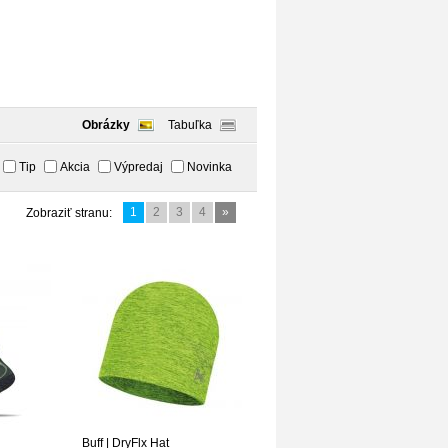
Obrázky
Tabuľka
Tip
Akcia
Výpredaj
Novinka
1
2
3
4
»
Zobraziť stranu:
Buff | DryFlx Hat