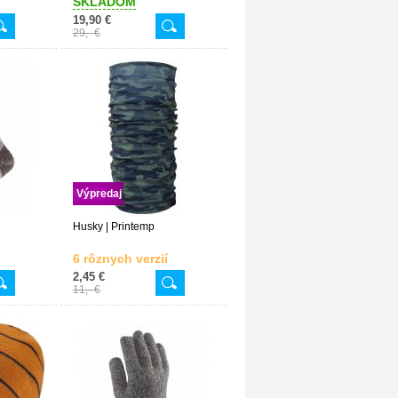
SKLADOM
19,90 €
29,- €
Výpredaj
Husky | Printemp
6 rôznych verzií
2,45 €
11,- €