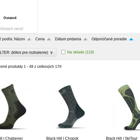
Ostatné
rôznych verzií
ť podľa:
Názov
Cena
Dátum pridania
Odporúčané poradie
∨
Na sklade
(118)
LTER: (klikni pre rozbalenie)
zené produkty
1 - 48
z celkových
170
ill | Chabenec
Black Hill | Chopok
Black Hill | SkiTour