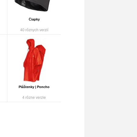
Čiapky
40 rôznych verzií
Pláštenky | Poncho
4 rôzne verzie