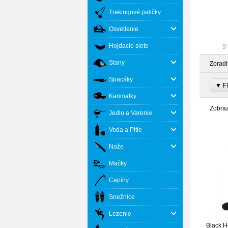
Trekingové paličky
Osvetlenie
Hojdacie siete
9 
Stany
Zoradi
Spacáky
▼ FI
Karimatky
Zobra
Jedlo a Varenie
Voda a Pitie
Nože
Mačky
Cepíny
Snežnice
Lezenie
Black H