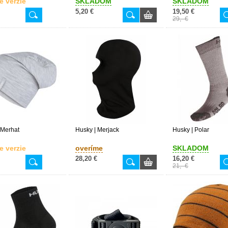
e verzie
SKLADOM
SKLADOM
5,20 €
19,50 €
29,- €
 Merhat
Husky | Merjack
Husky | Polar
e verzie
overíme
SKLADOM
28,20 €
16,20 €
21,- €