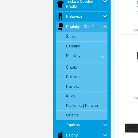
Tričká a Spodné
Prádlo
Nohavice
Doplnky k Oblečeniu
29
Šatky
Čelenky
Ponožky
Čiapky
Rukavice
Návleky
Kukly
40
Pláštenky | Poncho
Ostatné
Topánky
Batohy