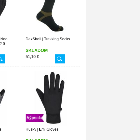
t Neo
DexShell | Trekking Socks
2.0
SKLADOM
51,10 €
Výpredaj
s
Husky | Emi Gloves