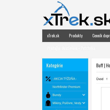
xTrek.sk
Produkty
Cenník dopr
Predajňa: Bratislava - Petržalka
Kategórie
Buff | H
- AKCIA TÝŽDŇA -
Úvod
Northfinder Premium
Bundy
Mikiny, Pulóvre, Vesty