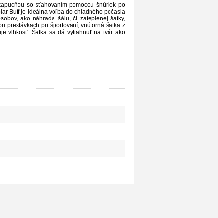
ou kapucňou so sťahovaním pomocou šnúriek po
ar Buff je ideálna voľba do chladného počasia
obov, ako náhrada šálu, či zateplenej šatky,
ri prestávkach pri športovaní, vnútorná šatka z
e vlhkosť. Šatka sa dá vytiahnuť na tvár ako