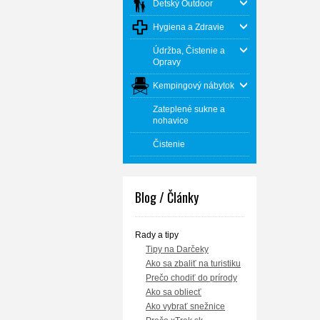
Detský Outdoor
Hygiena a Zdravie
Údržba, Čistenie a
Opravy
Kempingový nábytok
Zateplené sukne a
nohavice
Čistenie
Blog / Články
Rady a tipy
Tipy na Darčeky
Ako sa zbaliť na turistiku
Prečo chodiť do prírody
Ako sa obliecť
Ako vybrať snežnice