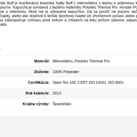
die Buff je kombinácia klasickej šatky Buff z mikrovlákna s teplou a príjemn
pucne. Kapucňa je vyrobená z teplého materiálu Polartec Thermal Pro. Hoodie Pol
ok o oblečeniu, ktoré nie je vybavené kapucňou. Dá sa použiť na viacero spôs
iapky, alebo ako doplnok k tenšej športovej čiapke pri zhoršenom počasí, alebo p
na zabezpečuje ochranu pred vetrom a chladom na krku pričom výborne odparuj
ukly.
e
Materiál:
Mikrovlákno, Polartec Thermal Pro
Zloženie:
100% Polyester
Certifikácia:
Oeko-Tex 100, CERT ISO 14001, ISO 9001
Rok kolekcie:
2013
Krajina výroby:
Španielsko