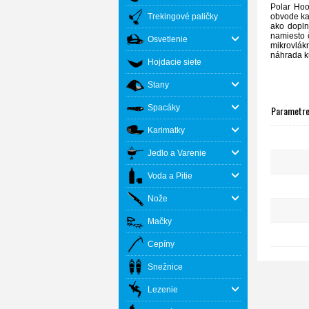
Polar Hoo
Trekingové paličky
obvode ka
ako dopln
namiesto č
Osvetlenie
mikrovlák
náhrada k
Hojdacie siete
Stany
Spacáky
Parametr
Karimatky
Jedlo a Varenie
Voda a Pitie
Nože
Mačky
Cepíny
Snežnice
Lezenie