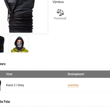
Výrobca:
Porovnať
ovaru
Vzor
Dostupnosť
Karsi 2 / Grey
overíme
die Polar