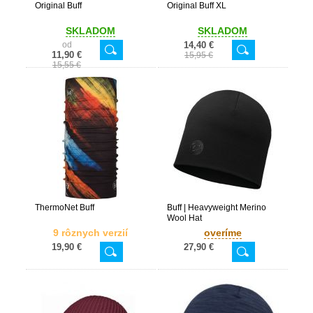
Original Buff
Original Buff XL
SKLADOM
SKLADOM
od
14,40 €
11,90 €
15,95 €
15,55 €
ThermoNet Buff
Buff | Heavyweight Merino
Wool Hat
9 rôznych verzií
overíme
19,90 €
27,90 €