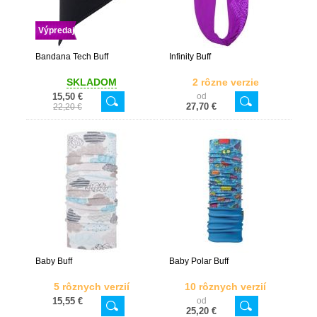
Výpredaj
Bandana Tech Buff
Infinity Buff
SKLADOM
2 rôzne verzie
15,50 €
od
27,70 €
22,20 €
Baby Buff
Baby Polar Buff
5 rôznych verzií
10 rôznych verzií
15,55 €
od
25,20 €