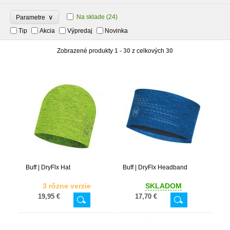
∨
Na sklade
(24)
Parametre
Tip
Akcia
Výpredaj
Novinka
Zobrazené produkty
1 - 30
z celkových
30
Buff | DryFlx Hat
Buff | DryFlx Headband
3 rôzne verzie
SKLADOM
19,95 €
17,70 €