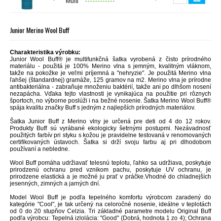
Multi
Junior Merino Wool Buff
Charakteristika výrobku:
Junior Wool Buff® je multifunkčná šatka vyrobená z čisto prírodného
materiálu - použitá je 100% Merino vlna s jemným, kvalitným vláknom,
takže na pokožke je veľmi príjemná a "nehryzie". Je použitá Merino vlna
ľahšej (štandardnej) gramáže, 125 gramov na m2. Merino vlna je prírodne
antibakteriálna - zabraňuje množeniu baktérií, takže ani po dlhšom nosení
nezapácha. Vďaka tejto vlastnosti je vynikajúca na použitie pri rôznych
športoch, no výborne poslúži i na bežné nosenie. Šatka Merino Wool Buff®
spája kvalitu značky Buff s jedným z najlepších prírodných materiálov.
Šatka Junior Buff z Merino vlny je určená
pre deti od 4 do 12 rokov.
Produkty Buff sú vyrábané ekologicky šetrnými postupmi. Nezávadnosť
použitých farbív pri styku s kožou je pravidelne testovaná v renomovaných
certifikovaných ústavoch. Šatka si drží svoju farbu aj pri dlhodobom
používaní a nebledne.
Wool Buff pomáha udržiavať telesnú teplotu, ľahko sa udržiava, poskytuje
prirodzenú ochranu pred vznikom pachu, poskytuje UV ochranu, je
prirodzene elastická a je možné ju prať v práčke.Vhodné do chladnejších
jesenných, zimných a jarných dní.
Model Wool Buff je podľa tepelného komfortu výrobcom zaradený do
kategórie "Cool", je tak určený na celoročné nosenie, ideálne v teplotách
od 0 do 20 stupňov Celzia. Tri základné parametre modelu Original Buff
podľa výrobcu: Tepelná izlolácia: "Good" (Dobrá, hodnota 1 zo 4); Ochrana