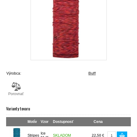
Výrobca:
Buff
Porovnať
Varianty tovaru
Motív
Vzor
Dostupnosť
Cena
Ice
Stripes
SKLADOM
22,50 €