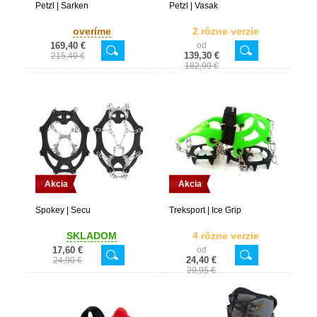
Petzl | Sarken
Petzl | Vasak
overíme
2 rôzne verzie
169,40 €
od
139,30 €
215,40 €
182,90 €
Akcia
Akcia
Spokey | Secu
Treksport | Ice Grip
SKLADOM
4 rôzne verzie
17,60 €
od
24,40 €
24,90 €
29,95 €