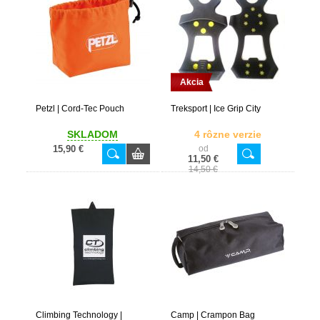
Akcia
Petzl | Cord-Tec Pouch
Treksport | Ice Grip City
SKLADOM
4 rôzne verzie
15,90 €
od
11,50 €
14,50 €
Climbing Technology |
Camp | Crampon Bag