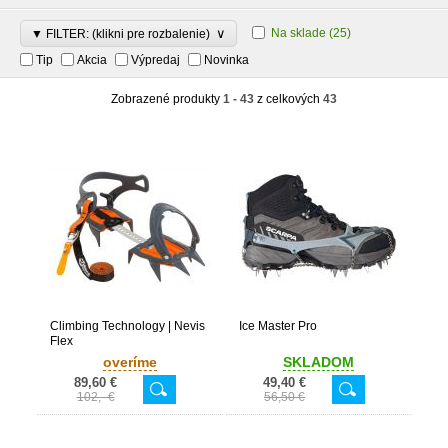
∨
Na sklade
(25)
▼ FILTER: (klikni pre rozbalenie)
Tip
Akcia
Výpredaj
Novinka
Zobrazené produkty
1 - 43
z celkových
43
Climbing Technology | Nevis
Ice Master Pro
Flex
overíme
SKLADOM
89,60 €
49,40 €
102,- €
56,50 €