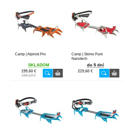
Camp | Alpinist Pro
Camp | Skimo Pure
Nanotech
SKLADOM
do 5 dní
199,60 €
219,60 €
288,19 €