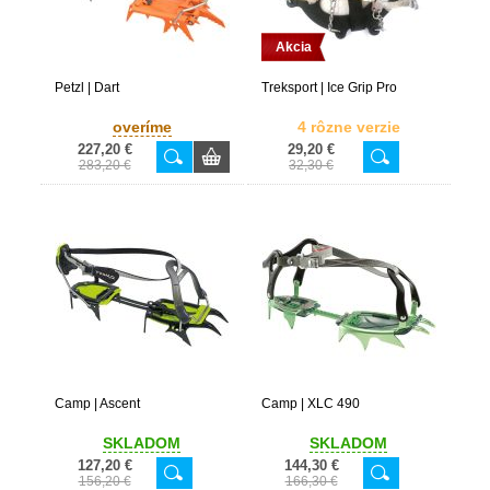
Akcia
Petzl | Dart
Treksport | Ice Grip Pro
overíme
4 rôzne verzie
227,20 €
29,20 €
283,20 €
32,30 €
Camp | Ascent
Camp | XLC 490
SKLADOM
SKLADOM
127,20 €
144,30 €
156,20 €
166,30 €