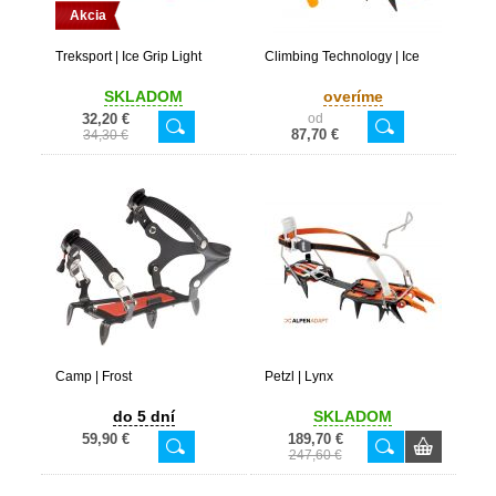
Akcia
Treksport | Ice Grip Light
Climbing Technology | Ice
SKLADOM
overíme
32,20 €
od
87,70 €
34,30 €
Camp | Frost
Petzl | Lynx
do 5 dní
SKLADOM
59,90 €
189,70 €
247,60 €