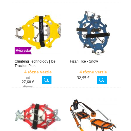
Výpredaj
Climbing Technology | Ice
Fizan | Ice - Snow
Traction Plus
4 rôzne verzie
4 rôzne verzie
od
32,95 €
27,60 €
40,- €