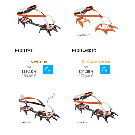
Petzl | Irvis
Petzl | Leopard
overíme
2 rôzne verzie
od
od
119,10 €
134,30 €
150,80 €
172,40 €