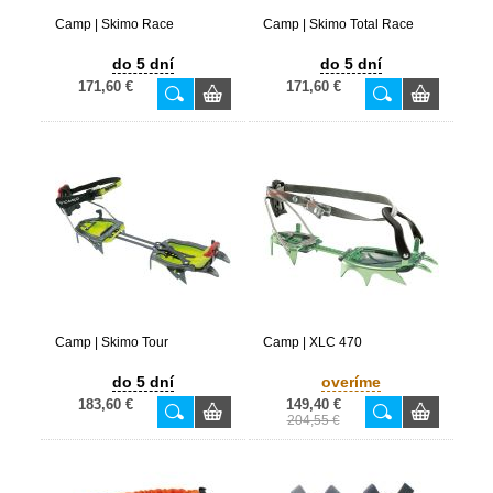
Camp | Skimo Race
Camp | Skimo Total Race
do 5 dní
do 5 dní
171,60 €
171,60 €
Camp | Skimo Tour
Camp | XLC 470
do 5 dní
overíme
183,60 €
149,40 €
204,55 €