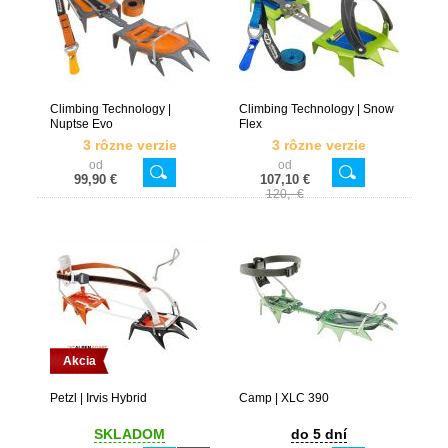
Climbing Technology |
Climbing Technology | Snow
Nuptse Evo
Flex
3 rôzne verzie
3 rôzne verzie
od
od
99,90 €
107,10 €
120,- €
Akcia
Petzl | Irvis Hybrid
Camp | XLC 390
SKLADOM
do 5 dní