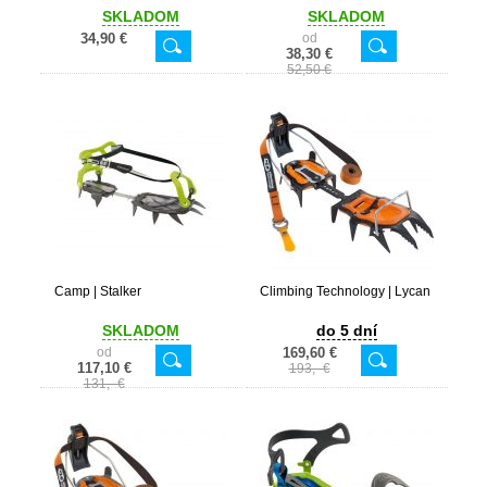
SKLADOM
SKLADOM
34,90 €
od
38,30 €
52,50 €
Camp | Stalker
Climbing Technology | Lycan
SKLADOM
do 5 dní
od
169,60 €
117,10 €
193,- €
131,- €