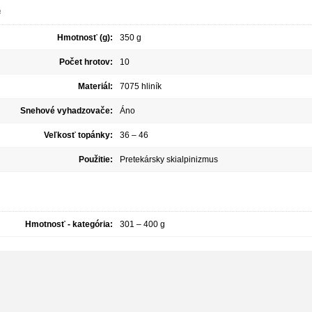
e
Hmotnosť (g):
350 g
Počet hrotov:
10
Materiál:
7075 hliník
Snehové vyhadzovače:
Áno
Veľkosť topánky:
36 – 46
Použitie:
Pretekársky skialpinizmus
Hmotnosť - kategória:
301 – 400 g