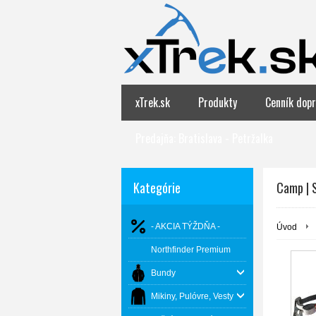
xTrek.sk
Produkty
Cenník dopr
Predajňa: Bratislava - Petržalka
Kategórie
Camp | 
- AKCIA TÝŽDŇA -
Úvod
Northfinder Premium
Bundy
Mikiny, Pulóvre, Vesty