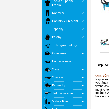
Tričká a Spodné
Prádlo
Nohavice
Doplnky k Oblečeniu
Topánky
Batohy
Trekingové paličky
Osvetlenie
Hojdacie siete
Camp | Sk
Stany
Opis výr
Spacáky
Najväčšou
vychádza 
Karimatky
vŕtané as
menšie to
topánok 2
Jedlo a Varenie
hore noha
Voda a Pitie