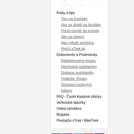
Rady a tipy
Tipy na Darčeky
Ako sa zbaliť na turistiku
Prečo chodiť do prírody
Ako sa obliecť
Ako vybrať snežnice
Prečo xTrek.sk
Dokumenty a Podmienky
Reklamovanie tovaru
Obchodné podmienky
Dodacie podmienky
Vrátenie Tovaru
Ochrana osobných
údajov
FAQ - Často kladené otázky
Veľkostné tabuľky
Videá výrobkov
Brigáda
Predajňa xTrek / BikeTrek