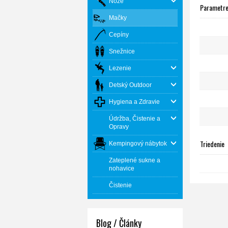
Nože
Parametr
Mačky
Cepíny
Snežnice
Lezenie
Detský Outdoor
Hygiena a Zdravie
Údržba, Čistenie a
Opravy
Triedenie
Kempingový nábytok
Zateplené sukne a
nohavice
Čistenie
Blog / Články