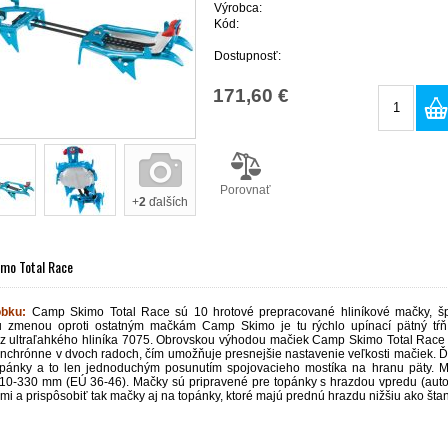
Výrobca:
Kód:
Dostupnosť:
171,60 €
Porovnať
+
2
ďalších
imo Total Race
obku:
Camp Skimo Total Race sú 10 hrotové prepracované hliníkové mačky, šp
 zmenou oproti ostatným mačkám Camp Skimo je tu rýchlo upínací pätný tŕň 
z ultraľahkého hliníka 7075. Obrovskou výhodou mačiek Camp Skimo Total Race je
ynchrónne v dvoch radoch, čím umožňuje presnejšie nastavenie veľkosti mačiek. Ď
pánky a to len jednoduchým posunutím spojovacieho mostíka na hranu päty. M
10-330 mm (EÚ 36-46). Mačky sú pripravené pre topánky s hrazdou vpredu (autom
mi a prispôsobiť tak mačky aj na topánky, ktoré majú prednú hrazdu nižšiu ako št