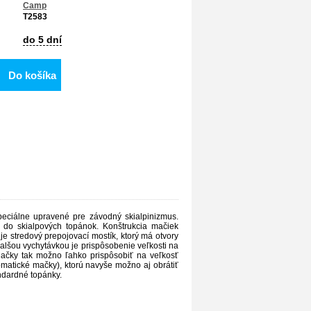
Camp
T2583
do 5 dní
Do košíka
eciálne upravené pre závodný skialpinizmus.
do skialpových topánok. Konštrukcia mačiek
 stredový prepojovací mostík, ktorý má otvory
alšou vychytávkou je prispôsobenie veľkosti na
ačky tak možno ľahko prispôsobiť na veľkosť
atické mačky), ktorú navyše možno aj obrátiť
andardné topánky.