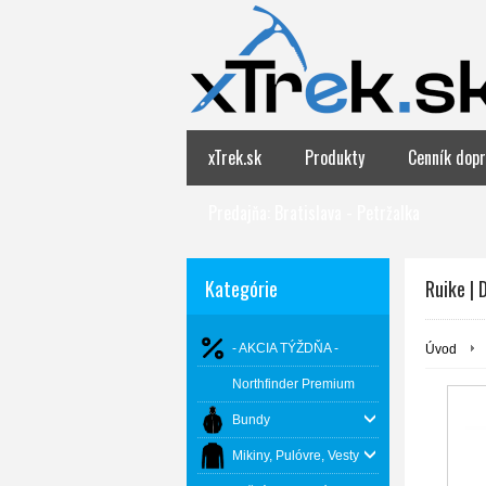
xTrek.sk
Produkty
Cenník dopr
Predajňa: Bratislava - Petržalka
Kategórie
Ruike |
- AKCIA TÝŽDŇA -
Úvod
Northfinder Premium
Bundy
Mikiny, Pulóvre, Vesty