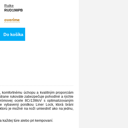
Ruike
RUD198PB
overíme
Do košíka
he, komfortnému úchopu a kvalitným proporciám
strane rukoväte zabezpečuje pohodlné a rýchle
chrómovej ocele 8Cr13MoV s optimalizovaným
e
vybavený poistkou Liner Lock, ktorá bráni
torú je možné na noži umiestniť ako na jednu,
 každej túre alebo pri kempovaní.