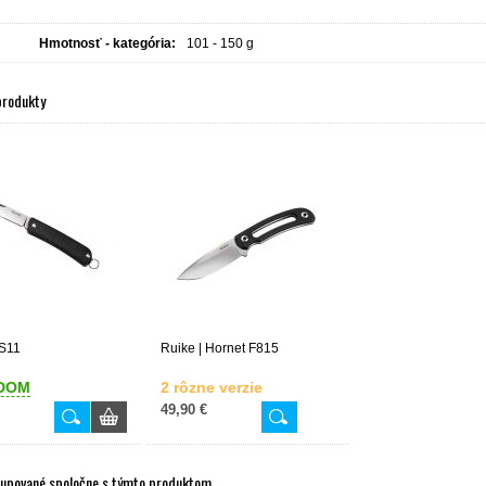
Hmotnosť - kategória:
101 - 150 g
produkty
 S11
Ruike | Hornet F815
DOM
2 rôzne verzie
49,90 €
kupované spoločne s týmto produktom