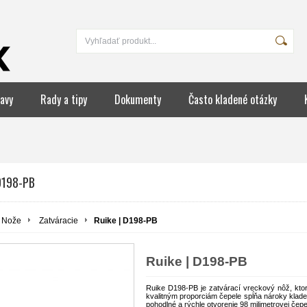
avy
Rady a tipy
Dokumenty
Často kladené otázky
 D198-PB
Nože
Zatváracie
Ruike | D198-PB
Ruike | D198-PB
Ruike D198-PB je zatvárací vreckový nôž, kto
kvalitným proporciám čepele spĺňa nároky klade
pohodlné a rýchle otvorenie 98 milimetrovej čepe