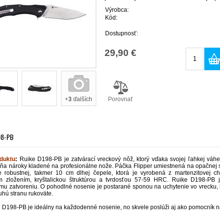
Výrobca:
Kód:
Dostupnosť:
29,90 €
Porovnať
+
3
ďalších
98-PB
oduktu
:
Ruike D198-PB je zatvárací vreckový nôž, ktorý vďaka svojej ľahkej vá
ĺňa nároky kladené na profesionálne nože. Páčka Flipper umiestnená na opačnej 
e robustnej, takmer 10 cm dlhej čepele, ktorá je
vyrobená z martenzitovej 
 zložením, kryštalickou štruktúrou a tvrdosťou 57-59 HRC.
Ruike D198-PB j
mu zatvoreniu.
O pohodlné nosenie je postarané sponou na uchytenie vo vrecku, k
ruhú stranu rukoväte.
e D198-PB je
ideálny na každodenné nosenie, no skvele poslúži aj ako pomocník na