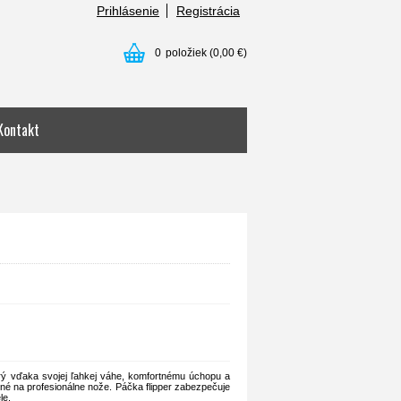
Prihlásenie
Registrácia
0
položiek
(0,00 €)
Kontakt
rý vďaka svojej ľahkej váhe, komfortnému úchopu a
né na profesionálne nože. Páčka flipper zabezpečuje
le.