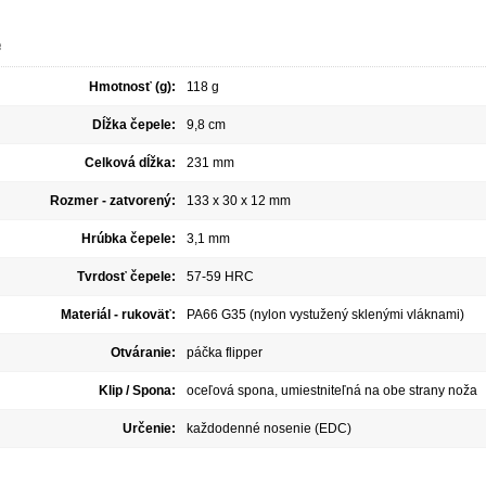
e
Hmotnosť (g):
118 g
Dĺžka čepele:
9,8 cm
Celková dĺžka:
231 mm
Rozmer - zatvorený:
133 x 30 x 12 mm
Hrúbka čepele:
3,1 mm
Tvrdosť čepele:
57-59 HRC
Materiál - rukoväť:
PA66 G35 (nylon vystužený sklenými vláknami)
Otváranie:
páčka flipper
Klip / Spona:
oceľová spona, umiestniteľná na obe strany noža
Určenie:
každodenné nosenie (EDC)