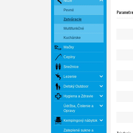
Nože
Pevné
Parametr
Zatváracie
Multifunkčné
Kuchárske
Mačky
Cepíny
Snežnice
Lezenie
Detský Outdoor
Hygiena a Zdravie
Údržba, Čistenie a
Opravy
Kempingový nábytok
Zateplené sukne a