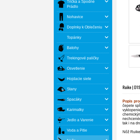
Tričká a Spodné
Prádlo
Nohavice
Doplnky k Oblečeniu
Topánky
Batohy
Trekingové paličky
Osvetlenie
Hojdacie siete
Ruike | D1
Stany
Spacáky
Popis pr
čepele sp
Karimatky
vyklopeni
chemickým
nechcené
Jedlo a Varenie
tak i na d
Voda a Pitie
Nôž Ruik