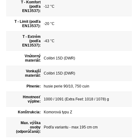
T - Komfort
(podľa
-12 °C
EN13537):
T - Limit (podľa
-20 °C
EN13537):
T - Extrém
(podľa
-43 °C
EN13537):
Vnútorný
Colibri 15D (DWR)
materiál:
Vonkajší
Colibri 15D (DWR)
materiál:
Plnenie:
husie perie 90/10, 750 cuin
Hmotnosť
1000 / 1091 (Extra Feet: 1018 / 1078) g
výplne:
Konštrukcia:
Komorová typu Z
Max. výška
osoby
Podľa variantu - max 195 cm cm
(odporúčaná):