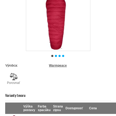
Výrobca:
Warmpeace
Porovnať
Varianty tovaru
Výška
Farba
Strana
Dostupnosť
Cena
postavy
spacáku
zipsu