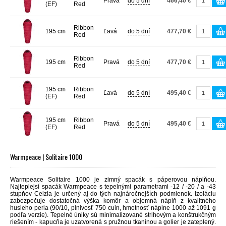
Pravá
do 5 dní
466,40 €
(EF)
Red
Ribbon
195 cm
Ľavá
do 5 dní
477,70 €
Red
Ribbon
195 cm
Pravá
do 5 dní
477,70 €
Red
195 cm
Ribbon
Ľavá
do 5 dní
495,40 €
(EF)
Red
195 cm
Ribbon
Pravá
do 5 dní
495,40 €
(EF)
Red
Warmpeace | Solitaire 1000
Warmpeace Solitaire 1000 je zimný spacák s páperovou náplňou.
Najteplejsí spacák Warmpeace s tepelnými parametrami -12 / -20 / a -43
stupňov Celzia je určený aj do tých najnáročnejších podmienok. Izoláciu
zabezpečuje dostatočná výška komôr a objemná náplň z kvalitného
husieho peria (90/10, plnivosť 750 cuin, hmotnosť náplne 1000 až 1091 g
podľa verzie). Tepelné úniky sú minimalizované strihovým a konštrukčným
riešením - kapucňa je uzatvorená s pružnou tkaninou a golier je zateplený.