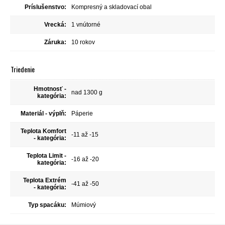
Príslušenstvo:
Kompresný a skladovací obal
Vrecká:
1 vnútorné
Záruka:
10 rokov
Triedenie
Hmotnosť -
nad 1300 g
kategória:
Materiál - výplň:
Páperie
Teplota Komfort
-11 až -15
- kategória:
Teplota Limit -
-16 až -20
kategória:
Teplota Extrém
-41 až -50
- kategória:
Typ spacáku:
Múmiový