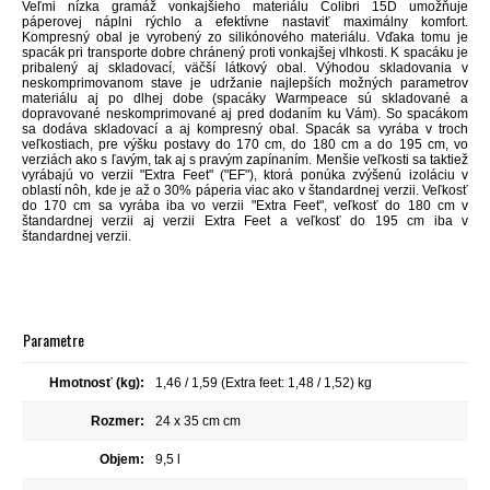
Veľmi nízka gramáž vonkajšieho materiálu Colibri 15D umožňuje
páperovej náplni rýchlo a efektívne nastaviť maximálny komfort.
Kompresný obal je vyrobený zo silikónového materiálu. Vďaka tomu je
spacák pri transporte dobre chránený proti vonkajšej vlhkosti. K spacáku je
pribalený aj skladovací, väčší látkový obal. Výhodou skladovania v
neskomprimovanom stave je udržanie najlepších možných parametrov
materiálu aj po dlhej dobe (spacáky Warmpeace sú skladované a
dopravované neskomprimované aj pred dodaním ku Vám). So spacákom
sa dodáva skladovací a aj kompresný obal. Spacák sa vyrába v troch
veľkostiach, pre výšku postavy do 170 cm, do 180 cm a do 195 cm, vo
verziách ako s ľavým, tak aj s pravým zapínaním. Menšie veľkosti sa taktiež
vyrábajú vo verzii "Extra Feet" ("EF"), ktorá ponúka zvýšenú izoláciu v
oblastí nôh, kde je až o 30% páperia viac ako v štandardnej verzii. Veľkosť
do 170 cm sa vyrába iba vo verzii "Extra Feet", veľkosť do 180 cm v
štandardnej verzii aj verzii Extra Feet a veľkosť do 195 cm iba v
štandardnej verzii.
Parametre
Hmotnosť (kg):
1,46 / 1,59 (Extra feet: 1,48 / 1,52) kg
Rozmer:
24 x 35 cm cm
Objem:
9,5 l