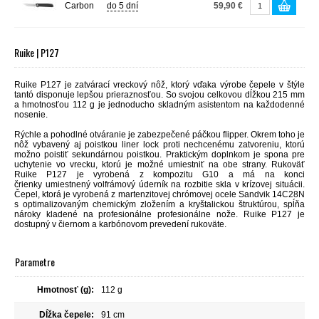
Carbon
do 5 dní
59,90 €
Ruike | P127
Ruike P127 je zatvárací vreckový nôž, ktorý vďaka výrobe čepele v štýle
tantó disponuje lepšou prieraznosťou. So svojou celkovou dĺžkou 215 mm
a hmotnosťou 112 g je jednoducho skladným asistentom na každodenné
nosenie.
Rýchle a pohodlné otváranie je zabezpečené páčkou flipper. Okrem toho je
nôž vybavený aj poistkou liner lock proti nechcenému zatvoreniu, ktorú
možno poistiť sekundárnou poistkou. Praktickým doplnkom je spona pre
uchytenie vo vrecku, ktorú je možné umiestniť na obe strany. Rukoväť
Ruike P127 je vyrobená z
kompozitu G10 a
má na konci
črienky
umiestnený volfrámový úderník na rozbitie skla v krízovej situácii.
Čepel, ktorá je vyrobená
z martenzitovej chrómovej ocele Sandvik 14C28N
s optimalizovaným chemickým zložením a kryštalickou štruktúrou,
spĺňa
nároky kladené na profesionálne profesionálne nože. Ruike P127 je
dostupný v čiernom a karbónovom prevedení rukoväte.
Parametre
Hmotnosť (g):
112 g
Dĺžka čepele:
91 cm