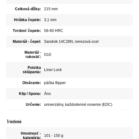
Celková dĺžka:
215 mm
Hrúbka čepele:
3,1 mm
Tvrdosť čepele:
58-60 HRC
Materiál - čepel:
Sandvik 14C28N, nerezová ocel
Materiál -
G10
rukoväť:
Poistka
Liner Lock
sklápania:
Otváranie:
páčka flipper
Klip / Spona:
Áno
Určenie:
univerzálny, každodenné nosenie (EDC)
Triedenie
Hmotnosť -
101 - 150 g
kategória: