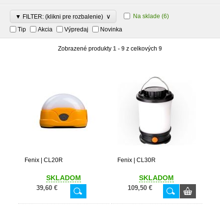
∨
Na sklade
(6)
▼ FILTER: (klikni pre rozbalenie)
Tip
Akcia
Výpredaj
Novinka
Zobrazené produkty
1 - 9
z celkových
9
Fenix | CL20R
Fenix | CL30R
SKLADOM
SKLADOM
39,60 €
109,50 €