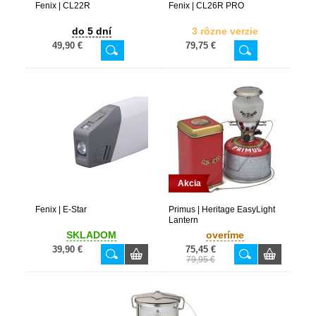
Fenix | CL22R
Fenix | CL26R PRO
do 5 dní
3 rôzne verzie
49,90 €
79,75 €
Akcia
Fenix | E-Star
Primus | Heritage EasyLight
Lantern
SKLADOM
overíme
39,90 €
75,45 €
79,95 €