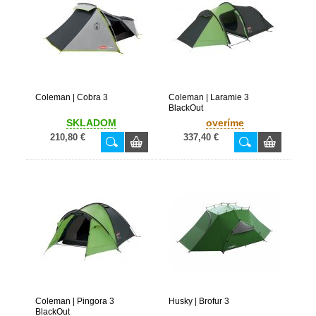
Coleman | Cobra 3
Coleman | Laramie 3
BlackOut
SKLADOM
overíme
210,80 €
337,40 €
Coleman | Pingora 3
Husky | Brofur 3
BlackOut