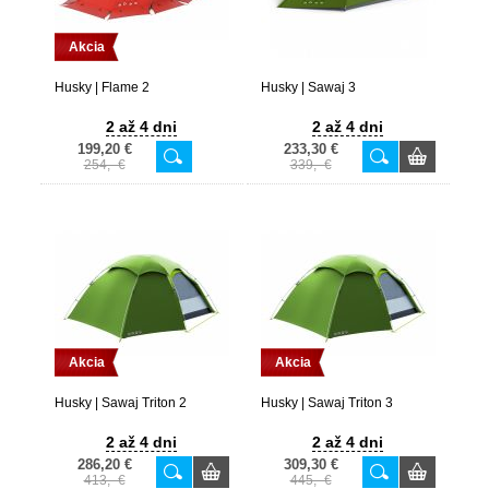
Akcia
Husky | Flame 2
Husky | Sawaj 3
2 až 4 dni
2 až 4 dni
199,20 €
233,30 €
254,- €
339,- €
Akcia
Akcia
Husky | Sawaj Triton 2
Husky | Sawaj Triton 3
2 až 4 dni
2 až 4 dni
286,20 €
309,30 €
413,- €
445,- €