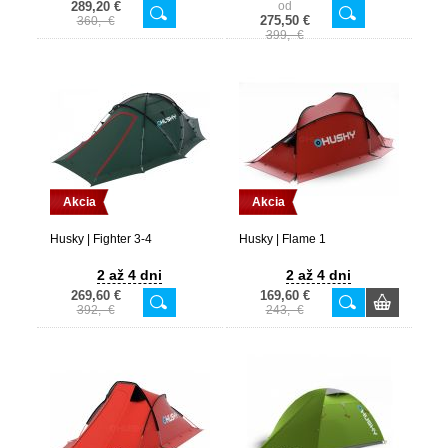
289,20 €
od
275,50 €
360,- €
399,- €
Akcia
Akcia
Husky | Fighter 3-4
Husky | Flame 1
2 až 4 dni
2 až 4 dni
269,60 €
169,60 €
392,- €
243,- €