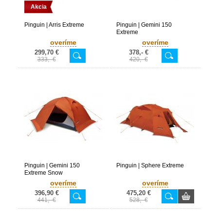
Akcia
Pinguin | Arris Extreme
Pinguin | Gemini 150
Extreme
overíme
overíme
299,70 €
378,- €
333,- €
420,- €
Pinguin | Gemini 150
Pinguin | Sphere Extreme
Extreme Snow
overíme
overíme
396,90 €
475,20 €
441,- €
528,- €