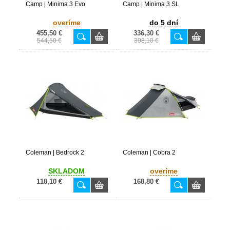
Camp | Minima 3 Evo
Camp | Minima 3 SL
overíme
do 5 dní
455,50 €
336,30 €
544,50 €
398,10 €
Coleman | Bedrock 2
Coleman | Cobra 2
SKLADOM
overíme
118,10 €
168,80 €