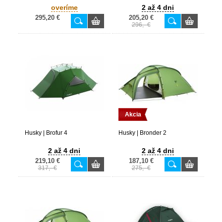
overíme
2 až 4 dni
295,20 €
205,20 €
296,- €
Akcia
Husky | Brofur 4
Husky | Bronder 2
2 až 4 dni
2 až 4 dni
219,10 €
187,10 €
317,- €
275,- €