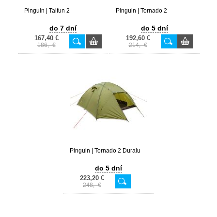
Pinguin | Taifun 2
Pinguin | Tornado 2
do 7 dní
do 5 dní
167,40 €
192,60 €
186,- €
214,- €
Pinguin | Tornado 2 Duralu
do 5 dní
223,20 €
248,- €