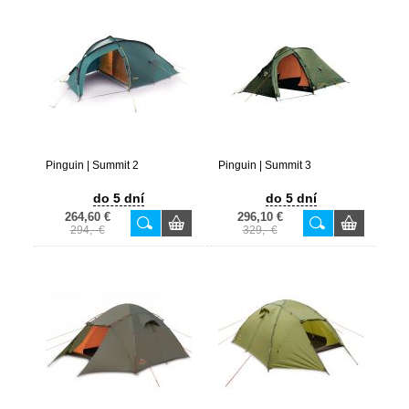
Pinguin | Summit 2
Pinguin | Summit 3
do 5 dní
do 5 dní
264,60 €
296,10 €
294,- €
329,- €