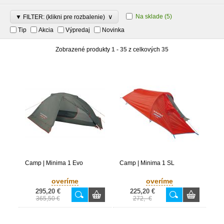
∨
Na sklade
(5)
▼ FILTER: (klikni pre rozbalenie)
Tip
Akcia
Výpredaj
Novinka
Zobrazené produkty
1 - 35
z celkových
35
Camp | Minima 1 Evo
Camp | Minima 1 SL
overíme
overíme
295,20 €
225,20 €
365,50 €
272,- €