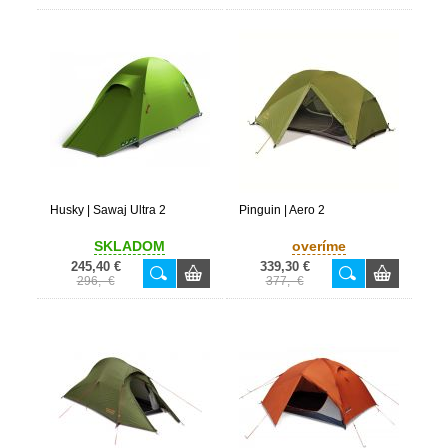
Husky | Sawaj Ultra 2
Pinguin | Aero 2
SKLADOM
overíme
245,40 €
339,30 €
296,- €
377,- €