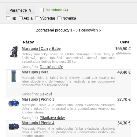
∨
Na sklade
(4)
Parametre
Tip
Akcia
Výpredaj
Novinka
Zobrazené produkty
1 - 5
z celkových
5
Názov
Cena
Marsupio | Carry Baby
155,50 €
159,50 €
Detský turistický nosič na chrbát Marsupio Carry Baby je
špičková, plne funkčná anatomická detská turistická
sedačka pre deti do hmotnosti 20 kg.
Kategória:
Detské nosiče
Marsupio | Ibiza
49,40 €
Marsupio Ibiza je ľahký letný dekový spací vak ideálny na
letné dovolenky, do kempu, na festivaly a iné outdoorové
dobrodružstvá v teplom počasí.
Kategória:
Dekové
Marsupio | Picnic 3
27,70 €
Marsupio Picnic 3 je jednoduchá ľahká skladacia pikniková
deka s rukoväťou na prenášanie a vodeodolnou vrstvou na
spodnej strane.
Kategória:
Piknikové deky
Marsupio | Picnic 4
34,30 €
Marsupio Picnic 4 je jednoduchá ľahká skladacia pikniková
deka s rukoväťou na prenášanie a vodeodolnou vrstvou na
spodnej strane.