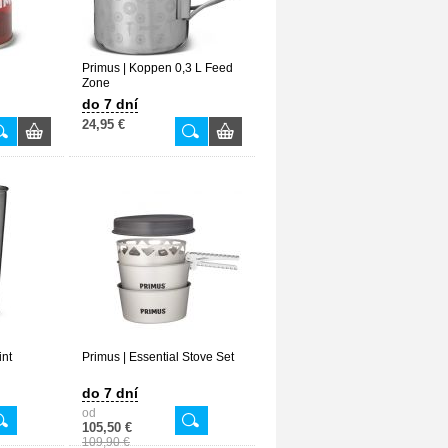
Primus | Koppen 0,3 L Feed
Zone
do 7 dní
24,95 €
int
Primus | Essential Stove Set
do 7 dní
od
105,50 €
109,90 €