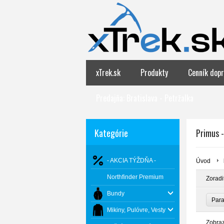
xTrek.sk
Produkty
Cenník dopr
Predajňa: Bratislava - Petržalka
Kategórie
Primus -
- AKCIA TÝŽDŇA -
Úvod
Northfinder Premium
Zoradi
Bundy
Par
Mikiny, Pulóvre, Vesty
Zobra