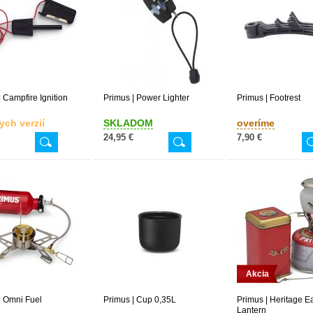
| Campfire Ignition
Primus | Power Lighter
Primus | Footrest
ych verzií
SKLADOM
overíme
24,95 €
7,90 €
Akcia
| Omni Fuel
Primus | Cup 0,35L
Primus | Heritage E
Lantern