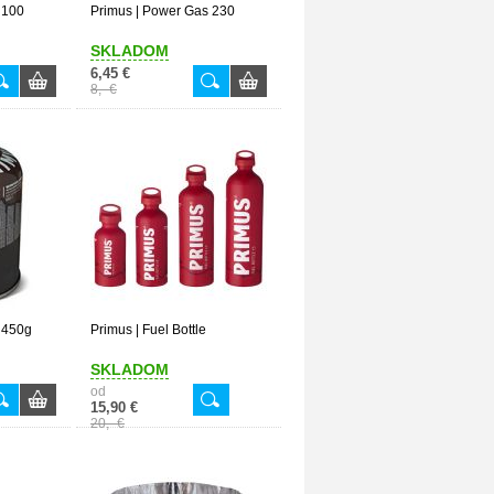
 100
Primus | Power Gas 230
SKLADOM
6,45 €
8,- €
s 450g
Primus | Fuel Bottle
SKLADOM
od
15,90 €
20,- €