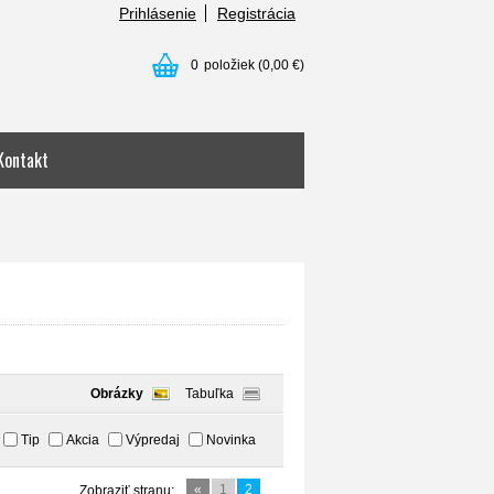
Prihlásenie
Registrácia
0
položiek
(0,00 €)
Kontakt
Obrázky
Tabuľka
Tip
Akcia
Výpredaj
Novinka
«
1
2
Zobraziť stranu: