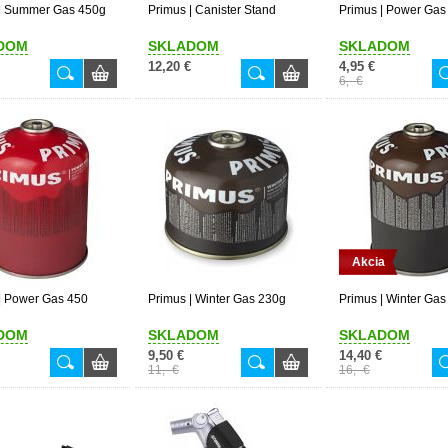
 | Summer Gas 450g
Primus | Canister Stand
Primus | Power Gas
DOM
SKLADOM
SKLADOM
12,20 €
4,95 €
6,- €
Akcia
| Power Gas 450
Primus | Winter Gas 230g
Primus | Winter Ga
DOM
SKLADOM
SKLADOM
9,50 €
14,40 €
11,- €
16,- €