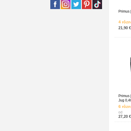
Primus 
4 rôzn
21,90 €
Primus 
Jug 0,4l
6 rôzn
od
27,20 €