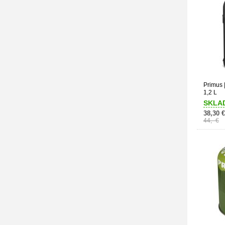
Primus 
1,2 L
SKLA
38,30 €
44,- €