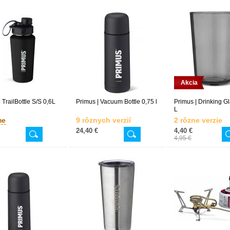
Akcia
 TrailBottle S/S 0,6L
Primus | Vacuum Bottle 0,75 l
Primus | Drinking G
L
me
9 rôznych verzií
2 rôzne verzie
24,40 €
4,40 €
4,95 €