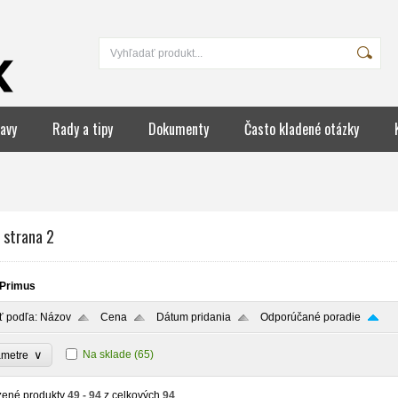
avy
Rady a tipy
Dokumenty
Často kladené otázky
 strana 2
Primus
ť podľa:
Názov
Cena
Dátum pridania
Odporúčané poradie
∨
Na sklade
(65)
ametre
zené produkty
49 - 94
z celkových
94