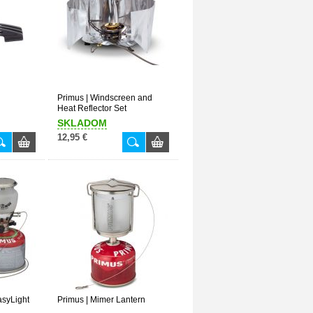
Primus | Windscreen and
Heat Reflector Set
SKLADOM
12,95 €
asyLight
Primus | Mimer Lantern