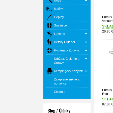
Nože
Mačky
Cepíny
Primus |
Vacuum 
Snežnice
SKLA
29,95 €
Lezenie
Detský Outdoor
Hygiena a Zdravie
Údržba, Čistenie a
Opravy
Kempingový nábytok
Zateplené sukne a
nohavice
Primus 
Čistenie
Reg
SKLA
87,80 €
Blog / Články