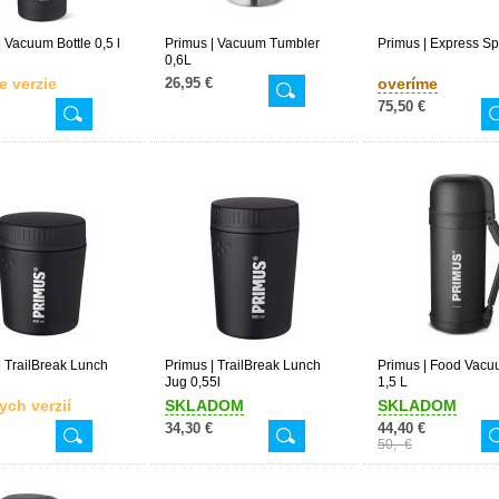
| Vacuum Bottle 0,5 l
Primus | Vacuum Tumbler
Primus | Express Sp
0,6L
e verzie
26,95 €
overíme
75,50 €
| TrailBreak Lunch
Primus | TrailBreak Lunch
Primus | Food Vacu
Jug 0,55l
1,5 L
ych verzií
SKLADOM
SKLADOM
34,30 €
44,40 €
50,- €