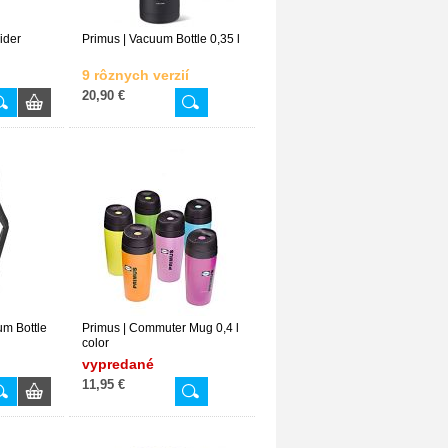
ider
Primus | Vacuum Bottle 0,35 l
9 rôznych verzií
20,90 €
um Bottle
Primus | Commuter Mug 0,4 l
color
vypredané
11,95 €