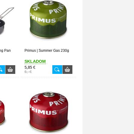
ing Pan
Primus | Summer Gas 230g
SKLADOM
5,85 €
6,- €