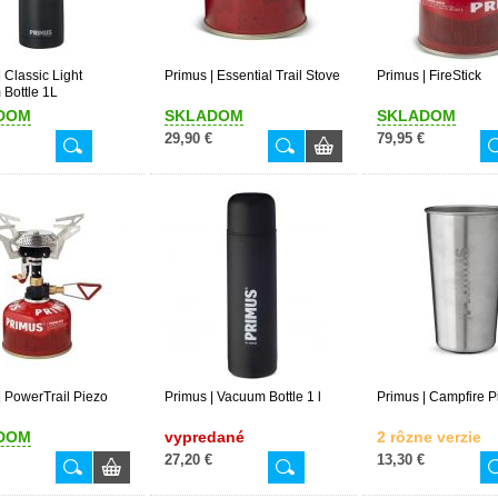
 Classic Light
Primus | Essential Trail Stove
Primus | FireStick
Bottle 1L
DOM
SKLADOM
SKLADOM
29,90 €
79,95 €
| PowerTrail Piezo
Primus | Vacuum Bottle 1 l
Primus | Campfire P
DOM
vypredané
2 rôzne verzie
27,20 €
13,30 €