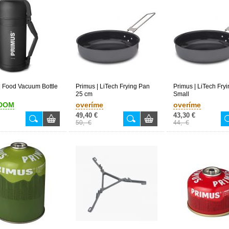
| Food Vacuum Bottle
Primus | LiTech Frying Pan
Primus | LiTech Fry
25 cm
Small
DOM
overíme
overíme
49,40 €
43,30 €
50,- €
44,- €