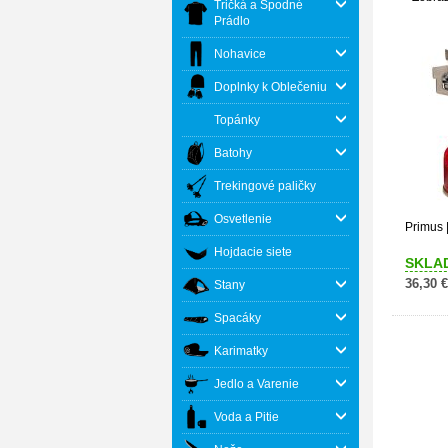
Tričká a Spodné
Prádlo
Nohavice
Doplnky k Oblečeniu
Topánky
Batohy
Trekingové paličky
Osvetlenie
Primus 
Hojdacie siete
SKLA
36,30 €
Stany
Spacáky
Karimatky
Jedlo a Varenie
Voda a Pitie