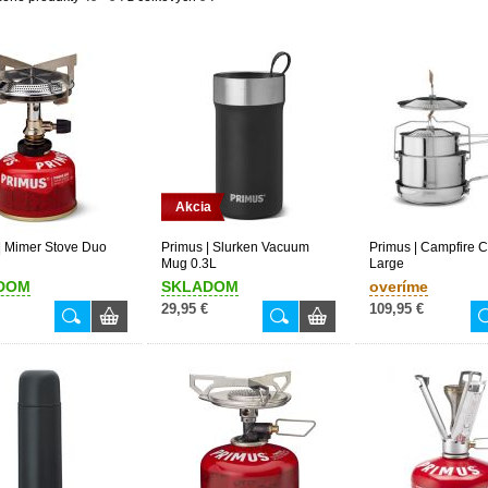
Akcia
| Mimer Stove Duo
Primus | Slurken Vacuum
Primus | Campfire 
Mug 0.3L
Large
DOM
SKLADOM
overíme
29,95 €
109,95 €