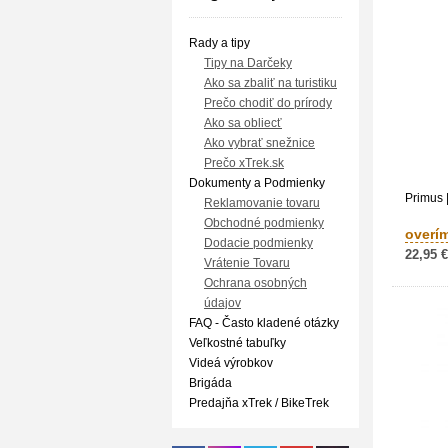
Rady a tipy
Tipy na Darčeky
Ako sa zbaliť na turistiku
Prečo chodiť do prírody
Ako sa obliecť
Ako vybrať snežnice
Prečo xTrek.sk
Dokumenty a Podmienky
Primus |
Reklamovanie tovaru
Obchodné podmienky
overí
Dodacie podmienky
22,95 €
Vrátenie Tovaru
Ochrana osobných
údajov
FAQ - Často kladené otázky
Veľkostné tabuľky
Videá výrobkov
Brigáda
Predajňa xTrek / BikeTrek