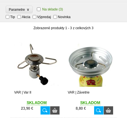
∨
Na sklade
(3)
Parametre
Tip
Akcia
Výpredaj
Novinka
Zobrazené produkty
1 - 3
z celkových
3
VAR | Var II
VAR | Závetrie
SKLADOM
SKLADOM
23,90 €
8,80 €