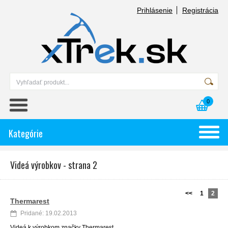
Prihlásenie
Registrácia
0
Kategórie
Videá výrobkov - strana 2
<<
1
2
Thermarest
Pridané: 19.02.2013
Videá k výrobkom značky Thermarest.