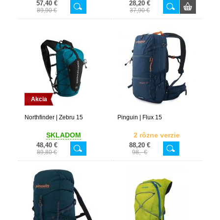
57,40 €
28,20 €
89,90 €
37,90 €
Akcia
Northfinder | Zebru 15
Pinguin | Flux 15
SKLADOM
2 rôzne verzie
48,40 €
88,20 €
89,80 €
98,- €