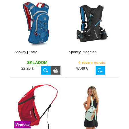
Spokey | Otaro
Spokey | Sprinter
SKLADOM
4 rôzne verzie
22,20 €
47,40 €
Výpredaj