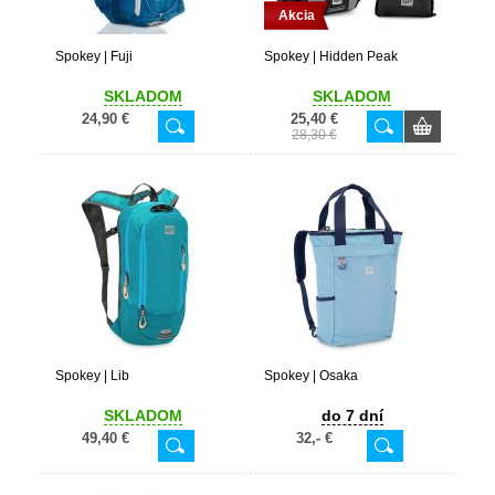
Akcia
Spokey | Fuji
Spokey | Hidden Peak
SKLADOM
SKLADOM
24,90 €
25,40 €
28,30 €
Spokey | Lib
Spokey | Osaka
SKLADOM
do 7 dní
49,40 €
32,- €