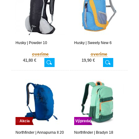
Husky | Powder 10
Husky | Sweety New 6
overíme
overíme
41,80 €
19,90 €
Akcia
Výpredaj
Northfinder | Annapurna II 20
Northfinder | Bradyn 18