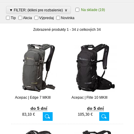
∨
Na sklade
(19)
▼ FILTER: (klikni pre rozbalenie)
Tip
Akcia
Výpredaj
Novinka
Zobrazené produkty
1 - 34
z celkových
34
Acepac | Edge 7 MKIII
Acepac | Flite 10 MKIII
do 5 dní
do 5 dní
83,10 €
105,30 €