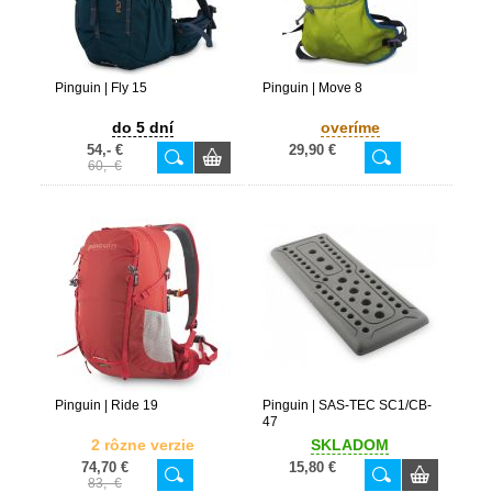
Pinguin | Fly 15
Pinguin | Move 8
do 5 dní
overíme
54,- €
29,90 €
60,- €
Pinguin | Ride 19
Pinguin | SAS-TEC SC1/CB-
47
2 rôzne verzie
SKLADOM
74,70 €
15,80 €
83,- €