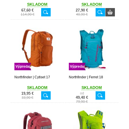
SKLADOM
SKLADOM
67,60 €
27,90 €
114,90 €
40,90 €
Výpredaj
Výpredaj
Northfinder | Cytiset 17
Northfinder | Ferret 18
SKLADOM
SKLADOM
19,95 €
od
49,40 €
33,90 €
79,90 €