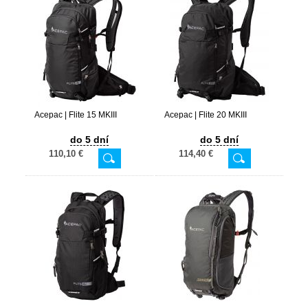
Acepac | Flite 15 MKIII
Acepac | Flite 20 MKIII
do 5 dní
do 5 dní
110,10 €
114,40 €