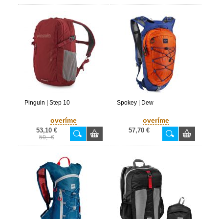
Pinguin | Step 10
Spokey | Dew
overíme
overíme
53,10 €
57,70 €
59,- €