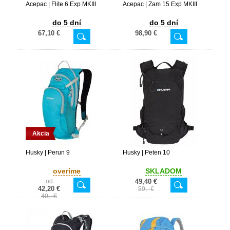
Acepac | Flite 6 Exp MKIII
Acepac | Zam 15 Exp MKIII
do 5 dní
do 5 dní
67,10 €
98,90 €
Akcia
Husky | Perun 9
Husky | Peten 10
overíme
SKLADOM
od
49,40 €
42,20 €
59,- €
49,- €