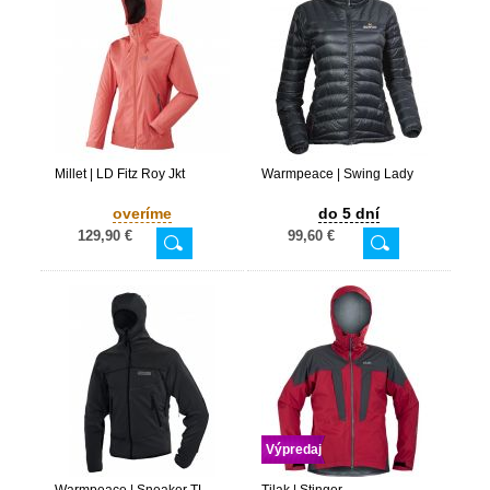
Millet | LD Fitz Roy Jkt
Warmpeace | Swing Lady
overíme
do 5 dní
129,90 €
99,60 €
Výpredaj