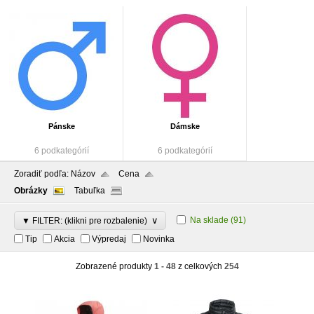
Pánske
Dámske
6 podkategórií
6 podkategórií
Zoradiť podľa:
Názov
Cena
Obrázky
Tabuľka
∨
Na sklade
(91)
▼ FILTER: (klikni pre rozbalenie)
Tip
Akcia
Výpredaj
Novinka
Zobrazené produkty
1 - 48
z celkových
254