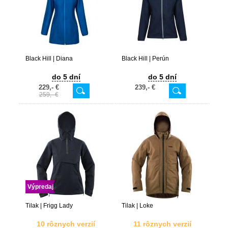
Black Hill | Diana
Black Hill | Perún
do 5 dní
do 5 dní
229,- €
239,- €
259,- €
Výpredaj
Tilak | Frigg Lady
Tilak | Loke
10 rôznych verzií
11 rôznych verzií