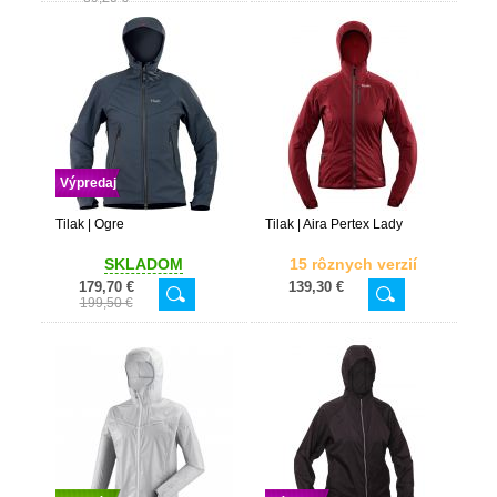
Výpredaj
Tilak | Ogre
Tilak | Aira Pertex Lady
SKLADOM
15 rôznych verzií
179,70 €
139,30 €
199,50 €