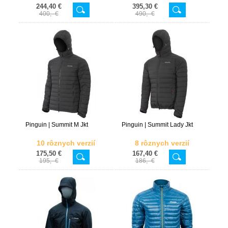
244,40 €
395,30 €
400,- €
490,- €
Pinguin | Summit M Jkt
Pinguin | Summit Lady Jkt
10 rôznych verzií
8 rôznych verzií
175,50 €
167,40 €
195,- €
186,- €