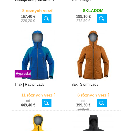
Warmpeace | Sneaker TL
Tilak | Stinger
8 rôznych verzií
SKLADOM
167,40 €
199,10 €
229,20 €
275,50 €
Výpredaj
Tilak | Raptor Lady
Tilak | Storm Lady
11 rôznych verzií
6 rôznych verzií
od
od
449,40 €
399,30 €
540,- €