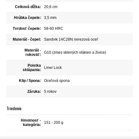
Celková dĺžka:
20,6 cm
Hrúbka čepele:
3,5 mm
Tvrdosť čepele:
58-60 HRC
Materiál - čepel:
Sandvik 14C28N nerezová oceľ
Materiál -
G10 (zmes sklených vlákien a živice)
rukoväť:
Poistka
Liner Lock
sklápania:
Klip / Spona:
Oceľová spona
Záruka:
5 rokov
Triedenie
Hmotnosť -
151 - 200 g
kategória: