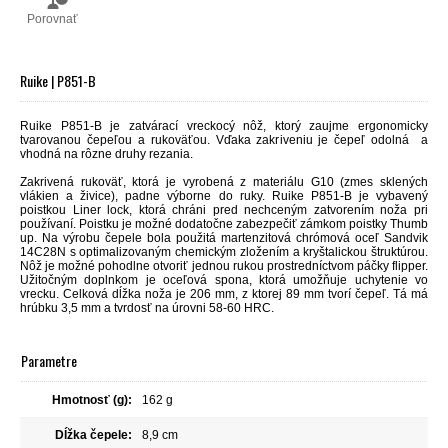
Porovnať
Ruike | P851-B
Ruike P851-B je zatvárací vreckocý nôž, ktorý zaujme ergonomicky
tvarovanou čepeľou a rukoväťou. Vďaka zakriveniu je čepeľ odolná a
vhodná na rôzne druhy rezania.
Zakrivená rukoväť, ktorá je vyrobená z materiálu G10 (zmes sklených
vlákien a živice), padne výborne do ruky. Ruike P851-B je vybavený
poistkou Liner lock, ktorá chráni pred nechceným zatvorením noža pri
používaní. Poistku je možné dodatočne zabezpečiť
zámkom poistky Thumb
up. Na výrobu čepele bola použitá
martenzitová chrómová oceľ Sandvik
14C28N s optimalizovaným chemickým zložením a kryštalickou štruktúrou.
Nôž je možné pohodlne otvoriť jednou rukou prostredníctvom páčky flipper.
Užitočným doplnkom je oceľová spona, ktorá umožňuje uchytenie vo
vrecku.
Celková dĺžka noža je 206 mm, z ktorej 89 mm tvorí čepeľ. Tá má
hrúbku 3,5 mm a tvrdosť na úrovni 58-60 HRC.
Parametre
Hmotnosť (g):
162 g
Dĺžka čepele:
8,9 cm