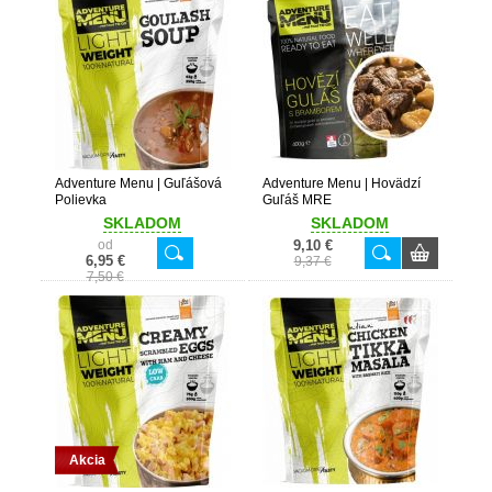
Adventure Menu | Guľášová
Adventure Menu | Hovädzí
Polievka
Guľáš MRE
SKLADOM
SKLADOM
od
9,10 €
6,95 €
9,37 €
7,50 €
Akcia