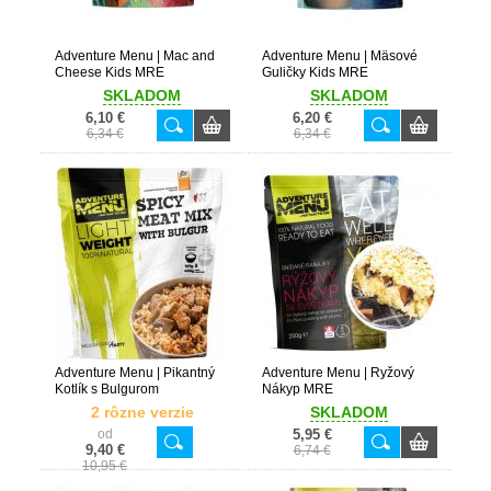
Adventure Menu | Mac and
Adventure Menu | Mäsové
Cheese Kids MRE
Guličky Kids MRE
SKLADOM
SKLADOM
6,10 €
6,20 €
6,34 €
6,34 €
Adventure Menu | Pikantný
Adventure Menu | Ryžový
Kotlík s Bulgurom
Nákyp MRE
2 rôzne verzie
SKLADOM
od
5,95 €
9,40 €
6,74 €
10,95 €