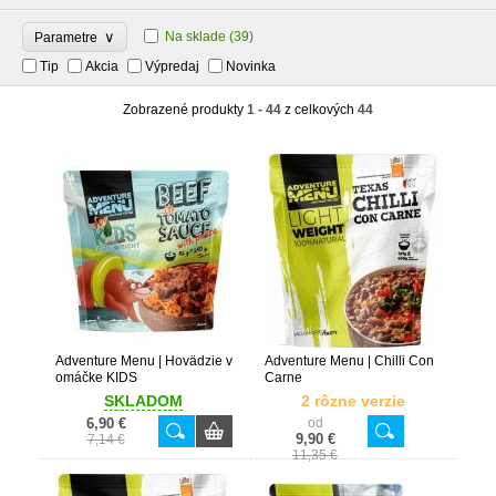
∨
Na sklade
(39)
Parametre
Tip
Akcia
Výpredaj
Novinka
Zobrazené produkty
1 - 44
z celkových
44
Adventure Menu | Hovädzie v
Adventure Menu | Chilli Con
omáčke KIDS
Carne
SKLADOM
2 rôzne verzie
6,90 €
od
9,90 €
7,14 €
11,35 €