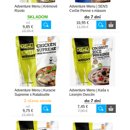
Adventure Menu | Krémové
Adventure Menu | SENS
Rizoto
Cvrčie Penne s mäsom
SKLADOM
do 7 dní
od
10,95 €
9,85 €
11,90 €
10,95 €
Adventure Menu | Kuracie
Adventure Menu | Kaša s
Supreme s Ratatouille
Lesným Ovocím
2 rôzne verzie
do 7 dní
od
7,45 €
9,75 €
7,90 €
11,40 €