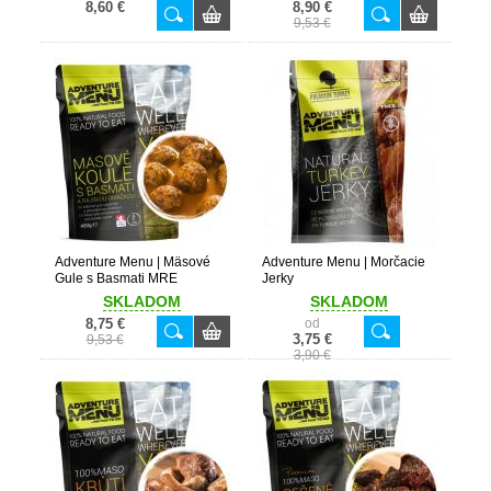
8,60 €
8,90 €
9,53 €
Adventure Menu | Mäsové
Adventure Menu | Morčacie
Gule s Basmati MRE
Jerky
SKLADOM
SKLADOM
8,75 €
od
3,75 €
9,53 €
3,90 €