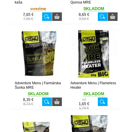
kaša
Quinoa MRE
overíme
SKLADOM
7,65 €
8,65 €
7,90 €
9,50 €
Adventure Menu | Farmárska
Adventure Menu | Flameless
Šunka MRE
Heater
SKLADOM
SKLADOM
8,35 €
od
1,65 €
8,73 €
1,79 €