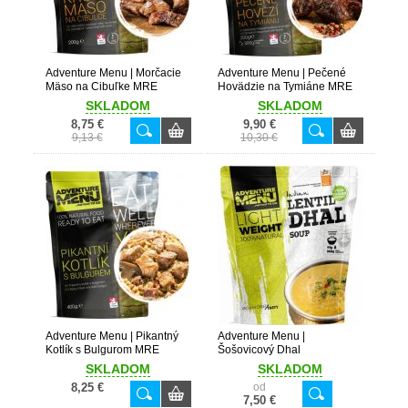
Adventure Menu | Morčacie
Adventure Menu | Pečené
Mäso na Cibuľke MRE
Hovädzie na Tymiáne MRE
SKLADOM
SKLADOM
8,75 €
9,90 €
9,13 €
10,30 €
Adventure Menu | Pikantný
Adventure Menu |
Kotlík s Bulgurom MRE
Šošovicový Dhal
SKLADOM
SKLADOM
8,25 €
od
7,50 €