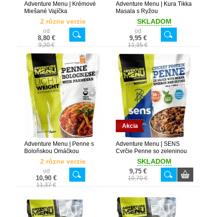
Adventure Menu | Krémové
Adventure Menu | Kura Tikka
Miešané Vajíčka
Masala s Ryžou
2 rôzne verzie
SKLADOM
od
od
8,80 €
9,95 €
9,20 €
11,35 €
Akcia
Adventure Menu | Penne s
Adventure Menu | SENS
Boloňskou Omáčkou
Cvrčie Penne so zeleninou
2 rôzne verzie
SKLADOM
od
9,75 €
10,90 €
10,70 €
11,37 €