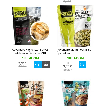
9,20 €
Adventure Menu | Žemlovka
Adventure Menu | Fusilli so
s Jablkami a Škoricou MRE
Špenátom
SKLADOM
SKLADOM
5,95 €
od
9,85 €
6,34 €
10,95 €