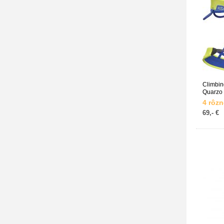
Climbin
Quarzo
4 rôzn
69,- €