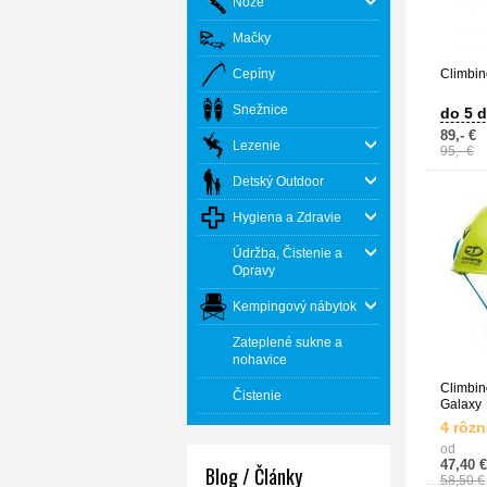
Nože
Mačky
Cepíny
Climbin
Snežnice
do 5 d
89,- €
Lezenie
95,- €
Detský Outdoor
Hygiena a Zdravie
Údržba, Čistenie a
Opravy
Kempingový nábytok
Zateplené sukne a
nohavice
Climbin
Čistenie
Galaxy
4 rôzn
od
47,40 €
Blog / Články
58,50 €