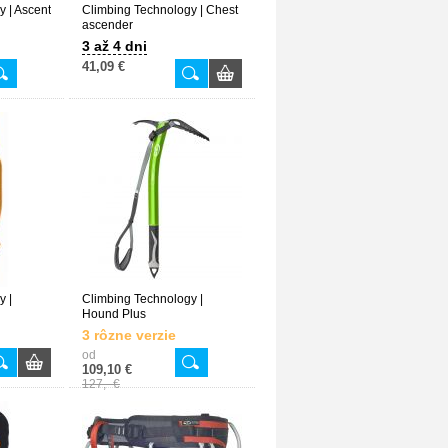
 | Ascent
Climbing Technology | Chest
ascender
3 až 4 dni
41,09 €
y |
Climbing Technology |
Hound Plus
3 rôzne verzie
od
109,10 €
127,- €