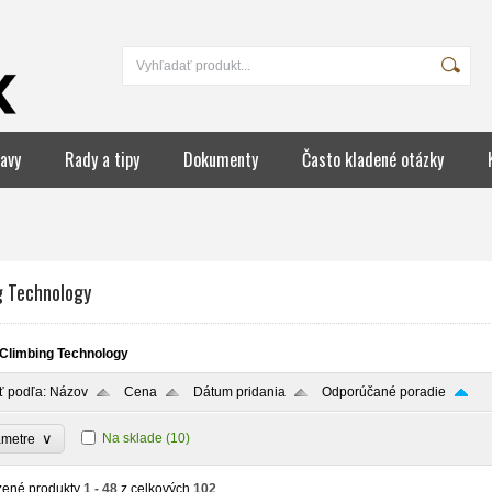
avy
Rady a tipy
Dokumenty
Často kladené otázky
g Technology
Climbing Technology
ť podľa:
Názov
Cena
Dátum pridania
Odporúčané poradie
∨
Na sklade
(10)
ametre
zené produkty
1 - 48
z celkových
102