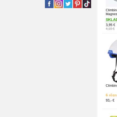
Climbin
Magnes
SKLA
3,95 €
4,10 €
Climbin
6 rôzn
93,- €