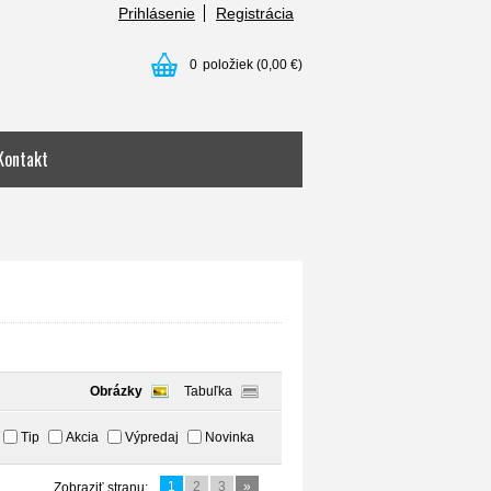
Prihlásenie
Registrácia
0
položiek
(0,00 €)
Kontakt
Obrázky
Tabuľka
Tip
Akcia
Výpredaj
Novinka
1
2
3
»
Zobraziť stranu: