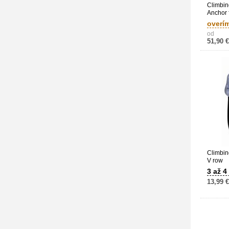
Climbin
Anchor 
overí
od
51,90 €
Climbin
V row
3 až 4
13,99 €