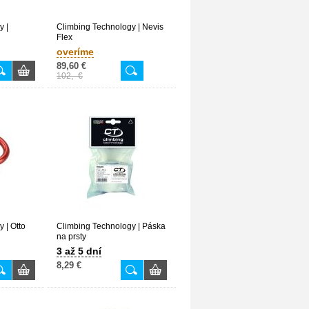
y |
Climbing Technology | Nevis
Flex
overíme
89,60 €
102,- €
 | Otto
Climbing Technology | Páska
na prsty
3 až 5 dní
8,29 €