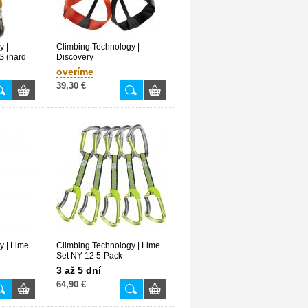
y |
Climbing Technology |
S (hard
Discovery
overíme
39,30 €
y | Lime
Climbing Technology | Lime
Set NY 12 5-Pack
3 až 5 dní
64,90 €