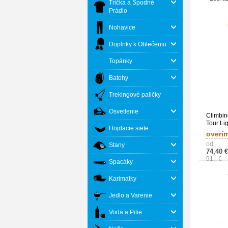
Tričká a Spodné
Prádlo
Nohavice
Doplnky k Oblečeniu
Topánky
Batohy
Trekingové paličky
Osvetlenie
Climbin
Tour Li
Hojdacie siete
overí
od
Stany
74,40 €
91,- €
Spacáky
Karimatky
Jedlo a Varenie
Voda a Pitie