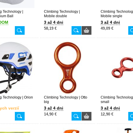
g Technology |
Climbing Technology |
Climbing Technolog
ium Ball
Mobile double
Mobile single
DOM
3 až 4 dni
3 až 4 dni
58,19 €
49,09 €
g Technology | Orion
Climbing Technology | Otto
Climbing Technology
big
small
ych verzií
3 až 4 dni
3 až 4 dni
14,90 €
12,90 €