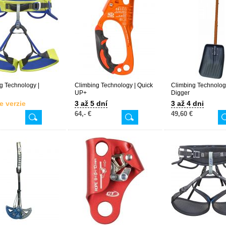
g Technology |
Climbing Technology | Quick
Climbing Technolog
UP+
Digger
e verzie
3 až 5 dní
3 až 4 dni
64,- €
49,60 €