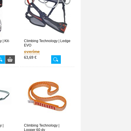
 | Kit-
Climbing Technology | Ledge
EVO
overíme
63,69 €
y |
Climbing Technology |
Looper 60 dy