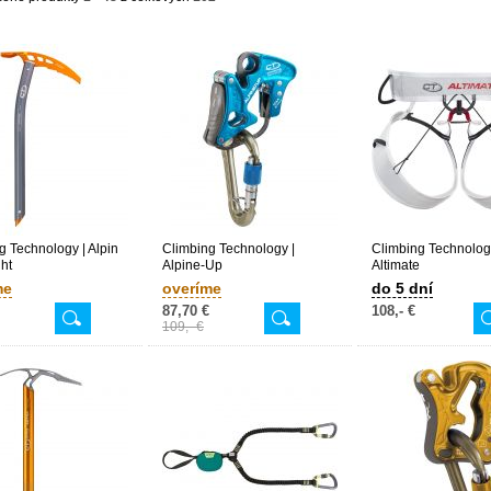
g Technology | Alpin
Climbing Technology |
Climbing Technolog
ght
Alpine-Up
Altimate
me
overíme
do 5 dní
87,70 €
108,- €
109,- €