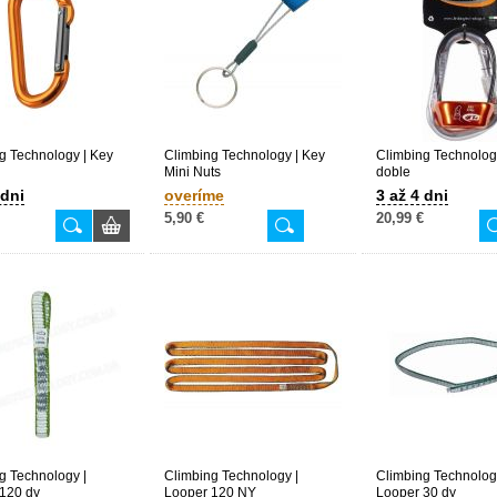
g Technology | Key
Climbing Technology | Key
Climbing Technology
Mini Nuts
doble
 dni
overíme
3 až 4 dni
5,90 €
20,99 €
g Technology |
Climbing Technology |
Climbing Technolog
120 dy
Looper 120 NY
Looper 30 dy