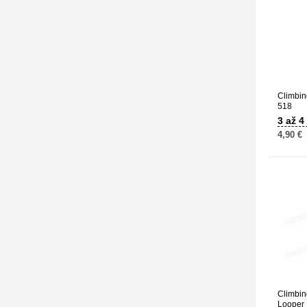
Climbin
518
3 až 4
4,90 €
Climbin
Looper 