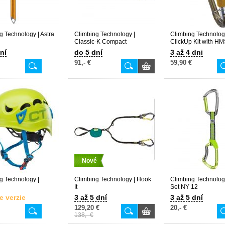
g Technology | Astra
Climbing Technology |
Climbing Technolog
Classic-K Compact
ClickUp Kit with HM
anodizing)
ní
do 5 dní
3 až 4 dni
91,- €
59,90 €
Nové
g Technology |
Climbing Technology | Hook
Climbing Technolog
It
Set NY 12
e verzie
3 až 5 dní
3 až 5 dní
129,20 €
20,- €
138,- €