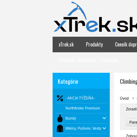
xTrek.sk
Produkty
Cenník dopr
Predajňa: Bratislava - Petržalka
Kategórie
Climbin
- AKCIA TÝŽDŇA -
Úvod
Northfinder Premium
Zoradi
Bundy
Par
Mikiny, Pulóvre, Vesty
Zobra