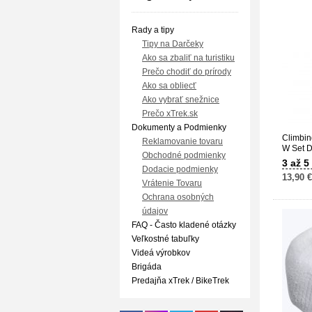
Rady a tipy
Tipy na Darčeky
Ako sa zbaliť na turistiku
Prečo chodiť do prírody
Ako sa obliecť
Ako vybrať snežnice
Prečo xTrek.sk
Dokumenty a Podmienky
Climbin
Reklamovanie tovaru
W Set 
Obchodné podmienky
3 až 5
Dodacie podmienky
13,90 €
Vrátenie Tovaru
Ochrana osobných
údajov
FAQ - Často kladené otázky
Veľkostné tabuľky
Videá výrobkov
Brigáda
Predajňa xTrek / BikeTrek