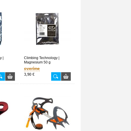
y |
Climbing Technology |
Magnesium 50 g
overíme
3,90 €