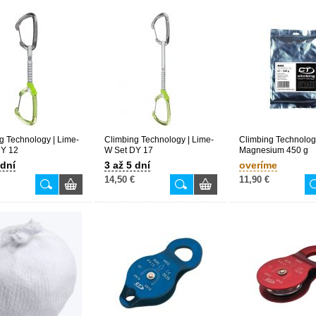
g Technology | Lime-
Climbing Technology | Lime-
Climbing Technolog
DY 12
W Set DY 17
Magnesium 450 g
 dní
3 až 5 dní
overíme
14,50 €
11,90 €