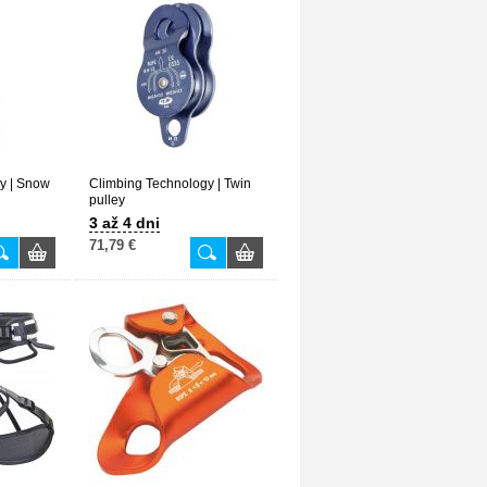
y | Snow
Climbing Technology | Twin
pulley
3 až 4 dni
71,79 €