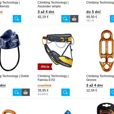
g Technology |
Climbing Technology |
Climbing Technology
friends
Ascender simple
me
3 až 4 dni
do 5 dní
42,19 €
49,50 €
70,- €
Akcia
g Technology | Doble
Climbing Technology |
Climbing Technolog
Falesia EVO
Groove
 dni
overíme
3 až 4 dni
39,95 €
12,59 €
51,69 €