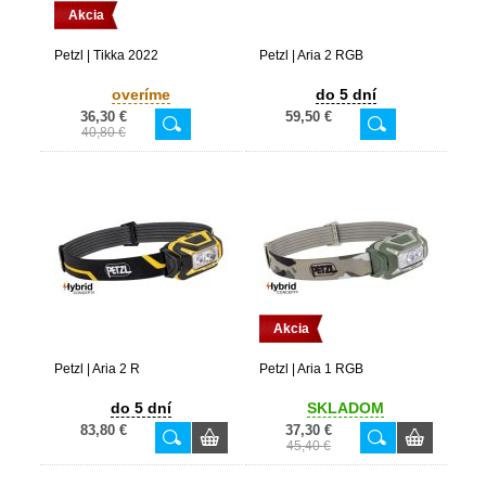
Akcia
Petzl | Tikka 2022
Petzl | Aria 2 RGB
overíme
do 5 dní
36,30 €
59,50 €
40,80 €
Akcia
Petzl | Aria 2 R
Petzl | Aria 1 RGB
do 5 dní
SKLADOM
83,80 €
37,30 €
45,40 €