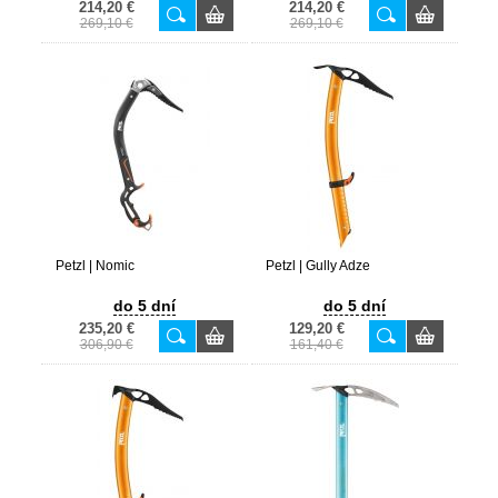
214,20 €
214,20 €
269,10 €
269,10 €
Petzl | Nomic
Petzl | Gully Adze
do 5 dní
do 5 dní
235,20 €
129,20 €
306,90 €
161,40 €