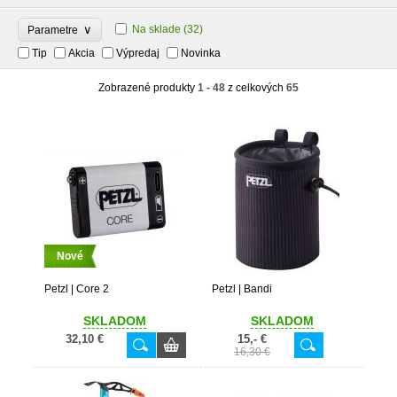
∨
Na sklade
(32)
Parametre
Tip
Akcia
Výpredaj
Novinka
Zobrazené produkty
1 - 48
z celkových
65
Nové
Petzl | Core 2
Petzl | Bandi
SKLADOM
SKLADOM
32,10 €
15,- €
16,30 €