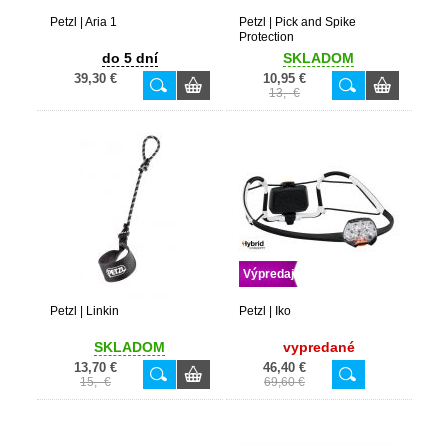
Petzl | Aria 1
Petzl | Pick and Spike
Protection
do 5 dní
SKLADOM
39,30 €
10,95 €
13,- €
Výpredaj
Petzl | Linkin
Petzl | Iko
SKLADOM
vypredané
13,70 €
46,40 €
15,- €
69,60 €