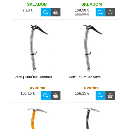
SKLADOM
SKLADOM
7,10 €
158,50 €
182,90 €
Petzl | Sum´tec Hammer
Petzl | Sum´tec Adze
overíme
overíme
156,15 €
156,15 €