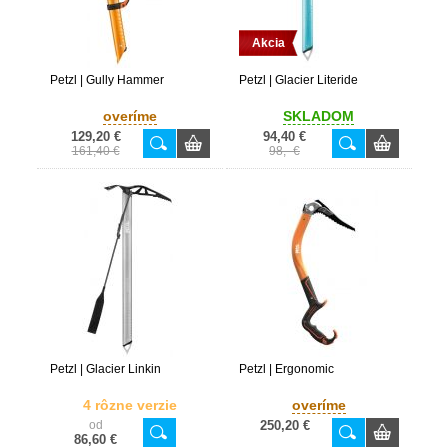
Akcia
Petzl | Gully Hammer
Petzl | Glacier Literide
overíme
SKLADOM
129,20 €
94,40 €
161,40 €
98,- €
Petzl | Glacier Linkin
Petzl | Ergonomic
4 rôzne verzie
overíme
od
250,20 €
86,60 €