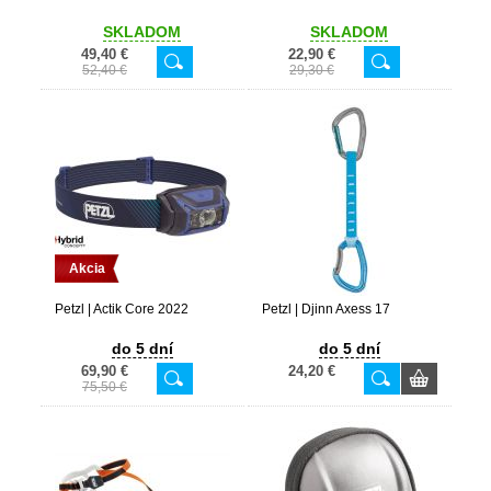
SKLADOM
SKLADOM
49,40 €
22,90 €
52,40 €
29,30 €
Akcia
Petzl | Actik Core 2022
Petzl | Djinn Axess 17
do 5 dní
do 5 dní
69,90 €
24,20 €
75,50 €