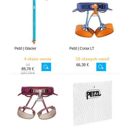
Petzl | Glacier
Petzl | Corax LT
4 rôzne verzie
10 rôznych verzií
od
66,30 €
89,70 €
107,70 €