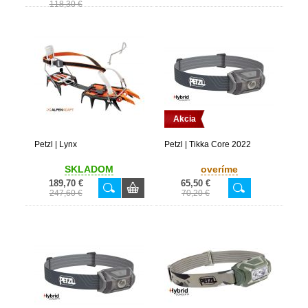
118,30 €
Akcia
Petzl | Lynx
Petzl | Tikka Core 2022
SKLADOM
overíme
189,70 €
65,50 €
247,60 €
70,20 €