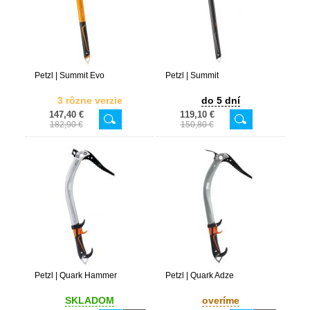
Petzl | Summit Evo
Petzl | Summit
3 rôzne verzie
do 5 dní
147,40 €
119,10 €
182,90 €
150,80 €
Petzl | Quark Hammer
Petzl | Quark Adze
SKLADOM
overíme