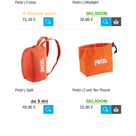
Petzl | Corax
Petzl | Ultralight
6 rôznych verzií
SKLADOM
71,10 €
32,80 €
Petzl | Split
Petzl | Cord-Tec Pouch
do 5 dní
SKLADOM
49,90 €
15,90 €