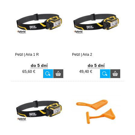
Petzl | Aria 1 R
Petzl | Aria 2
do 5 dní
do 5 dní
65,60 €
49,40 €