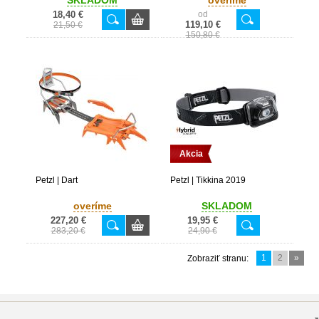
SKLADOM
overíme
18,40 €
od
119,10 €
21,50 €
150,80 €
Akcia
Petzl | Dart
Petzl | Tikkina 2019
overíme
SKLADOM
227,20 €
19,95 €
283,20 €
24,90 €
1
2
»
Zobraziť stranu: